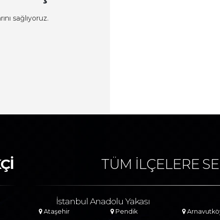
ını sağlıyoruz.
Çİ
TÜM İLÇELERE SE
İstanbul Anadolu Yakası
Ataşehir
Pendik
Arnavutkö