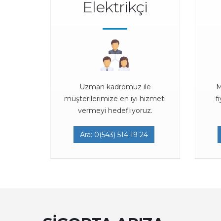
Elektrikçi
Uzman kadromuz ile
M
müşterilerimize en iyi hizmeti
f
vermeyi hedefliyoruz.
Ara: 0(543) 514 19 24