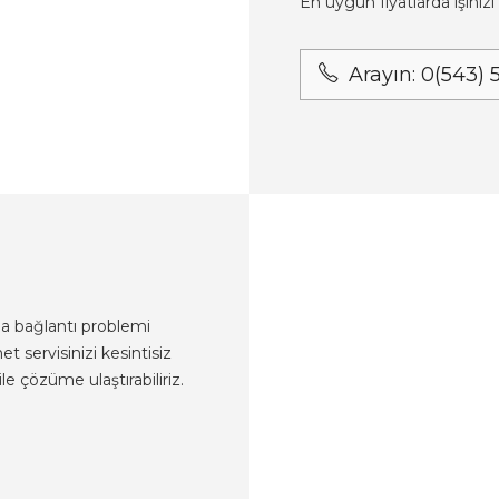
En uygun fiyatlarda işiniz
Arayın: 0(543) 
rda bağlantı problemi
et servisinizi kesintisiz
e çözüme ulaştırabiliriz.