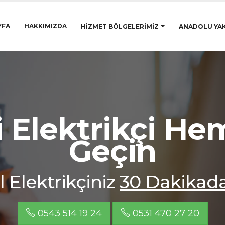
YFA
HAKKIMIZDA
HIZMET BÖLGELERIMIZ
ANADOLU YAK
 Elektrikçi He
Geçin
 Elektrikçiniz
30 Dakikad
0543 514 19 24
0531 470 27 20