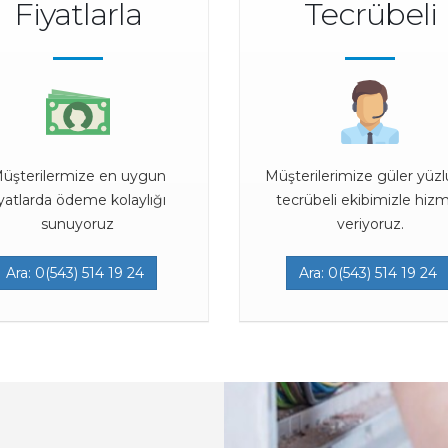
Fiyatlarla
Tecrübeli
üşterilermize en uygun
Müşterilerimize güler yüzl
iyatlarda ödeme kolaylığı
tecrübeli ekibimizle hiz
sunuyoruz
veriyoruz.
Ara: 0(543) 514 19 24
Ara: 0(543) 514 19 24