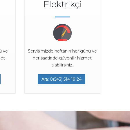
Elektrikçi
ü ve
Servisimizde haftanın her günü ve
met
her saatinde güvenilir hizmet
alabilirsiniz.
Ara: 0(543) 514 19 24