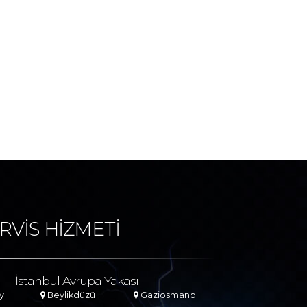
RVİS HİZMETİ
İstanbul Avrupa Yakası
y
Beylikdüzü
Gaziosmanpaşa