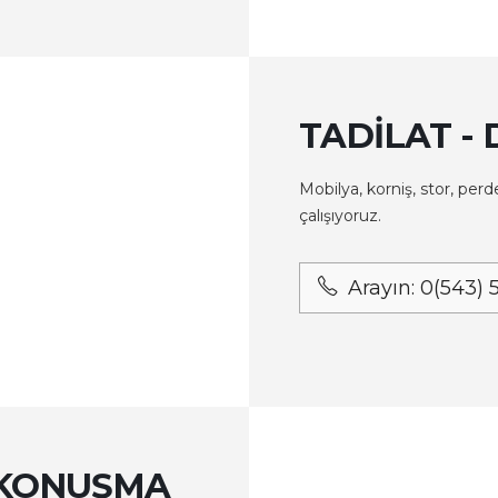
TADILAT -
Mobilya, korniş, stor, perd
çalışıyoruz.
Arayın: 0(543) 
 KONUŞMA