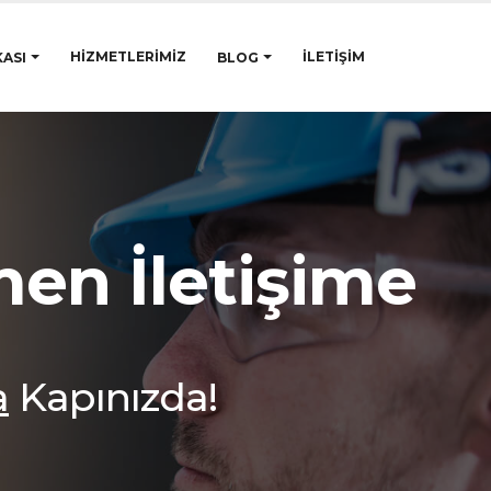
HIZMETLERIMIZ
İLETIŞIM
ASI
BLOG
men İletişime
a
Kapınızda!