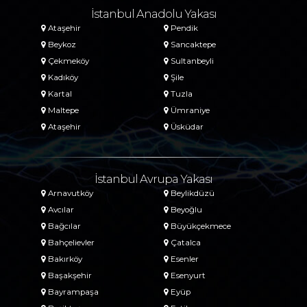
İstanbul Anadolu Yakası
Ataşehir
Pendik
Beykoz
Sancaktepe
Çekmeköy
Sultanbeyli
Kadıköy
Şile
Kartal
Tuzla
Maltepe
Ümraniye
Ataşehir
Üsküdar
İstanbul Avrupa Yakası
Arnavutköy
Beylikdüzü
Avcılar
Beyoğlu
Bağcılar
Büyükçekmece
Bahçelievler
Çatalca
Bakırköy
Esenler
Başakşehir
Esenyurt
Bayrampaşa
Eyüp