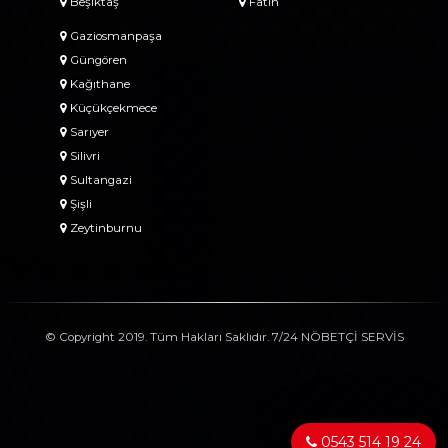
Beşiktaş
Fatih
Gaziosmanpaşa
Güngören
Kağıthane
Küçükçekmece
Sarıyer
Silivri
Sultangazi
Şişli
Zeytinburnu
© Copyright 2019. Tüm Hakları Saklıdır. 7/24 NÖBETÇİ SERVİS
0543 514 19 24