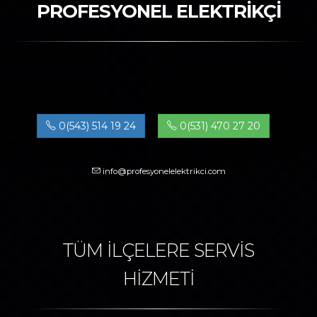
PROFESYONEL ELEKTRİKÇİ
0(543) 514 19 24
0(531) 470 27 20
info@profesyonelelektrikci.com
TÜM İLÇELERE SERVİS
HİZMETİ