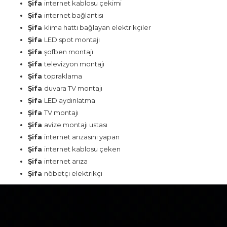
Şifa
internet kablosu çekimi
Şifa
internet bağlantısı
Şifa
klima hattı bağlayan elektrikçiler
Şifa
LED spot montajı
Şifa
şofben montajı
Şifa
televizyon montajı
Şifa
topraklama
Şifa
duvara TV montajı
Şifa
LED aydınlatma
Şifa
TV montajı
Şifa
avize montajı ustası
Şifa
internet arızasını yapan
Şifa
internet kablosu çeken
Şifa
internet arıza
Şifa
nöbetçi elektrikçi