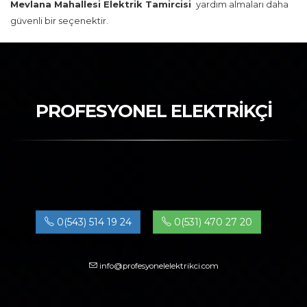
Mevlana Mahallesi Elektrik Tamircisi
yardım almaları daha
güvenli bir seçenektir.
PROFESYONEL ELEKTRİKÇİ
0(543) 514 19 24
0(531) 470 27 20
info@profesyonelelektrikci.com