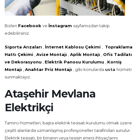
Bizleri
Facebook
ve
İnstagram
sayfamızdan takip
edebilirsiniz.
Sigorta Arızaları
,
İnternet Kablosu Çekimi
,
Topraklama
Hattı Çekimi
,
Avize Montajı
,
Aplik Montajı
,
Ofis Tadilatı
ve Dekorasyonu
,
Elektrik Panosu Kurulumu
,
Korniş
Montajı
,
Anahtar Priz Montajı
, gibi konularda
usta
hizmeti
sunmaktayız.
Ataşehir Mevlana
Elektrikçi
Tamirci hizmetleri, başta elektrik tesisatı kurulumu olmak üzere
çeşitli alanlarda uzmanlaşmış profesyoneller tarafından sunulur.
Elektrik tesisatı, bir binanın veya tesisin enerji ihtiyaçlarını