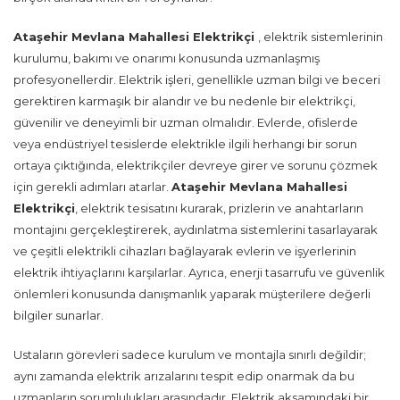
Ataşehir Mevlana Mahallesi Elektrikçi
, elektrik sistemlerinin
kurulumu, bakımı ve onarımı konusunda uzmanlaşmış
profesyonellerdir. Elektrik işleri, genellikle uzman bilgi ve beceri
gerektiren karmaşık bir alandır ve bu nedenle bir elektrikçi,
güvenilir ve deneyimli bir uzman olmalıdır. Evlerde, ofislerde
veya endüstriyel tesislerde elektrikle ilgili herhangi bir sorun
ortaya çıktığında, elektrikçiler devreye girer ve sorunu çözmek
için gerekli adımları atarlar.
Ataşehir Mevlana Mahallesi
Elektrikçi
, elektrik tesisatını kurarak, prizlerin ve anahtarların
montajını gerçekleştirerek, aydınlatma sistemlerini tasarlayarak
ve çeşitli elektrikli cihazları bağlayarak evlerin ve işyerlerinin
elektrik ihtiyaçlarını karşılarlar. Ayrıca, enerji tasarrufu ve güvenlik
önlemleri konusunda danışmanlık yaparak müşterilere değerli
bilgiler sunarlar.
Ustaların görevleri sadece kurulum ve montajla sınırlı değildir;
aynı zamanda elektrik arızalarını tespit edip onarmak da bu
uzmanların sorumlulukları arasındadır. Elektrik aksamındaki bir