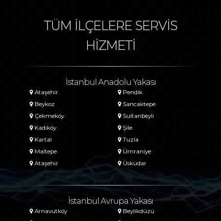
TÜM İLÇELERE SERVİS
HİZMETİ
İstanbul Anadolu Yakası
Ataşehir
Pendik
Beykoz
Sancaktepe
Çekmeköy
Sultanbeyli
Kadıköy
Şile
Kartal
Tuzla
Maltepe
Ümraniye
Ataşehir
Üsküdar
İstanbul Avrupa Yakası
Arnavutköy
Beylikdüzü