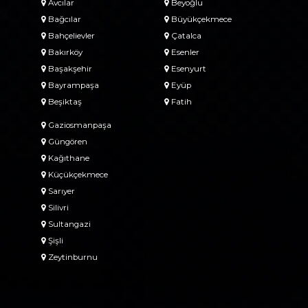
Avcılar
Beyoğlu
Bağcılar
Büyükçekmece
Bahçelievler
Çatalca
Bakırköy
Esenler
Başakşehir
Esenyurt
Bayrampaşa
Eyüp
Beşiktaş
Fatih
Gaziosmanpaşa
Güngören
Kağıthane
Küçükçekmece
Sarıyer
Silivri
Sultangazi
Şişli
Zeytinburnu