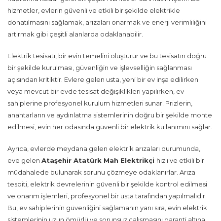
hizmetler, evlerin güvenli ve etkili bir şekilde elektrikle
donatılmasını sağlamak, arızaları onarmak ve enerji verimliliğini
artırmak gibi çeşitli alanlarda odaklanabilir.
Elektrik tesisatı, bir evin temelini oluşturur ve bu tesisatın doğru
bir şekilde kurulması, güvenliğin ve işlevselliğin sağlanması
açısından kritiktir. Evlere gelen usta, yeni bir ev inşa edilirken
veya mevcut bir evde tesisat değişiklikleri yapılırken, ev
sahiplerine profesyonel kurulum hizmetleri sunar. Prizlerin,
anahtarların ve aydınlatma sistemlerinin doğru bir şekilde monte
edilmesi, evin her odasında güvenli bir elektrik kullanımını sağlar.
Ayrıca, evlerde meydana gelen elektrik arızaları durumunda,
eve gelen
Ataşehir Atatürk Mah Elektrikçi
hızlı ve etkili bir
müdahalede bulunarak sorunu çözmeye odaklanırlar. Arıza
tespiti, elektrik devrelerinin güvenli bir şekilde kontrol edilmesi
ve onarım işlemleri, profesyonel bir usta tarafından yapılmalıdır.
Bu, ev sahiplerinin güvenliğini sağlamanın yanı sıra, evin elektrik
sistemlerinin uzun ömürlü ve sorunsuz çalışmasını garanti altına