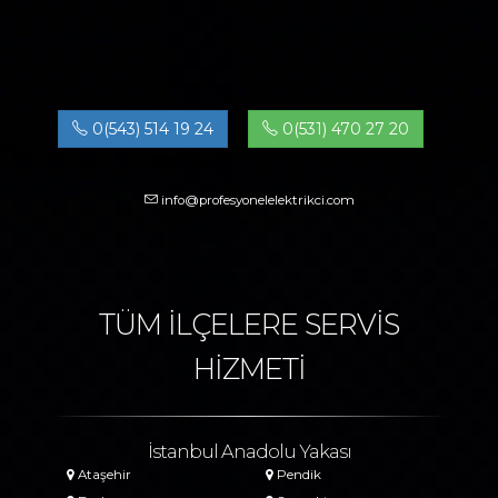
0(543) 514 19 24
0(531) 470 27 20
info@profesyonelelektrikci.com
TÜM İLÇELERE SERVİS
HİZMETİ
İstanbul Anadolu Yakası
Ataşehir
Pendik