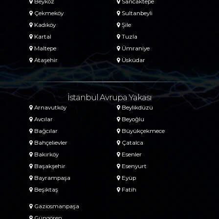
Beykoz
Sancaktepe
Çekmeköy
Sultanbeyli
Kadıköy
Şile
Kartal
Tuzla
Maltepe
Ümraniye
Ataşehir
Üsküdar
İstanbul Avrupa Yakası
Arnavutköy
Beylikdüzü
Avcılar
Beyoğlu
Bağcılar
Büyükçekmece
Bahçelievler
Çatalca
Bakırköy
Esenler
Başakşehir
Esenyurt
Bayrampaşa
Eyüp
Beşiktaş
Fatih
Gaziosmanpaşa
Güngören