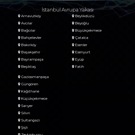
İstanbul Avrupa Yakası
Arnavutköy
Beylikdüzü
Avcılar
Beyoğlu
Bağcılar
Büyükçekmece
Bahçelievler
Çatalca
Bakırköy
Esenler
Başakşehir
Esenyurt
Bayrampaşa
Eyüp
Beşiktaş
Fatih
Gaziosmanpaşa
Güngören
Kağıthane
Küçükçekmece
Sarıyer
Silivri
Sultangazi
Şişli
Zeytinburnu