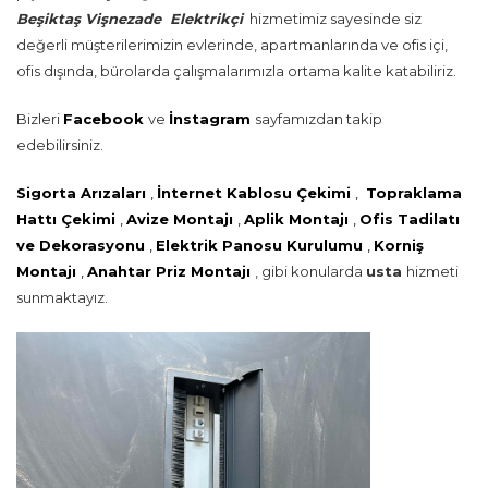
Beşiktaş Vişnezade Elektrikçi
hizmetimiz sayesinde siz
değerli müşterilerimizin evlerinde, apartmanlarında ve ofis içi,
ofis dışında, bürolarda çalışmalarımızla ortama kalite katabiliriz.
Bizleri
Facebook
ve
İnstagram
sayfamızdan takip
edebilirsiniz.
Sigorta Arızaları
,
İnternet Kablosu Çekimi
,
Topraklama
Hattı Çekimi
,
Avize Montajı
,
Aplik Montajı
,
Ofis Tadilatı
ve Dekorasyonu
,
Elektrik Panosu Kurulumu
,
Korniş
Montajı
,
Anahtar Priz Montajı
, gibi konularda
usta
hizmeti
sunmaktayız.