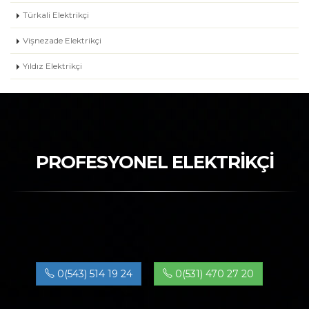
Türkali Elektrikçi
Vişnezade Elektrikçi
Yıldız Elektrikçi
PROFESYONEL ELEKTRİKÇİ
0(543) 514 19 24
0(531) 470 27 20