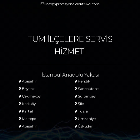
info@profesyonelelektrikci.com
TÜM İLÇELERE SERVİS
HİZMETİ
İstanbul Anadolu Yakası
Ataşehir
Pendik
Beykoz
Sancaktepe
Çekmeköy
Sultanbeyli
Kadıköy
Şile
Kartal
Tuzla
Maltepe
Ümraniye
Ataşehir
Üsküdar