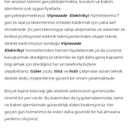
her arızanın tamirini gerçekleştirmekte, kurulum ve bakım
işlemlerini çok uygun fiyatlarla
gerçekleştirmekteyiz.
Vişnezade Elektrikçi
hizmetlerimiz 7
gün 24 saat problemlerinizi ortadan kaldırmak için çaba sarf
etmektedir. En yeni teknolojiye sahip ekipmanlar ve sistemler ile
birlikte profesyonel elektrik teknisyenlerinden oluşan teknik
destek kadromuzun sunduğu
Vişnezade
Elektrikçi
hizmetlerinden hemen faydalanmak ya da çözüme
kavuşturmak istediğiniz problemler ile ilgili daha geniş kapsamlı
bilgi almak için istediğiniz her an telefonla bizlere
ulaşabilirsiniz.
Güler
yüzlü,
titiz
ve
hızlı
çalışmalar sunan teknik
destek ekibi, müşterilerine güvenli bir ortam yaratmaktadır.
Birçok kişinin bileceği gibi elektrik sektörünün günümüzde
önemli bir yeri vardır. Bu bakımdan da uygulamalarımızda, tamir
ve bakım işlemlerinde güvenilirliği elden bırakmıyoruz. Her
geçen gün hizmetimiz ile evleri daha güvenilir bir hal almasına
yardımcı oluyoruz.