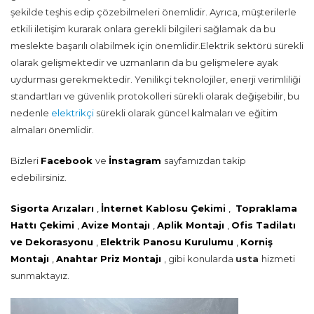
şekilde teşhis edip çözebilmeleri önemlidir. Ayrıca, müşterilerle
etkili iletişim kurarak onlara gerekli bilgileri sağlamak da bu
meslekte başarılı olabilmek için önemlidir.Elektrik sektörü sürekli
olarak gelişmektedir ve uzmanların da bu gelişmelere ayak
uydurması gerekmektedir. Yenilikçi teknolojiler, enerji verimliliği
standartları ve güvenlik protokolleri sürekli olarak değişebilir, bu
nedenle
elektrikçi
sürekli olarak güncel kalmaları ve eğitim
almaları önemlidir.
Bizleri
Facebook
ve
İnstagram
sayfamızdan takip
edebilirsiniz.
Sigorta Arızaları
,
İnternet Kablosu Çekimi
,
Topraklama
Hattı Çekimi
,
Avize Montajı
,
Aplik Montajı
,
Ofis Tadilatı
ve Dekorasyonu
,
Elektrik Panosu Kurulumu
,
Korniş
Montajı
,
Anahtar Priz Montajı
, gibi konularda
usta
hizmeti
sunmaktayız.