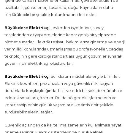
işlerinde kaliteli malzemeler kullanmak, çevresel etkileri de
azaltabilir, çünkü enerji tasarrufu, doğal kaynakların daha
sürdürülebilir bir şekilde kullanılmasını destekler.
Büyükdere
Elektrikçi
, evlerden işyerlerine, sanayi
tesislerinden altyapı projelerine kadar geniş bir yelpazede
hizmet sunarlar. Elektrik tesisatı, bakım, arıza giderme ve enerji
verimliliği konularında uzmanlaşmış bu profesyoneller, çağdaş
teknolojinin gerektirdiği standartlara uygun çözümler sunarak
güvenilir bir elektrik ağı oluştururlar.
Büyükdere Elektrikçi
acil durum müdahaleleriyle bilinirler.
Elektrik kesintileri, priz arızaları veya güvenlik riski taşıyan
durumlarla karşılaşıldığında, hızlı ve etkili bir şekilde müdahale
ederek sorunları çözerler. Bu da bölgedeki işletmelerin ve
konut sahiplerinin günlük yaşamlarını kesintisiz bir şekilde
sürdürebilmelerini sağlar.
Güvenlik açısından da kaliteli malzemelerin kullanılması hayati
öneme sahiptir. Elektrik sistemlerinde düşük kaliteli