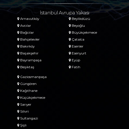
İstanbul Avrupa Yakası
Arnavutköy
Beylikdüzü
Avcılar
Beyoğlu
Bağcılar
Büyükçekmece
Bahçelievler
Çatalca
Bakırköy
Esenler
Başakşehir
Esenyurt
Bayrampaşa
Eyüp
Beşiktaş
Fatih
Gaziosmanpaşa
Güngören
Kağıthane
Küçükçekmece
Sarıyer
Silivri
Sultangazi
Şişli