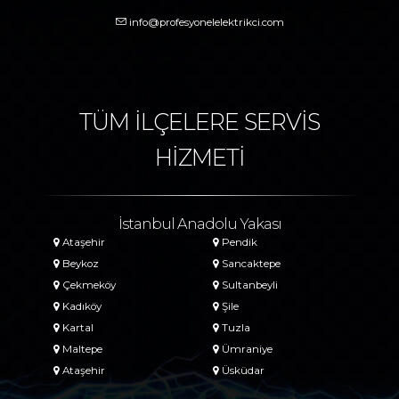
info@profesyonelelektrikci.com
TÜM İLÇELERE SERVİS
HİZMETİ
İstanbul Anadolu Yakası
Ataşehir
Pendik
Beykoz
Sancaktepe
Çekmeköy
Sultanbeyli
Kadıköy
Şile
Kartal
Tuzla
Maltepe
Ümraniye
Ataşehir
Üsküdar