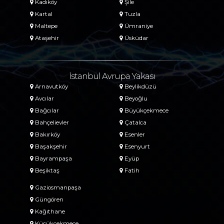
Kadıköy
Şile
Kartal
Tuzla
Maltepe
Ümraniye
Ataşehir
Üsküdar
İstanbul Avrupa Yakası
Arnavutköy
Beylikdüzü
Avcılar
Beyoğlu
Bağcılar
Büyükçekmece
Bahçelievler
Çatalca
Bakırköy
Esenler
Başakşehir
Esenyurt
Bayrampaşa
Eyüp
Beşiktaş
Fatih
Gaziosmanpaşa
Güngören
Kağıthane
Küçükçekmece