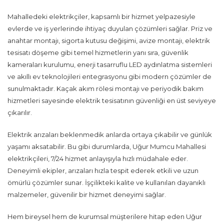
Mahalledeki elektrikçiler, kapsamlı bir hizmet yelpazesiyle
evlerde ve iş yerlerinde ihtiyaç duyulan çözümleri sağlar. Priz ve
anahtar montajı, sigorta kutusu değişimi, avize montajı, elektrik
tesisatı döşeme gibi temel hizmetlerin yanı sıra, güvenlik
kameraları kurulumu, enerji tasarruflu LED aydınlatma sistemleri
ve akıllı ev teknolojileri entegrasyonu gibi modern çözümler de
sunulmaktadır. Kaçak akım rölesi montajı ve periyodik bakım
hizmetleri sayesinde elektrik tesisatının güvenliği en üst seviyeye
çıkarılır.
Elektrik arızaları beklenmedik anlarda ortaya çıkabilir ve günlük
yaşamı aksatabilir. Bu gibi durumlarda, Uğur Mumcu Mahallesi
elektrikçileri, 7/24 hizmet anlayışıyla hızlı müdahale eder.
Deneyimli ekipler, arızaları hızla tespit ederek etkili ve uzun
ömürlü çözümler sunar. İşçilikteki kalite ve kullanılan dayanıklı
malzemeler, güvenilir bir hizmet deneyimi sağlar.
Hem bireysel hem de kurumsal müşterilere hitap eden Uğur