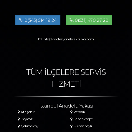
0(543) 514 19 24
0(531) 470 27 20
info@profesyonelelektrikci.com
TÜM İLÇELERE SERVİS
HİZMETİ
İstanbul Anadolu Yakası
Ataşehir
Pendik
Beykoz
Sancaktepe
Çekmeköy
Sultanbeyli