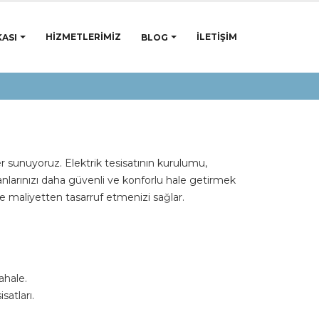
HIZMETLERIMIZ
İLETIŞIM
ASI
BLOG
 sunuyoruz. Elektrik tesisatının kurulumu,
lanlarınızı daha güvenli ve konforlu hale getirmek
 maliyetten tasarruf etmenizi sağlar.
ahale.
satları.