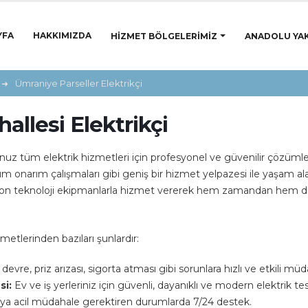
YFA
HAKKIMIZDA
HIZMET BÖLGELERIMIZ
ANADOLU YAK
Ümraniye Parseller Elektrikçi
allesi Elektrikçi
uz tüm elektrik hizmetleri için profesyonel ve güvenilir çözümler
kım onarım çalışmaları gibi geniş bir hizmet yelpazesi ile yaşam a
 son teknoloji ekipmanlarla hizmet vererek hem zamandan hem de
etlerinden bazıları şunlardır:
devre, priz arızası, sigorta atması gibi sorunlara hızlı ve etkili müd
si:
Ev ve iş yerleriniz için güvenli, dayanıklı ve modern elektrik tesi
veya acil müdahale gerektiren durumlarda 7/24 destek.