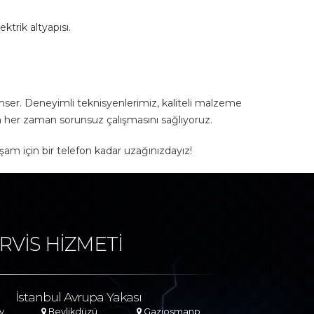
ktrik altyapısı.
mser. Deneyimli teknisyenlerimiz, kaliteli malzeme
zin her zaman sorunsuz çalışmasını sağlıyoruz.
aşam için bir telefon kadar uzağınızdayız!
RVİS HİZMETİ
İstanbul Avrupa Yakası
y
Beylikdüzü
Gaziosmanpaşa