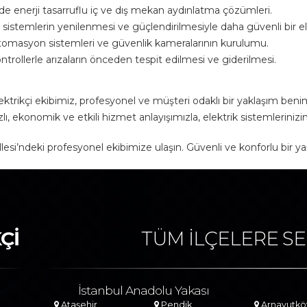
 enerji tasarruflu iç ve dış mekan aydınlatma çözümleri.
 sistemlerin yenilenmesi ve güçlendirilmesiyle daha güvenli bir ele
otomasyon sistemleri ve güvenlik kameralarının kurulumu.
trollerle arızaların önceden tespit edilmesi ve giderilmesi.
ktrikçi ekibimiz, profesyonel ve müşteri odaklı bir yaklaşım beni
ızlı, ekonomik ve etkili hizmet anlayışımızla, elektrik sistemlerini
llesi’ndeki profesyonel ekibimize ulaşın. Güvenli ve konforlu bir y
Çİ
TÜM İLÇELERE SE
İstanbul Anadolu Yakası
Ataşehir
Pendik
Arnavutkö