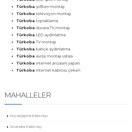
Türkoba
şofben montajı
Türkoba
televizyon montajı
Türkoba
topraklama
Türkoba
duvara TV montajı
Türkoba
LED aydınlatma
Türkoba
TV montajı
Türkoba
bahçe aydınlatma
Türkoba
avize montajı ustası
Türkoba
internet arızasını yapan
Türkoba
internet kablosu çeken
MAHALLELER
Muratçeşme Elektrikçi
Sinanoba Elektrikçi