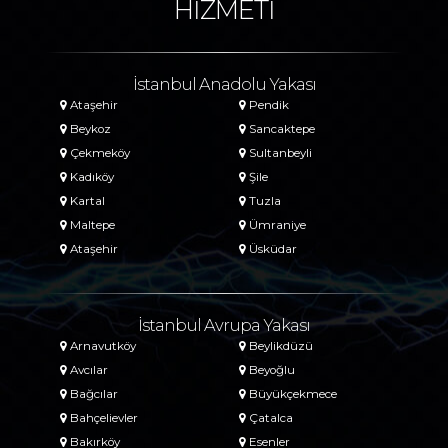
HİZMETİ
İstanbul Anadolu Yakası
Ataşehir
Pendik
Beykoz
Sancaktepe
Çekmeköy
Sultanbeyli
Kadıköy
Şile
Kartal
Tuzla
Maltepe
Ümraniye
Ataşehir
Üsküdar
İstanbul Avrupa Yakası
Arnavutköy
Beylikdüzü
Avcılar
Beyoğlu
Bağcılar
Büyükçekmece
Bahçelievler
Çatalca
Bakırköy
Esenler