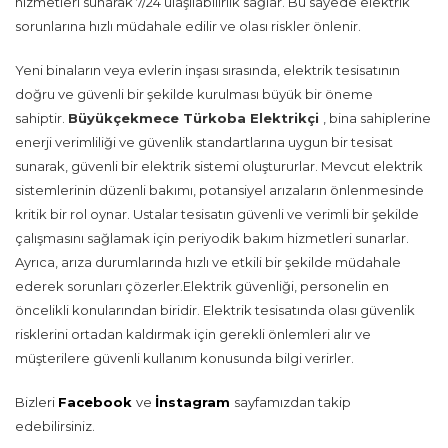
hizmetleri sunarak 7/24 ulaşılabilirlik sağlar. Bu sayede elektrik
sorunlarına hızlı müdahale edilir ve olası riskler önlenir.
Yeni binaların veya evlerin inşası sırasında, elektrik tesisatının
doğru ve güvenli bir şekilde kurulması büyük bir öneme
sahiptir.
Büyükçekmece Türkoba Elektrikçi
, bina sahiplerine
enerji verimliliği ve güvenlik standartlarına uygun bir tesisat
sunarak, güvenli bir elektrik sistemi oluştururlar. Mevcut elektrik
sistemlerinin düzenli bakımı, potansiyel arızaların önlenmesinde
kritik bir rol oynar. Ustalar tesisatın güvenli ve verimli bir şekilde
çalışmasını sağlamak için periyodik bakım hizmetleri sunarlar.
Ayrıca, arıza durumlarında hızlı ve etkili bir şekilde müdahale
ederek sorunları çözerler.Elektrik güvenliği, personelin en
öncelikli konularından biridir. Elektrik tesisatında olası güvenlik
risklerini ortadan kaldırmak için gerekli önlemleri alır ve
müşterilere güvenli kullanım konusunda bilgi verirler.
Bizleri
Facebook
ve
İnstagram
sayfamızdan takip
edebilirsiniz.