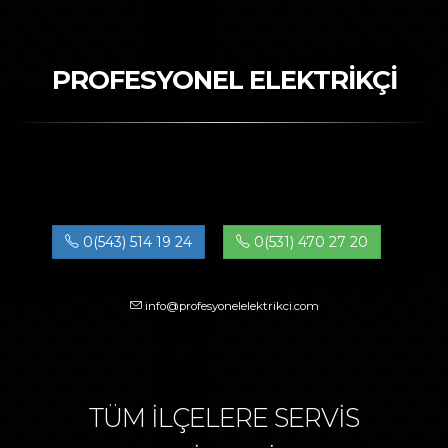
PROFESYONEL ELEKTRİKÇİ
0(543) 514 19 24
0(531) 470 27 20
info@profesyonelelektrikci.com
TÜM İLÇELERE SERVİS