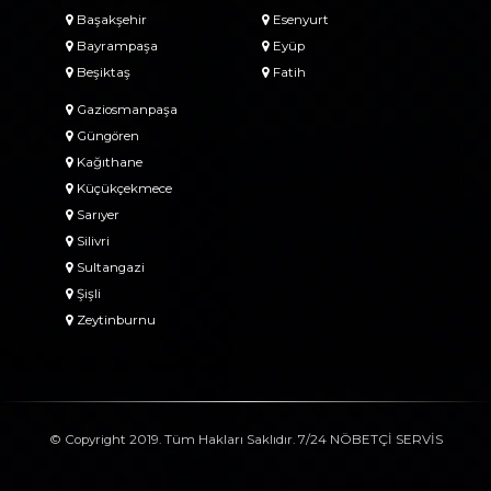
Başakşehir
Esenyurt
Bayrampaşa
Eyüp
Beşiktaş
Fatih
Gaziosmanpaşa
Güngören
Kağıthane
Küçükçekmece
Sarıyer
Silivri
Sultangazi
Şişli
Zeytinburnu
© Copyright 2019. Tüm Hakları Saklıdır. 7/24 NÖBETÇİ SERVİS