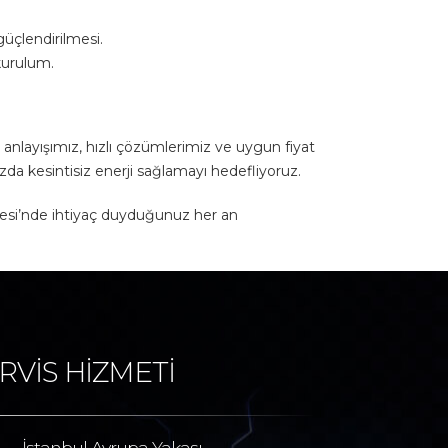
üçlendirilmesi.
 kurulum.
nlayışımız, hızlı çözümlerimiz ve uygun fiyat
zda kesintisiz enerji sağlamayı hedefliyoruz.
allesi’nde ihtiyaç duyduğunuz her an
RVİS HİZMETİ
İstanbul Avrupa Yakası