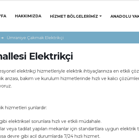
YFA
HAKKIMIZDA
HIZMET BÖLGELERIMIZ
ANADOLU YAK
Ümraniye Çakmak Elektrikçi
lesi Elektrikçi
onel elektrikçi hizmetleriyle elektrik ihtiyaçlarınıza en etkili ç
trik arızası, bakım ve kurulum hizmetlerinde hızlı ve kalıcı çözümler
yoruz.
 hizmetleri şunlardır:
 gibi elektriksel sorunlara hızlı ve etkili müdahale.
lar veya tadilat yapılan mekanlar için standartlara uygun elektrik 
 kısa devre gibi acil durumlarda 7/24 hızlı hizmet.