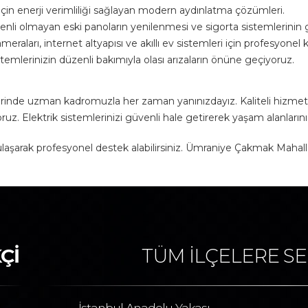
için enerji verimliliği sağlayan modern aydınlatma çözümleri.
nli olmayan eski panoların yenilenmesi ve sigorta sistemlerinin g
eraları, internet altyapısı ve akıllı ev sistemleri için profesyonel
stemlerinizin düzenli bakımıyla olası arızaların önüne geçiyoruz.
inde uzman kadromuzla her zaman yanınızdayız. Kaliteli hizmet a
z. Elektrik sistemlerinizi güvenli hale getirerek yaşam alanlarını
ize ulaşarak profesyonel destek alabilirsiniz. Ümraniye Çakmak Mah
Çİ
TÜM İLÇELERE SE
İstanbul Anadolu Yakası