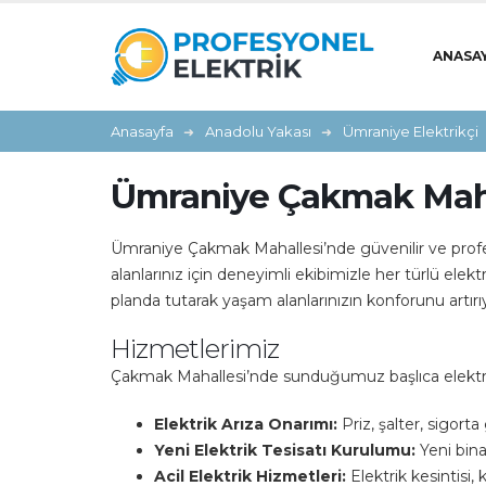
ANASA
Anasayfa
Anadolu Yakası
Ümraniye Elektrikçi
Ümraniye Çakmak Mahal
Ümraniye Çakmak Mahallesi’nde güvenilir ve profesy
alanlarınız için deneyimli ekibimizle her türlü elek
planda tutarak yaşam alanlarınızın konforunu artırı
Hizmetlerimiz
Çakmak Mahallesi’nde sunduğumuz başlıca elektrik
Elektrik Arıza Onarımı:
Priz, şalter, sigorta
Yeni Elektrik Tesisatı Kurulumu:
Yeni bina
Acil Elektrik Hizmetleri:
Elektrik kesintisi,