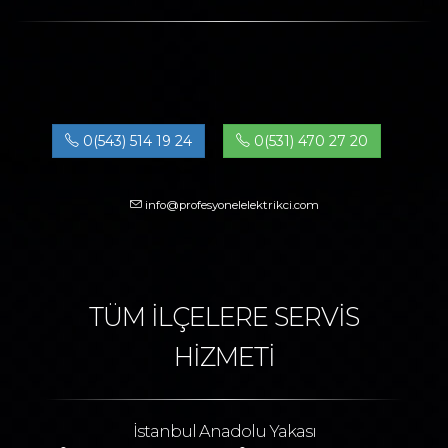
0(543) 514 19 24
0(531) 470 27 20
info@profesyonelelektrikci.com
TÜM İLÇELERE SERVİS
HİZMETİ
İstanbul Anadolu Yakası