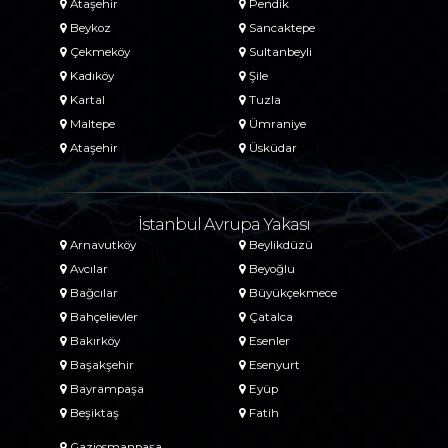
Ataşehir
Pendik
Beykoz
Sancaktepe
Çekmeköy
Sultanbeyli
Kadıköy
Şile
Kartal
Tuzla
Maltepe
Ümraniye
Ataşehir
Üsküdar
İstanbul Avrupa Yakası
Arnavutköy
Beylikdüzü
Avcılar
Beyoğlu
Bağcılar
Büyükçekmece
Bahçelievler
Çatalca
Bakırköy
Esenler
Başakşehir
Esenyurt
Bayrampaşa
Eyüp
Beşiktaş
Fatih
Gaziosmanpaşa