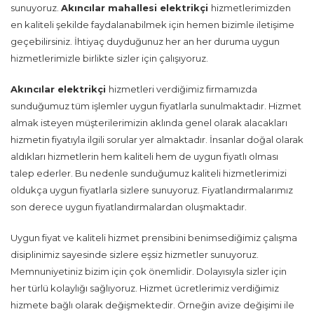
sunuyoruz.
Akıncılar mahallesi
elektrikçi
hizmetlerimizden
en kaliteli şekilde faydalanabilmek için hemen bizimle iletişime
geçebilirsiniz. İhtiyaç duyduğunuz her an her duruma uygun
hizmetlerimizle birlikte sizler için çalışıyoruz.
Akıncılar
elektrikçi
hizmetleri verdiğimiz firmamızda
sunduğumuz tüm işlemler uygun fiyatlarla sunulmaktadır. Hizmet
almak isteyen müşterilerimizin aklında genel olarak alacakları
hizmetin fiyatıyla ilgili sorular yer almaktadır. İnsanlar doğal olarak
aldıkları hizmetlerin hem kaliteli hem de uygun fiyatlı olması
talep ederler. Bu nedenle sunduğumuz kaliteli hizmetlerimizi
oldukça uygun fiyatlarla sizlere sunuyoruz. Fiyatlandırmalarımız
son derece uygun fiyatlandırmalardan oluşmaktadır.
Uygun fiyat ve kaliteli hizmet prensibini benimsediğimiz çalışma
disiplinimiz sayesinde sizlere eşsiz hizmetler sunuyoruz.
Memnuniyetiniz bizim için çok önemlidir. Dolayısıyla sizler için
her türlü kolaylığı sağlıyoruz. Hizmet ücretlerimiz verdiğimiz
hizmete bağlı olarak değişmektedir. Örneğin avize değişimi ile