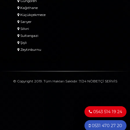
Güngören
Kağıthane
Küçükçekmece
Sarıyer
Silivri
Sultangazi
Şişli
Zeytinburnu
© Copyright 2019. Tüm Hakları Saklıdır. 7/24 NÖBETÇİ SERVİS
0543 514 19 24
0531 470 27 20