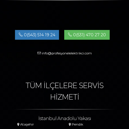
0(543) 514 19 24
0(531) 470 27 20
info@profesyonelelektrikci.com
TÜM İLÇELERE SERVİS
HİZMETİ
İstanbul Anadolu Yakası
Ataşehir
Pendik