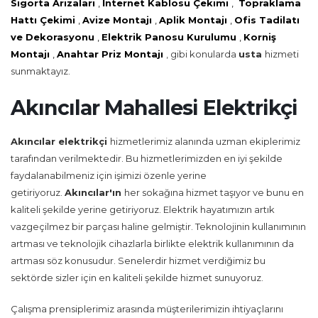
Sigorta Arızaları
,
İnternet Kablosu Çekimi
,
Topraklama
Hattı Çekimi
,
Avize Montajı
,
Aplik Montajı
,
Ofis Tadilatı
ve Dekorasyonu
,
Elektrik Panosu Kurulumu
,
Korniş
Montajı
,
Anahtar Priz Montajı
, gibi konularda
usta
hizmeti
sunmaktayız.
Akıncılar Mahallesi Elektrikçi
Akıncılar
elektrikçi
hizmetlerimiz alanında uzman ekiplerimiz
tarafından verilmektedir. Bu hizmetlerimizden en iyi şekilde
faydalanabilmeniz için işimizi özenle yerine
getiriyoruz.
Akıncılar'ın
her sokağına hizmet taşıyor ve bunu en
kaliteli şekilde yerine getiriyoruz. Elektrik hayatımızın artık
vazgeçilmez bir parçası haline gelmiştir. Teknolojinin kullanımının
artması ve teknolojik cihazlarla birlikte elektrik kullanımının da
artması söz konusudur. Senelerdir hizmet verdiğimiz bu
sektörde sizler için en kaliteli şekilde hizmet sunuyoruz.
Çalışma prensiplerimiz arasında müşterilerimizin ihtiyaçlarını