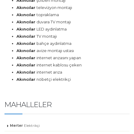
Akıncılar
şofben montajı
Akıncılar
televizyon montajı
Akıncılar
topraklama
Akıncılar
duvara TV montajı
Akıncılar
LED aydınlatma
Akıncılar
TV montajı
Akıncılar
bahçe aydınlatma
Akıncılar
avize montajı ustası
Akıncılar
internet arızasını yapan
Akıncılar
internet kablosu çeken
Akıncılar
internet arıza
Akıncılar
nöbetçi elektrikçi
MAHALLELER
Merter
Elektrikçi