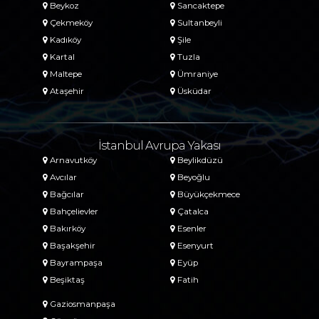
Beykoz
Sancaktepe
Çekmeköy
Sultanbeyli
Kadıköy
Şile
Kartal
Tuzla
Maltepe
Ümraniye
Ataşehir
Üsküdar
İstanbul Avrupa Yakası
Arnavutköy
Beylikdüzü
Avcılar
Beyoğlu
Bağcılar
Büyükçekmece
Bahçelievler
Çatalca
Bakırköy
Esenler
Başakşehir
Esenyurt
Bayrampaşa
Eyüp
Beşiktaş
Fatih
Gaziosmanpaşa