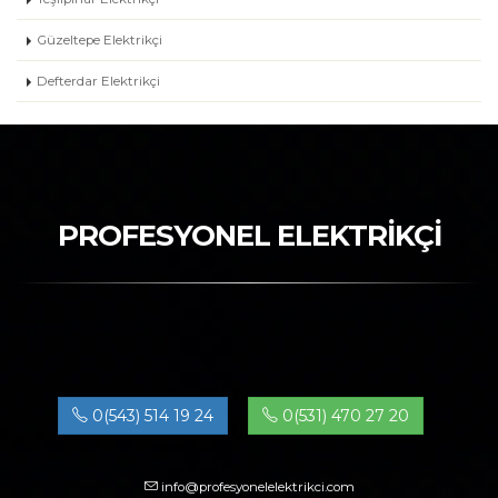
Güzeltepe Elektrikçi
Defterdar Elektrikçi
PROFESYONEL ELEKTRİKÇİ
0(543) 514 19 24
0(531) 470 27 20
info@profesyonelelektrikci.com