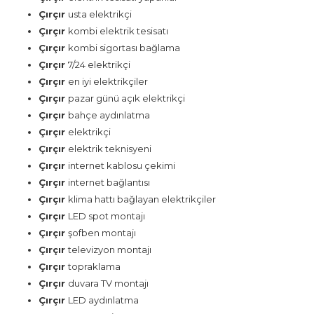
Çırçır
usta elektrikçi
Çırçır
kombi elektrik tesisatı
Çırçır
kombi sigortası bağlama
Çırçır
7/24 elektrikçi
Çırçır
en iyi elektrikçiler
Çırçır
pazar günü açık elektrikçi
Çırçır
bahçe aydınlatma
Çırçır
elektrikçi
Çırçır
elektrik teknisyeni
Çırçır
internet kablosu çekimi
Çırçır
internet bağlantısı
Çırçır
klima hattı bağlayan elektrikçiler
Çırçır
LED spot montajı
Çırçır
şofben montajı
Çırçır
televizyon montajı
Çırçır
topraklama
Çırçır
duvara TV montajı
Çırçır
LED aydınlatma