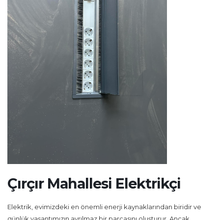
Çırçır Mahallesi Elektrikçi
Elektrik, evimizdeki en önemli enerji kaynaklarından biridir ve
günlük yaşantımızın ayrılmaz bir parçasını oluşturur. Ancak,