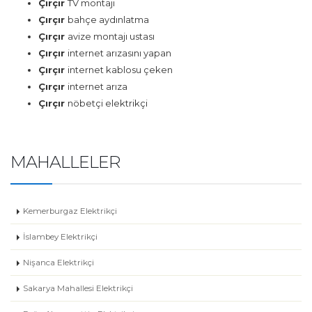
Çırçır
TV montajı
Çırçır
bahçe aydınlatma
Çırçır
avize montajı ustası
Çırçır
internet arızasını yapan
Çırçır
internet kablosu çeken
Çırçır
internet arıza
Çırçır
nöbetçi elektrikçi
MAHALLELER
Kemerburgaz Elektrikçi
İslambey Elektrikçi
Nişanca Elektrikçi
Sakarya Mahallesi Elektrikçi