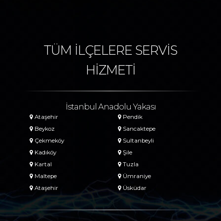
TÜM İLÇELERE SERVİS
HİZMETİ
İstanbul Anadolu Yakası
Ataşehir
Pendik
Beykoz
Sancaktepe
Çekmeköy
Sultanbeyli
Kadıköy
Şile
Kartal
Tuzla
Maltepe
Ümraniye
Ataşehir
Üsküdar