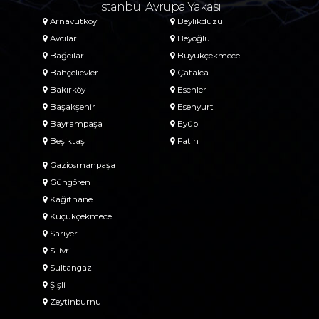
İstanbul Avrupa Yakası
Arnavutköy
Beylikdüzü
Avcılar
Beyoğlu
Bağcılar
Büyükçekmece
Bahçelievler
Çatalca
Bakırköy
Esenler
Başakşehir
Esenyurt
Bayrampaşa
Eyüp
Beşiktaş
Fatih
Gaziosmanpaşa
Güngören
Kağıthane
Küçükçekmece
Sarıyer
Silivri
Sultangazi
Şişli
Zeytinburnu