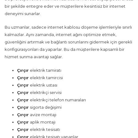
bir şekilde entegre eder ve müşterilere kesintisiz bir internet
deneyimi sunarlar.
Bu uzmanlar, sadece internet kablosu döşeme işlemleriyle sınırlı
kalmazlar. Aynı zamanda, internet ağını optimize etmek,
güvenliğini artırmak ve bağlantı sorunlarını gidermek için gerekli
konfigürasyonları da yaparlar. Bu da müşterilere kapsamlı bir
hizmet sunma avantajı sağlar.
Çırçır
elektrik tamiratı
Çırçır
elektrik tamircisi
Çırçır
elektrik ustası
Çırçır
elektrikçi servisi
Çırçır
elektrikçi telefon numaraları
Çırçır
sigorta değişimi
Çırçır
avize montajı
Çırçır
aplik montajı
Çırçır
elektrik tesisatı
Çırçır
elektrik tesisatı yapanlar