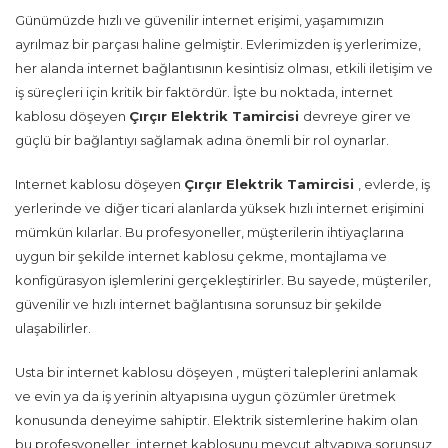
Günümüzde hızlı ve güvenilir internet erişimi, yaşamımızın
ayrılmaz bir parçası haline gelmiştir. Evlerimizden iş yerlerimize,
her alanda internet bağlantısının kesintisiz olması, etkili iletişim ve
iş süreçleri için kritik bir faktördür. İşte bu noktada, internet
kablosu döşeyen
Çırçır Elektrik Tamircisi
devreye girer ve
güçlü bir bağlantıyı sağlamak adına önemli bir rol oynarlar.
Internet kablosu döşeyen
Çırçır Elektrik Tamircisi
, evlerde, iş
yerlerinde ve diğer ticari alanlarda yüksek hızlı internet erişimini
mümkün kılarlar. Bu profesyoneller, müşterilerin ihtiyaçlarına
uygun bir şekilde internet kablosu çekme, montajlama ve
konfigürasyon işlemlerini gerçekleştirirler. Bu sayede, müşteriler,
güvenilir ve hızlı internet bağlantısına sorunsuz bir şekilde
ulaşabilirler.
Usta bir internet kablosu döşeyen , müşteri taleplerini anlamak
ve evin ya da iş yerinin altyapısına uygun çözümler üretmek
konusunda deneyime sahiptir. Elektrik sistemlerine hakim olan
bu profesyoneller, internet kablosunu mevcut altyapıya sorunsuz