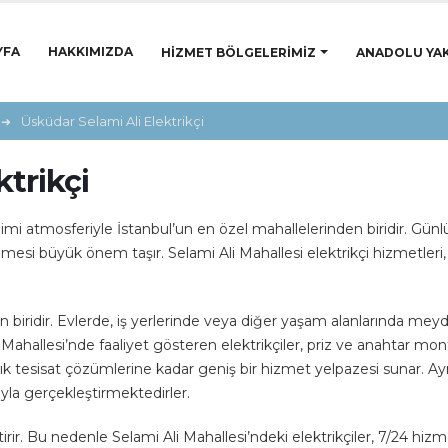
YFA
HAKKIMIZDA
HIZMET BÖLGELERIMIZ
ANADOLU YAK
Üsküdar Selami Ali Elektrikçi
trikçi
imi atmosferiyle İstanbul’un en özel mahallelerinden biridir. Günl
ülmesi büyük önem taşır. Selami Ali Mahallesi elektrikçi hizmetleri, 
 biridir. Evlerde, iş yerlerinde veya diğer yaşam alanlarında meyd
 Mahallesi’nde faaliyet gösteren elektrikçiler, priz ve anahtar mo
 tesisat çözümlerine kadar geniş bir hizmet yelpazesi sunar. Ayrıca
ıyla gerçekleştirmektedirler.
rir. Bu nedenle Selami Ali Mahallesi’ndeki elektrikçiler, 7/24 hizm