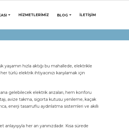
HIZMETLERIMIZ
İLETIŞIM
ASI
BLOG
ük yaşamın hızla aktığı bu mahallede, elektrikle
her türlü elektrik ihtiyacınızı karşılamak için
ana gelebilecek elektrik arızaları, hem konforu
ntajı, avize takma, sigorta kutusu yenileme, kaçak
, enerji tasarruflu aydınlatma sistemleri ve akıllı
et anlayışıyla her an yanınızdadır. Kısa sürede