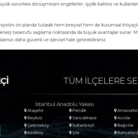
yük sorunlara dönüşmesini engellerler. İşçilik kalitesi ve kullanıl
uniyetini ön planda tutarak hem bireysel hem de kurumsal ihtiyaçl
enerji tasarrufu sağlama noktasında da büyük avantajlar sunar. Mahal
rınızı daha güvenli ve işlevsel hale getirebilirsiniz.
Çİ
TÜM İLÇELERE SE
İstanbul Anadolu Yakası
Ataşehir
Pendik
Arnavutkö
Beykoz
Sancaktepe
Avcılar
Çekmeköy
Sultanbeyli
Bağcılar
Kadıköy
Şile
Bahçelievl