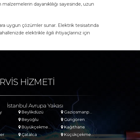
an malzemelerin dayanıklılığı sayesinde, uzun
ara uygun çözümler sunar. Elektrik tesisatında
lenizde elektrikle ilgili ihtiyaçlarınız için
RVİS HİZMETİ
İstanbul Avrupa Yakası
y
Beylikdüzü
Gaziosmanpaşa
Beyoğlu
Güngören
Büyükçekmece
Kağıthane
er
Çatalca
Küçükçekmece