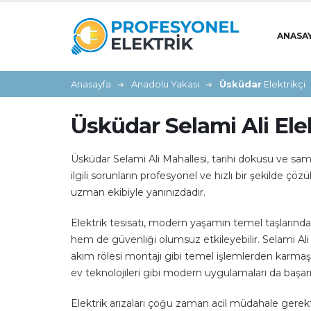
ANASA
Anasayfa
Anadolu Yakası
Üsküdar
Elektrikçi
Üsküdar Selami Ali Elek
Üsküdar Selami Ali Mahallesi, tarihi dokusu ve sam
ilgili sorunların profesyonel ve hızlı bir şekilde çöz
uzman ekibiyle yanınızdadır.
Elektrik tesisatı, modern yaşamın temel taşlarından
hem de güvenliği olumsuz etkileyebilir. Selami Ali
akım rölesi montajı gibi temel işlemlerden karmaşık
ev teknolojileri gibi modern uygulamaları da başar
Elektrik arızaları çoğu zaman acil müdahale gerekti