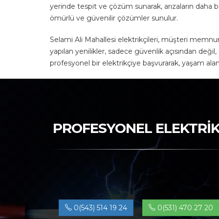
yerinde tespit ve çözüm sunarak, arızaların daha bü
ömürlü ve güvenilir çözümler sunulur.
Selami Ali Mahallesi elektrikçileri, müşteri memn
yapılan yenilikler, sadece güvenlik açısından değil, 
profesyonel bir elektrikçiye başvurarak, yaşam alanla
PROFESYONEL ELEKTRİK
0(543) 514 19 24
0(531) 470 27 20