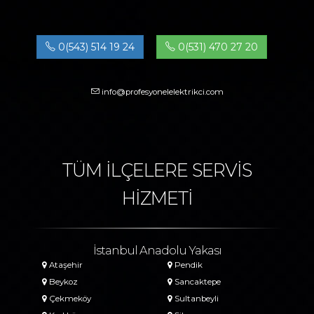
0(543) 514 19 24
0(531) 470 27 20
info@profesyonelelektrikci.com
TÜM İLÇELERE SERVİS
HİZMETİ
İstanbul Anadolu Yakası
Ataşehir
Pendik
Beykoz
Sancaktepe
Çekmeköy
Sultanbeyli