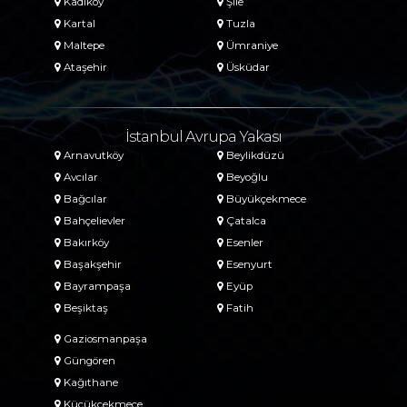
Kadıköy
Şile
Kartal
Tuzla
Maltepe
Ümraniye
Ataşehir
Üsküdar
İstanbul Avrupa Yakası
Arnavutköy
Beylikdüzü
Avcılar
Beyoğlu
Bağcılar
Büyükçekmece
Bahçelievler
Çatalca
Bakırköy
Esenler
Başakşehir
Esenyurt
Bayrampaşa
Eyüp
Beşiktaş
Fatih
Gaziosmanpaşa
Güngören
Kağıthane
Küçükçekmece