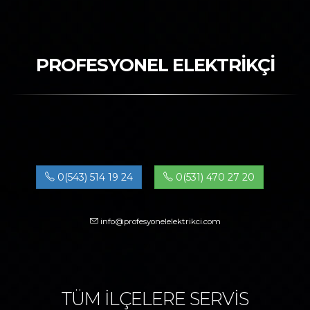
PROFESYONEL ELEKTRİKÇİ
0(543) 514 19 24
0(531) 470 27 20
info@profesyonelelektrikci.com
TÜM İLÇELERE SERVİS