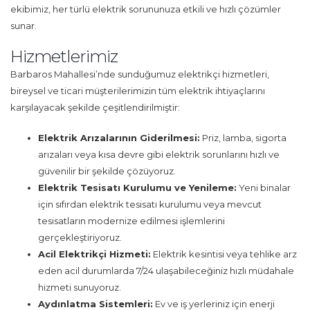
ekibimiz, her türlü elektrik sorununuza etkili ve hızlı çözümler
sunar.
Hizmetlerimiz
Barbaros Mahallesi’nde sunduğumuz elektrikçi hizmetleri,
bireysel ve ticari müşterilerimizin tüm elektrik ihtiyaçlarını
karşılayacak şekilde çeşitlendirilmiştir:
Elektrik Arızalarının Giderilmesi:
Priz, lamba, sigorta
arızaları veya kısa devre gibi elektrik sorunlarını hızlı ve
güvenilir bir şekilde çözüyoruz.
Elektrik Tesisatı Kurulumu ve Yenileme:
Yeni binalar
için sıfırdan elektrik tesisatı kurulumu veya mevcut
tesisatların modernize edilmesi işlemlerini
gerçekleştiriyoruz.
Acil Elektrikçi Hizmeti:
Elektrik kesintisi veya tehlike arz
eden acil durumlarda 7/24 ulaşabileceğiniz hızlı müdahale
hizmeti sunuyoruz.
Aydınlatma Sistemleri:
Ev ve iş yerleriniz için enerji