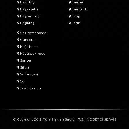
Bakırköy
Esenler
Başakşehir
Esenyurt
Bayrampaşa
Eyüp
Beşiktaş
Fatih
Gaziosmanpaşa
Güngören
Kağıthane
Küçükçekmece
Sarıyer
Silivri
Sultangazi
Şişli
Zeytinburnu
© Copyright 2019. Tüm Hakları Saklıdır. 7/24 NÖBETÇİ SERVİS