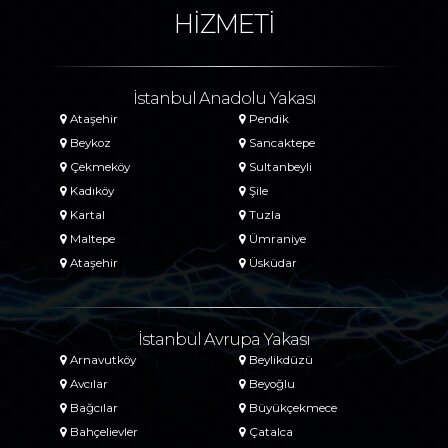
HİZMETİ
İstanbul Anadolu Yakası
Ataşehir
Pendik
Beykoz
Sancaktepe
Çekmeköy
Sultanbeyli
Kadıköy
Şile
Kartal
Tuzla
Maltepe
Ümraniye
Ataşehir
Üsküdar
İstanbul Avrupa Yakası
Arnavutköy
Beylikdüzü
Avcılar
Beyoğlu
Bağcılar
Büyükçekmece
Bahçelievler
Çatalca