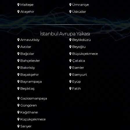
Maltepe
Ümraniye
Ataşehir
Üsküdar
İstanbul Avrupa Yakası
Arnavutköy
Beylikdüzü
Avcılar
Beyoğlu
Bağcılar
Büyükçekmece
Bahçelievler
Çatalca
Bakırköy
Esenler
Başakşehir
Esenyurt
Bayrampaşa
Eyüp
Beşiktaş
Fatih
Gaziosmanpaşa
Güngören
Kağıthane
Küçükçekmece
Sarıyer