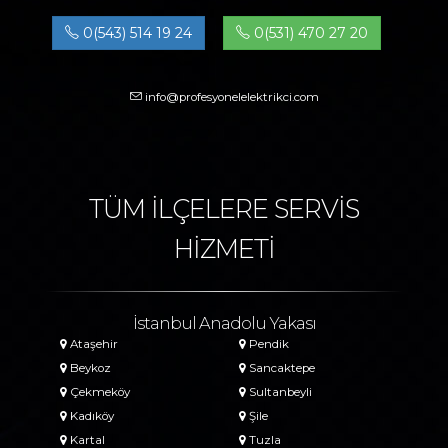
0(543) 514 19 24
0(531) 470 27 20
info@profesyonelelektrikci.com
TÜM İLÇELERE SERVİS
HİZMETİ
İstanbul Anadolu Yakası
Ataşehir
Pendik
Beykoz
Sancaktepe
Çekmeköy
Sultanbeyli
Kadıköy
Şile
Kartal
Tuzla