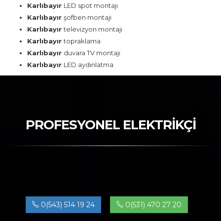
Karlıbayır
LED spot montajı
Karlıbayır
şofben montajı
Karlıbayır
televizyon montajı
Karlıbayır
topraklama
Karlıbayır
duvara TV montajı
Karlıbayır
LED aydınlatma
PROFESYONEL ELEKTRİKÇİ
0(543) 514 19 24
0(531) 470 27 20