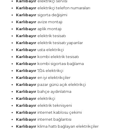
Karlıbayır
elektrikçi servisi
Karlıbayır
elektrikçi telefon numaraları
Karlıbayır
sigorta değişimi
Karlıbayır
avize montajı
Karlıbayır
aplik montajı
Karlıbayır
elektrik tesisatı
Karlıbayır
elektrik tesisatı yapanlar
Karlıbayır
usta elektrikçi
Karlıbayır
kombi elektrik tesisatı
Karlıbayır
kombi sigortası bağlama
Karlıbayır
7/24 elektrikçi
Karlıbayır
en iyi elektrikçiler
Karlıbayır
pazar günü açık elektrikçi
Karlıbayır
bahçe aydınlatma
Karlıbayır
elektrikçi
Karlıbayır
elektrik teknisyeni
Karlıbayır
internet kablosu çekimi
Karlıbayır
internet bağlantısı
Karlıbayır
klima hattı bağlayan elektrikçiler