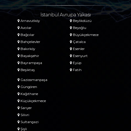
İstanbul Avrupa Yakası
Arnavutköy
Beylikdüzü
Avcılar
Beyoğlu
Bağcılar
Büyükçekmece
Bahçelievler
Çatalca
Bakırköy
Esenler
Başakşehir
Esenyurt
Bayrampaşa
Eyüp
Beşiktaş
Fatih
Gaziosmanpaşa
Güngören
Kağıthane
Küçükçekmece
Sarıyer
Silivri
Sultangazi
Şişli