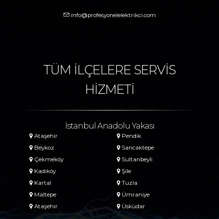
info@profesyonelelektrikci.com
TÜM İLÇELERE SERVİS
HİZMETİ
İstanbul Anadolu Yakası
Ataşehir
Pendik
Beykoz
Sancaktepe
Çekmeköy
Sultanbeyli
Kadıköy
Şile
Kartal
Tuzla
Maltepe
Ümraniye
Ataşehir
Üsküdar