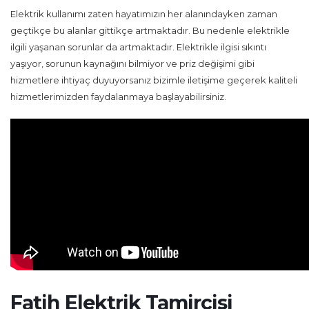
Elektrik kullanımı zaten hayatımızın her alanındayken zaman
geçtikçe bu alanlar gittikçe artmaktadır. Bu nedenle elektrikle
ilgili yaşanan sorunlar da artmaktadır. Elektrikle ilgisi sıkıntı
yaşıyor, sorunun kaynağını bilmiyor ve priz değişimi gibi
hizmetlere ihtiyaç duyuyorsanız bizimle iletişime geçerek kaliteli
hizmetlerimizden faydalanmaya başlayabilirsiniz.
Fatih Elektrik Tamircisi