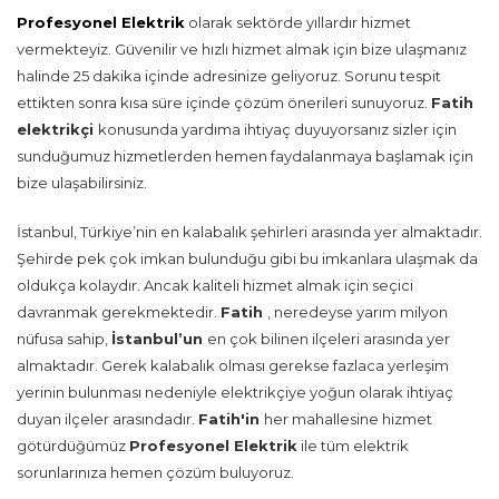
Profesyonel Elektrik
olarak sektörde yıllardır hizmet
vermekteyiz. Güvenilir ve hızlı hizmet almak için bize ulaşmanız
halinde 25 dakika içinde adresinize geliyoruz. Sorunu tespit
ettikten sonra kısa süre içinde çözüm önerileri sunuyoruz.
Fatih
elektrikçi
konusunda yardıma ihtiyaç duyuyorsanız sizler için
sunduğumuz hizmetlerden hemen faydalanmaya başlamak için
bize ulaşabilirsiniz.
İstanbul, Türkiye’nin en kalabalık şehirleri arasında yer almaktadır.
Şehirde pek çok imkan bulunduğu gibi bu imkanlara ulaşmak da
oldukça kolaydır. Ancak kaliteli hizmet almak için seçici
davranmak gerekmektedir.
Fatih
, neredeyse yarım milyon
nüfusa sahip,
İstanbul’un
en çok bilinen ilçeleri arasında yer
almaktadır. Gerek kalabalık olması gerekse fazlaca yerleşim
yerinin bulunması nedeniyle elektrikçiye yoğun olarak ihtiyaç
duyan ilçeler arasındadır.
Fatih'in
her mahallesine hizmet
götürdüğümüz
Profesyonel Elektrik
ile tüm elektrik
sorunlarınıza hemen çözüm buluyoruz.