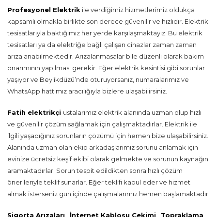
Profesyonel Elektrik
ile verdiğimiz hizmetlerimiz oldukça
kapsamlı olmakla birlikte son derece güvenilir ve hızlıdır. Elektrik
tesisatlarıyla baktığımız her yerde karşılaşmaktayız. Bu elektrik
tesisatları ya da elektriğe bağlı çalışan cihazlar zaman zaman
arızalanabilmektedir. Arızalanmasalar bile düzenli olarak bakım
onarımının yapılması gerekir. Eğer elektrik kesintisi gibi sorunlar
yaşıyor ve Beylikdüzü’nde oturuyorsanız, numaralarımız ve
WhatsApp hattımız aracılığıyla bizlere ulaşabilirsiniz.
Fatih elektrikçi
ustalarımız elektrik alanında uzman olup hızlı
ve güvenilir çözüm sağlamak için çalışmaktadırlar. Elektrik ile
ilgili yaşadığınız sorunların çözümü için hemen bize ulaşabilirsiniz.
Alanında uzman olan ekip arkadaşlarımız sorunu anlamak için
evinize ücretsiz keşif ekibi olarak gelmekte ve sorunun kaynağını
aramaktadırlar. Sorun tespit edildikten sonra hızlı çözüm
önerileriyle teklif sunarlar. Eğer teklifi kabul eder ve hizmet
almak isterseniz gün içinde çalışmalarımız hemen başlamaktadır.
Sigorta Arızaları
,
İnternet Kablosu Çekimi
,
Topraklama