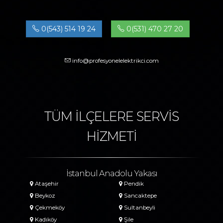
0(543) 514 19 24
0(531) 470 27 20
info@profesyonelelektrikci.com
TÜM İLÇELERE SERVİS
HİZMETİ
İstanbul Anadolu Yakası
Ataşehir
Pendik
Beykoz
Sancaktepe
Çekmeköy
Sultanbeyli
Kadıköy
Şile