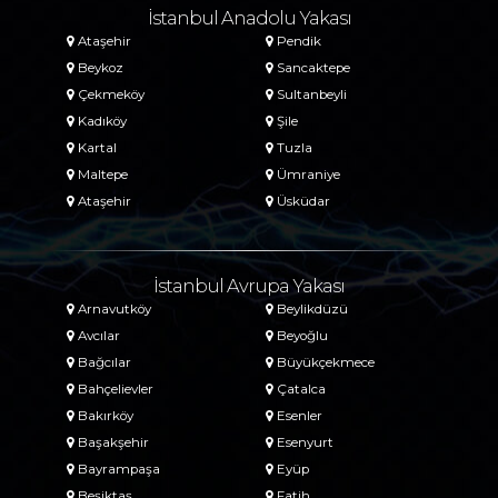
İstanbul Anadolu Yakası
Ataşehir
Pendik
Beykoz
Sancaktepe
Çekmeköy
Sultanbeyli
Kadıköy
Şile
Kartal
Tuzla
Maltepe
Ümraniye
Ataşehir
Üsküdar
İstanbul Avrupa Yakası
Arnavutköy
Beylikdüzü
Avcılar
Beyoğlu
Bağcılar
Büyükçekmece
Bahçelievler
Çatalca
Bakırköy
Esenler
Başakşehir
Esenyurt
Bayrampaşa
Eyüp
Beşiktaş
Fatih