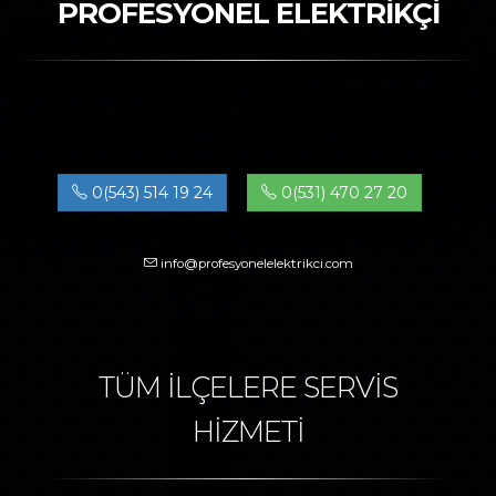
PROFESYONEL ELEKTRİKÇİ
0(543) 514 19 24
0(531) 470 27 20
info@profesyonelelektrikci.com
TÜM İLÇELERE SERVİS
HİZMETİ