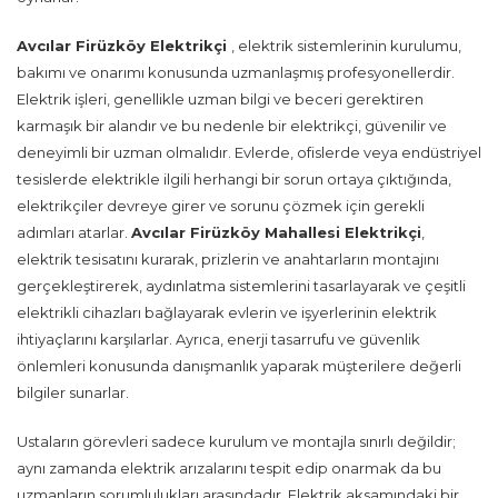
Avcılar Firüzköy Elektrikçi
, elektrik sistemlerinin kurulumu,
bakımı ve onarımı konusunda uzmanlaşmış profesyonellerdir.
Elektrik işleri, genellikle uzman bilgi ve beceri gerektiren
karmaşık bir alandır ve bu nedenle bir elektrikçi, güvenilir ve
deneyimli bir uzman olmalıdır. Evlerde, ofislerde veya endüstriyel
tesislerde elektrikle ilgili herhangi bir sorun ortaya çıktığında,
elektrikçiler devreye girer ve sorunu çözmek için gerekli
adımları atarlar.
Avcılar Firüzköy Mahallesi Elektrikçi
,
elektrik tesisatını kurarak, prizlerin ve anahtarların montajını
gerçekleştirerek, aydınlatma sistemlerini tasarlayarak ve çeşitli
elektrikli cihazları bağlayarak evlerin ve işyerlerinin elektrik
ihtiyaçlarını karşılarlar. Ayrıca, enerji tasarrufu ve güvenlik
önlemleri konusunda danışmanlık yaparak müşterilere değerli
bilgiler sunarlar.
Ustaların görevleri sadece kurulum ve montajla sınırlı değildir;
aynı zamanda elektrik arızalarını tespit edip onarmak da bu
uzmanların sorumlulukları arasındadır. Elektrik aksamındaki bir