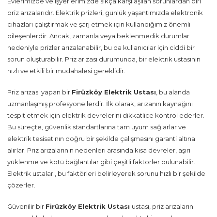
Evlerimizde ve işyerlerimizde sıkça karşılaşılan sorunlardan biri
priz arızalarıdır. Elektrik prizleri, günlük yaşantımızda elektronik
cihazları çalıştırmak ve şarj etmek için kullandığımız önemli
bileşenlerdir. Ancak, zamanla veya beklenmedik durumlar
nedeniyle prizler arızalanabilir, bu da kullanıcılar için ciddi bir
sorun oluşturabilir. Priz arızası durumunda, bir elektrik ustasının
hızlı ve etkili bir müdahalesi gereklidir.
Priz arızası yapan bir
Firüzköy Elektrik Ustası
, bu alanda
uzmanlaşmış profesyonellerdir. İlk olarak, arızanın kaynağını
tespit etmek için elektrik devrelerini dikkatlice kontrol ederler.
Bu süreçte, güvenlik standartlarına tam uyum sağlarlar ve
elektrik tesisatının doğru bir şekilde çalışmasını garanti altına
alırlar. Priz arızalarının nedenleri arasında kısa devreler, aşırı
yüklenme ve kötü bağlantılar gibi çeşitli faktörler bulunabilir.
Elektrik ustaları, bu faktörleri belirleyerek sorunu hızlı bir şekilde
çözerler.
Güvenilir bir
Firüzköy Elektrik Ustası
ustası, priz arızalarını