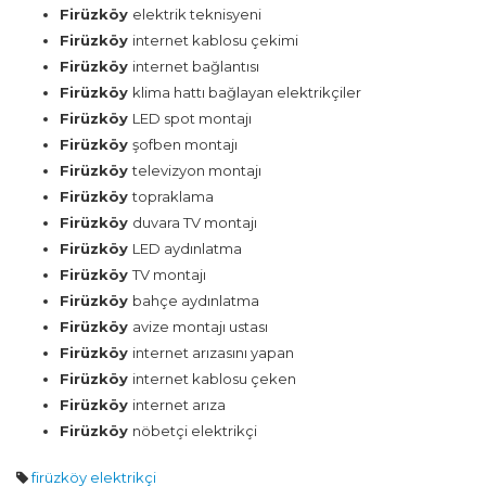
Firüzköy
elektrik teknisyeni
Firüzköy
internet kablosu çekimi
Firüzköy
internet bağlantısı
Firüzköy
klima hattı bağlayan elektrikçiler
Firüzköy
LED spot montajı
Firüzköy
şofben montajı
Firüzköy
televizyon montajı
Firüzköy
topraklama
Firüzköy
duvara TV montajı
Firüzköy
LED aydınlatma
Firüzköy
TV montajı
Firüzköy
bahçe aydınlatma
Firüzköy
avize montajı ustası
Firüzköy
internet arızasını yapan
Firüzköy
internet kablosu çeken
Firüzköy
internet arıza
Firüzköy
nöbetçi elektrikçi
firüzköy elektrikçi