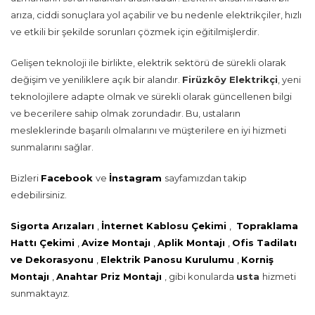
arıza, ciddi sonuçlara yol açabilir ve bu nedenle elektrikçiler, hızlı
ve etkili bir şekilde sorunları çözmek için eğitilmişlerdir.
Gelişen teknoloji ile birlikte, elektrik sektörü de sürekli olarak
değişim ve yeniliklere açık bir alandır.
Firüzköy Elektrikçi
, yeni
teknolojilere adapte olmak ve sürekli olarak güncellenen bilgi
ve becerilere sahip olmak zorundadır. Bu, ustaların
mesleklerinde başarılı olmalarını ve müşterilere en iyi hizmeti
sunmalarını sağlar.
Bizleri
Facebook
ve
İnstagram
sayfamızdan takip
edebilirsiniz.
Sigorta Arızaları
,
İnternet Kablosu Çekimi
,
Topraklama
Hattı Çekimi
,
Avize Montajı
,
Aplik Montajı
,
Ofis Tadilatı
ve Dekorasyonu
,
Elektrik Panosu Kurulumu
,
Korniş
Montajı
,
Anahtar Priz Montajı
, gibi konularda
usta
hizmeti
sunmaktayız.