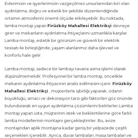
Evlerimizin ve işyerlerimizin vazgeçilmez unsurlarından biri olan
aydınlatma, doğru ve estetik bir şekilde düzenlendiğinde
ortamın atmosferini önemli ölçüde etkileyebilir. Bu noktada,
lamba montajı yapan
Firüzköy Mahallesi Elektrikçi
devreye
girer ve mekanların aydınlatma ihtiyaçlarını uzmanlıkla karşılar.
Lamba montajı, estetik bir görünüm ve güvenli bir elektrik
tesisatı ile birleştiğinde, yaşam alanlarımız daha işlevsel ve
konforlu hale gelir.
Lamba montajı, sadece bir lambayı tavana asma işlemi olarak
düşünülmemelidir. Profesyonel bir lamba montajı, öncelikle
mekanın aydınlatma ihtiyacının analiz edilmesini içerir.
Firüzköy
Mahallesi Elektrikçi
, müşterilerle işbirliği yaparak, odanın
büyüklüğü, amacı ve dekorasyon tarzı gibi faktörleri göz önünde
bulundurarak en uygun aydınlatma çözümlerini belirlerler.Lamba
montajı yapan usta, müşterinin istek ve beklentilerine göre farklı
lamba modellerinin montajını gerçekleştirirler. Bu, avize
montajından aplik montajına kadar geniş bir yelpazede çeşitli
seçenekleri içerebilir. Ayrıca, duvar lambaları, masa lambaları ve