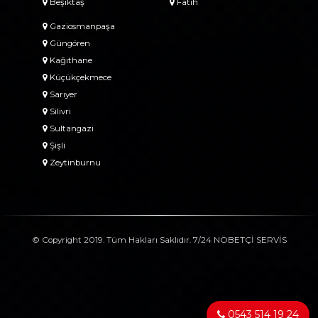
Beşiktaş
Fatih
Gaziosmanpaşa
Güngören
Kağıthane
Küçükçekmece
Sarıyer
Silivri
Sultangazi
Şişli
Zeytinburnu
© Copyright 2019. Tüm Hakları Saklıdır. 7/24 NÖBETÇİ SERVİS
0543 514 19 24