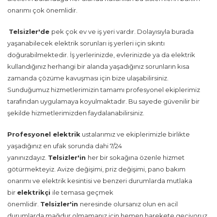
onarımı çok önemlidir.
Telsizler'de
pek çok ev ve iş yeri vardır. Dolayısıyla burada
yaşanabilecek elektrik sorunları iş yerleri için sıkıntı
doğurabilmektedir. İş yerlerinizde, evlerinizde ya da elektrik
kullandığınız herhangi bir alanda yaşadığınız sorunların kısa
zamanda çözüme kavuşması için bize ulaşabilirsiniz.
Sunduğumuz hizmetlerimizin tamamı profesyonel ekiplerimiz
tarafından uygulamaya koyulmaktadır. Bu sayede güvenilir bir
şekilde hizmetlerimizden faydalanabilirsiniz.
Profesyonel elektrik
ustalarımız ve ekiplerimizle birlikte
yaşadığınız en ufak sorunda dahi 7/24
yanınızdayız.
Telsizler'in
her bir sokağına özenle hizmet
götürmekteyiz. Avize değişimi, priz değişimi, pano bakım
onarımı ve elektrik kesintisi ve benzeri durumlarda mutlaka
bir
elektrikçi
ile temasa geçmek
önemlidir.
Telsizler'in
neresinde olursanız olun en acil
durumlarda mağdur olmamanız için hemen harekete geçiyoruz.