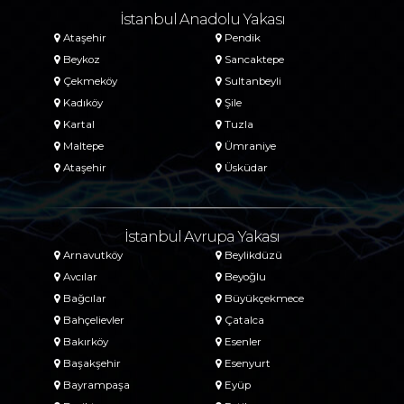
İstanbul Anadolu Yakası
Ataşehir
Pendik
Beykoz
Sancaktepe
Çekmeköy
Sultanbeyli
Kadıköy
Şile
Kartal
Tuzla
Maltepe
Ümraniye
Ataşehir
Üsküdar
İstanbul Avrupa Yakası
Arnavutköy
Beylikdüzü
Avcılar
Beyoğlu
Bağcılar
Büyükçekmece
Bahçelievler
Çatalca
Bakırköy
Esenler
Başakşehir
Esenyurt
Bayrampaşa
Eyüp