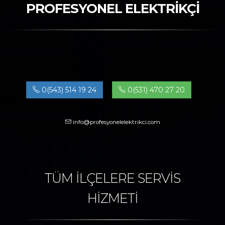
PROFESYONEL ELEKTRİKÇİ
0(543) 514 19 24
0(531) 470 27 20
info@profesyonelelektrikci.com
TÜM İLÇELERE SERVİS
HİZMETİ