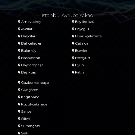
İstanbul Avrupa Yakası
Arnavutköy
Beylikdüzü
Avcılar
Beyoğlu
Bağcılar
Büyükçekmece
Bahçelievler
Çatalca
Bakırköy
Esenler
Başakşehir
Esenyurt
Bayrampaşa
Eyüp
Beşiktaş
Fatih
Gaziosmanpaşa
Güngören
Kağıthane
Küçükçekmece
Sarıyer
Silivri
Sultangazi
Şişli