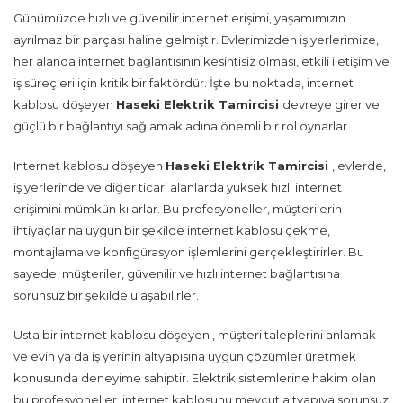
Günümüzde hızlı ve güvenilir internet erişimi, yaşamımızın
ayrılmaz bir parçası haline gelmiştir. Evlerimizden iş yerlerimize,
her alanda internet bağlantısının kesintisiz olması, etkili iletişim ve
iş süreçleri için kritik bir faktördür. İşte bu noktada, internet
kablosu döşeyen
Haseki Elektrik Tamircisi
devreye girer ve
güçlü bir bağlantıyı sağlamak adına önemli bir rol oynarlar.
Internet kablosu döşeyen
Haseki Elektrik Tamircisi
, evlerde,
iş yerlerinde ve diğer ticari alanlarda yüksek hızlı internet
erişimini mümkün kılarlar. Bu profesyoneller, müşterilerin
ihtiyaçlarına uygun bir şekilde internet kablosu çekme,
montajlama ve konfigürasyon işlemlerini gerçekleştirirler. Bu
sayede, müşteriler, güvenilir ve hızlı internet bağlantısına
sorunsuz bir şekilde ulaşabilirler.
Usta bir internet kablosu döşeyen , müşteri taleplerini anlamak
ve evin ya da iş yerinin altyapısına uygun çözümler üretmek
konusunda deneyime sahiptir. Elektrik sistemlerine hakim olan
bu profesyoneller, internet kablosunu mevcut altyapıya sorunsuz