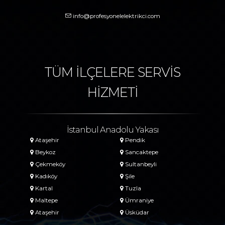
info@profesyonelelektrikci.com
TÜM İLÇELERE SERVİS
HİZMETİ
İstanbul Anadolu Yakası
Ataşehir
Pendik
Beykoz
Sancaktepe
Çekmeköy
Sultanbeyli
Kadıköy
Şile
Kartal
Tuzla
Maltepe
Ümraniye
Ataşehir
Üsküdar