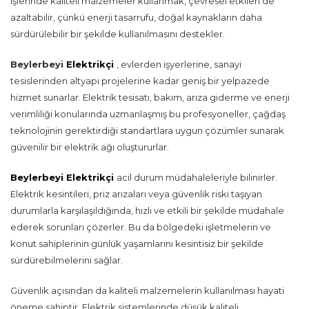
işlerinde kaliteli malzemeler kullanmak, çevresel etkileri de
azaltabilir, çünkü enerji tasarrufu, doğal kaynakların daha
sürdürülebilir bir şekilde kullanılmasını destekler.
Beylerbeyi
Elektrikçi
, evlerden işyerlerine, sanayi
tesislerinden altyapı projelerine kadar geniş bir yelpazede
hizmet sunarlar. Elektrik tesisatı, bakım, arıza giderme ve enerji
verimliliği konularında uzmanlaşmış bu profesyoneller, çağdaş
teknolojinin gerektirdiği standartlara uygun çözümler sunarak
güvenilir bir elektrik ağı oluştururlar.
Beylerbeyi Elektrikçi
acil durum müdahaleleriyle bilinirler.
Elektrik kesintileri, priz arızaları veya güvenlik riski taşıyan
durumlarla karşılaşıldığında, hızlı ve etkili bir şekilde müdahale
ederek sorunları çözerler. Bu da bölgedeki işletmelerin ve
konut sahiplerinin günlük yaşamlarını kesintisiz bir şekilde
sürdürebilmelerini sağlar.
Güvenlik açısından da kaliteli malzemelerin kullanılması hayati
öneme sahiptir. Elektrik sistemlerinde düşük kaliteli