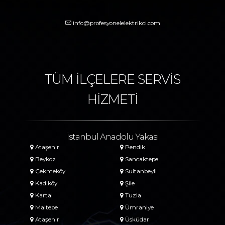
info@profesyonelelektrikci.com
TÜM İLÇELERE SERVİS
HİZMETİ
İstanbul Anadolu Yakası
Ataşehir
Pendik
Beykoz
Sancaktepe
Çekmeköy
Sultanbeyli
Kadıköy
Şile
Kartal
Tuzla
Maltepe
Ümraniye
Ataşehir
Üsküdar