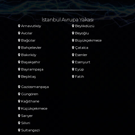
İstanbul Avrupa Yakası
Arnavutköy
Beylikdüzü
Avcılar
Beyoğlu
Bağcılar
Büyükçekmece
Bahçelievler
Çatalca
Bakırköy
Esenler
Başakşehir
Esenyurt
Bayrampaşa
Eyüp
Beşiktaş
Fatih
Gaziosmanpaşa
Güngören
Kağıthane
Küçükçekmece
Sarıyer
Silivri
Sultangazi