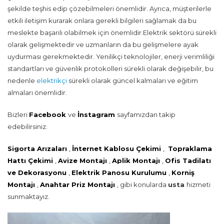
şekilde teşhis edip çözebilmeleri önemlidir. Ayrıca, müşterilerle
etkili iletişim kurarak onlara gerekli bilgileri sağlamak da bu
meslekte başarılı olabilmek için önemlidir.Elektrik sektörü sürekli
olarak gelişmektedir ve uzmanların da bu gelişmelere ayak
uydurması gerekmektedir. Yenilikçi teknolojiler, enerji verimliliği
standartları ve güvenlik protokolleri sürekli olarak değişebilir, bu
nedenle
elektrikçi
sürekli olarak güncel kalmaları ve eğitim
almaları önemlidir.
Bizleri
Facebook
ve
İnstagram
sayfamızdan takip
edebilirsiniz.
Sigorta Arızaları
,
İnternet Kablosu Çekimi
,
Topraklama
Hattı Çekimi
,
Avize Montajı
,
Aplik Montajı
,
Ofis Tadilatı
ve Dekorasyonu
,
Elektrik Panosu Kurulumu
,
Korniş
Montajı
,
Anahtar Priz Montajı
, gibi konularda
usta
hizmeti
sunmaktayız.