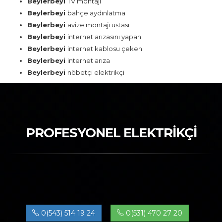
Beylerbeyi
TV montajı
Beylerbeyi
bahçe aydınlatma
Beylerbeyi
avize montajı ustası
Beylerbeyi
internet arızasını yapan
Beylerbeyi
internet kablosu çeken
Beylerbeyi
internet arıza
Beylerbeyi
nöbetçi elektrikçi
PROFESYONEL ELEKTRİKÇİ
0(543) 514 19 24
0(531) 470 27 20