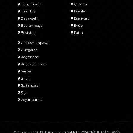
Bahçelievler
Çatalca
Bakırköy
Esenler
Başakşehir
Esenyurt
Bayrampaşa
Eyüp
Beşiktaş
Fatih
Gaziosmanpaşa
Güngören
Kağıthane
Küçükçekmece
Sarıyer
Silivri
Sultangazi
Şişli
Zeytinburnu
© Copyright 2019. Tüm Hakları Saklıdır. 7/24 NÖBETÇİ SERVİS