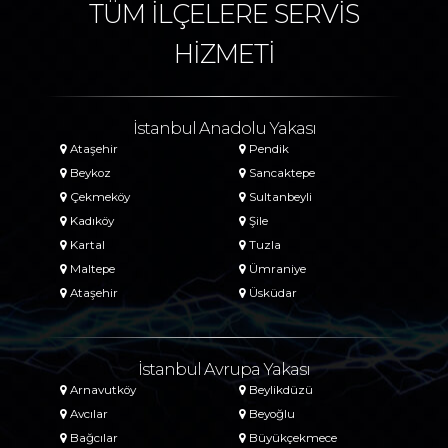
TÜM İLÇELERE SERVİS
HİZMETİ
İstanbul Anadolu Yakası
Ataşehir
Pendik
Beykoz
Sancaktepe
Çekmeköy
Sultanbeyli
Kadıköy
Şile
Kartal
Tuzla
Maltepe
Ümraniye
Ataşehir
Üsküdar
İstanbul Avrupa Yakası
Arnavutköy
Beylikdüzü
Avcılar
Beyoğlu
Bağcılar
Büyükçekmece