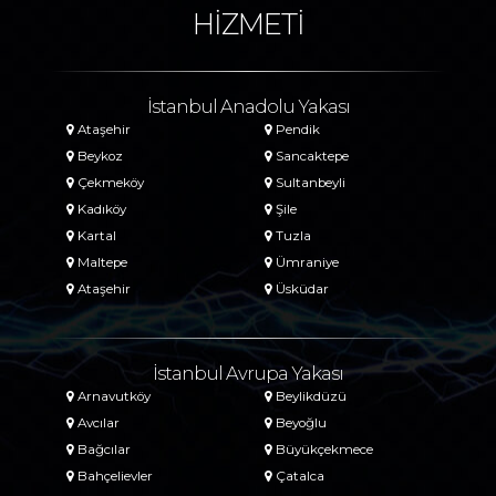
HİZMETİ
İstanbul Anadolu Yakası
Ataşehir
Pendik
Beykoz
Sancaktepe
Çekmeköy
Sultanbeyli
Kadıköy
Şile
Kartal
Tuzla
Maltepe
Ümraniye
Ataşehir
Üsküdar
İstanbul Avrupa Yakası
Arnavutköy
Beylikdüzü
Avcılar
Beyoğlu
Bağcılar
Büyükçekmece
Bahçelievler
Çatalca