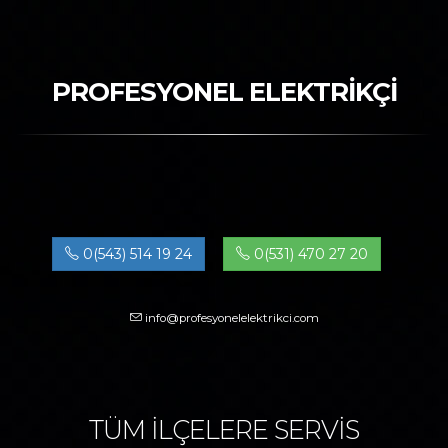
PROFESYONEL ELEKTRİKÇİ
0(543) 514 19 24
0(531) 470 27 20
info@profesyonelelektrikci.com
TÜM İLÇELERE SERVİS