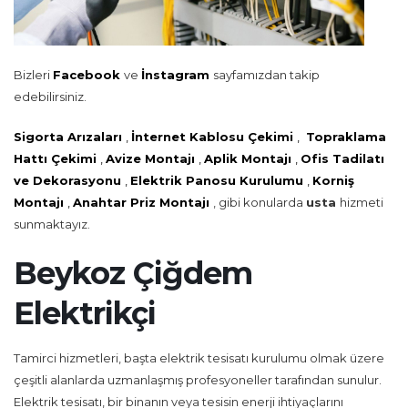
Bizleri
Facebook
ve
İnstagram
sayfamızdan takip
edebilirsiniz.
Sigorta Arızaları
,
İnternet Kablosu Çekimi
,
Topraklama
Hattı Çekimi
,
Avize Montajı
,
Aplik Montajı
,
Ofis Tadilatı
ve Dekorasyonu
,
Elektrik Panosu Kurulumu
,
Korniş
Montajı
,
Anahtar Priz Montajı
, gibi konularda
usta
hizmeti
sunmaktayız.
Beykoz Çiğdem
Elektrikçi
Tamirci hizmetleri, başta elektrik tesisatı kurulumu olmak üzere
çeşitli alanlarda uzmanlaşmış profesyoneller tarafından sunulur.
Elektrik tesisatı, bir binanın veya tesisin enerji ihtiyaçlarını