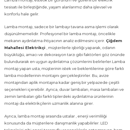
Lamba montajı, estetik bir görünüm ve güvenli bir elektrik
tesisatı ile birleştiğinde, yaşam alanlarımız daha işlevsel ve
konforlu hale gelir.
Lamba montajı, sadece bir lambayı tavana asma işlemi olarak
düşünülmemelidir. Profesyonel bir lamba montajı, öncelikle
mekanın aydınlatma ihtiyacının analiz edilmesini içerir.
Çiğdem
Mahallesi Elektrikçi
, müşterilerle işbirliği yaparak, odanın
büyüklüğü, amacı ve dekorasyon tarzı gibi faktörleri göz önünde
bulundurarak en uygun aydınlatma çözümlerini belirlerler.Lamba
montajı yapan usta, müşterinin istek ve beklentilerine göre farklı
lamba modellerinin montajını gerçekleştirirler. Bu, avize
montajından aplik montajına kadar geniş bir yelpazede çeşitli
seçenekleri içerebilir. Ayrıca, duvar lambaları, masa lambaları ve
zemin lambaları gibi farklı tiplerdeki aydınlatma ürünlerinin
montajı da elektrikçilerin uzmanlık alanına girer.
Ayrıca, lamba montajı sırasında ustalar , enerji verimliliği
konusunda da müşterilere danışmanlık yapabilirler. LED