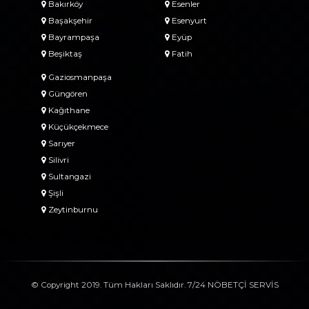
Bakırköy
Esenler
Başakşehir
Esenyurt
Bayrampaşa
Eyüp
Beşiktaş
Fatih
Gaziosmanpaşa
Güngören
Kağıthane
Küçükçekmece
Sarıyer
Silivri
Sultangazi
Şişli
Zeytinburnu
© Copyright 2019. Tüm Hakları Saklıdır. 7/24 NÖBETÇİ SERVİS