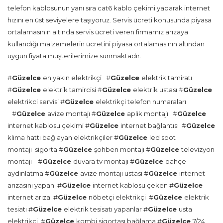
telefon kablosunun yanı sıra cat6 kablo çekimi yaparak internet
hızını en üst seviyelere taşıyoruz. Servis ücreti konusunda piyasa
ortalamasının altında servis ücreti veren firmamız arızaya
kullandığı malzemelerin ücretini piyasa ortalamasının altından
uygun fiyata müşterilerimize sunmaktadır.
#
Güzelce
en yakın elektrikçi #
Güzelce
elektrik tamiratı
#
Güzelce
elektrik tamircisi #
Güzelce
elektrik ustası #
Güzelce
elektrikci servisi #
Güzelce
elektrikçi telefon numaraları
#
Güzelce
avize montajı #
Güzelce
aplik montajı #
Güzelce
internet kablosu çekimi #
Güzelce
internet bağlantısı #
Güzelce
klima hattı bağlayan elektrikçiler #
Güzelce
led spot
montajı sigorta #
Güzelce
şohben montajı #
Güzelce
televizyon
montajı #
Güzelce
duvara tv montajı #
Güzelce
bahçe
aydınlatma #
Güzelce
avize montajı ustası #
Güzelce
internet
arızasını yapan #
Güzelce
internet kablosu çeken #
Güzelce
internet arıza #
Güzelce
nöbetçi elektrikçi #
Güzelce
elektrik
tesiatı #
Güzelce
elektrik tesisatı yapanlar #
Güzelce
usta
elektrikçi #
Güzelce
kombi sigortası bağlama #
Güzelce
7/24