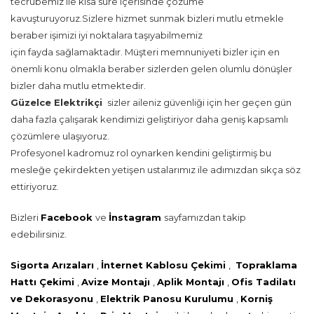
tecrübemiz ile kısa süre içerisinde çözüme
kavuşturuyoruz.Sizlere hizmet sunmak bizleri mutlu etmekle
beraber işimizi iyi noktalara taşıyabilmemiz
için fayda sağlamaktadır. Müşteri memnuniyeti bizler için en
önemli konu olmakla beraber sizlerden gelen olumlu dönüşler
bizler daha mutlu etmektedir.
Güzelce Elektrikçi
sizler aileniz güvenliği için her geçen gün
daha fazla çalışarak kendimizi geliştiriyor daha geniş kapsamlı
çözümlere ulaşıyoruz.
Profesyonel kadromuz rol oynarken kendini geliştirmiş bu
mesleğe çekirdekten yetişen ustalarımız ile adımızdan sıkça söz
ettiriyoruz.
Bizleri
Facebook
ve
İnstagram
sayfamızdan takip
edebilirsiniz.
Sigorta Arızaları
,
İnternet Kablosu Çekimi
,
Topraklama
Hattı Çekimi
,
Avize Montajı
,
Aplik Montajı
,
Ofis Tadilatı
ve Dekorasyonu
,
Elektrik Panosu Kurulumu
,
Korniş