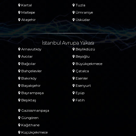
Kartal
Tuzla
Maltepe
Ümraniye
Ataşehir
Üsküdar
İstanbul Avrupa Yakası
Arnavutköy
Beylikdüzü
Avcılar
Beyoğlu
Bağcılar
Büyükçekmece
Bahçelievler
Çatalca
Bakırköy
Esenler
Başakşehir
Esenyurt
Bayrampaşa
Eyüp
Beşiktaş
Fatih
Gaziosmanpaşa
Güngören
Kağıthane
Küçükçekmece