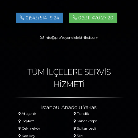
0(543) 514 19 24
0(531) 470 27 20
info@profesyonelelektrikci.com
TÜM İLÇELERE SERVİS
HİZMETİ
İstanbul Anadolu Yakası
Ataşehir
Pendik
Beykoz
Sancaktepe
Çekmeköy
Sultanbeyli
Kadıköy
Şile