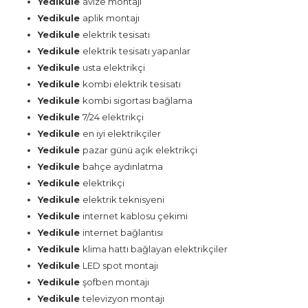
Yedikule
avize montajı
Yedikule
aplik montajı
Yedikule
elektrik tesisatı
Yedikule
elektrik tesisatı yapanlar
Yedikule
usta elektrikçi
Yedikule
kombi elektrik tesisatı
Yedikule
kombi sigortası bağlama
Yedikule
7/24 elektrikçi
Yedikule
en iyi elektrikçiler
Yedikule
pazar günü açık elektrikçi
Yedikule
bahçe aydınlatma
Yedikule
elektrikçi
Yedikule
elektrik teknisyeni
Yedikule
internet kablosu çekimi
Yedikule
internet bağlantısı
Yedikule
klima hattı bağlayan elektrikçiler
Yedikule
LED spot montajı
Yedikule
şofben montajı
Yedikule
televizyon montajı