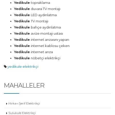
Yedikule
topraklama
Yedikule
duvara TV montajı
Yedikule
LED aydınlatma
Yedikule
TV montajı
Yedikule
bahçe aydınlatma
Yedikule
avize montajı ustası
Yedikule
internet arızasını yapan
Yedikule
internet kablosu çeken
Yedikule
internet arıza
Yedikule
nöbetçi elektrikçi
yedikule elektrikçi
MAHALLELER
Hırka-ı Şerif Elektrikçi
Sulukule Elektrikçi