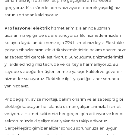
olmamanız için bizimle iletişime geçtiğiniz an harekete
geçiyoruz. Kısa sürede adresinizi ziyaret ederek yaşadığınız
sorunu ortadan kaldırıyoruz.
Profesyonel elektrik
hizmetlerimizi alanında uzman
ustalarımız eşliğinde sizlere sunuyoruz. Bu hizmetlerimizden
kolayca faydalanabilmeniz için 7/24 hizmetinizdeyiz. Elektrikle
çalışan cihazlarınızın, elektrik sistemlerinizin bakım onarımını ve
arıza tespitini gerçekleştiriyoruz. Sunduğumuz hizmetlerimizi
yıllardır edindiğimiz tecrübe ve kaliteyle harmanlıyoruz. Bu
sayede siz değerli müşterilerimize yaraşır, kaliteli ve güvenilir
hizmetler sunuyoruz. Elektrikle ilgili yaşadığınız her sorunda
yanınızdayız.
Priz değişimi, avize montajı, bakım onarım ve arıza tespiti gibi
elektriği kapsayan her alanda uzman çalışanlarımızla hizmet
veriyoruz. Hizmet kalitemizi her geçen gün arttırıyor ve kendi
sektörümüzdeki gelişmeleri yakından takip ediyoruz.
Gerçekleştirdiğimiz analizler sonucu sorununuza en uygun