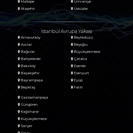
Maltepe
Ümraniye
Ataşehir
Üsküdar
İstanbul Avrupa Yakası
Arnavutköy
Beylikdüzü
Avcılar
Beyoğlu
Bağcılar
Büyükçekmece
Bahçelievler
Çatalca
Bakırköy
Esenler
Başakşehir
Esenyurt
Bayrampaşa
Eyüp
Beşiktaş
Fatih
Gaziosmanpaşa
Güngören
Kağıthane
Küçükçekmece
Sarıyer