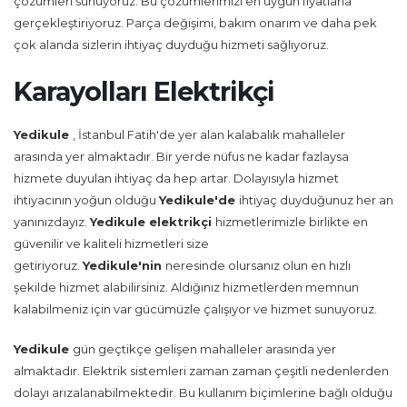
çözümleri sunuyoruz. Bu çözümlerimizi en uygun fiyatlarla
gerçekleştiriyoruz. Parça değişimi, bakım onarım ve daha pek
çok alanda sizlerin ihtiyaç duyduğu hizmeti sağlıyoruz.
Karayolları Elektrikçi
Yedikule
, İstanbul Fatih'de yer alan kalabalık mahalleler
arasında yer almaktadır. Bir yerde nüfus ne kadar fazlaysa
hizmete duyulan ihtiyaç da hep artar. Dolayısıyla hizmet
ihtiyacının yoğun olduğu
Yedikule'de
ihtiyaç duyduğunuz her an
yanınızdayız.
Yedikule
elektrikçi
hizmetlerimizle birlikte en
güvenilir ve kaliteli hizmetleri size
getiriyoruz.
Yedikule'nin
neresinde olursanız olun en hızlı
şekilde hizmet alabilirsiniz. Aldığınız hizmetlerden memnun
kalabilmeniz için var gücümüzle çalışıyor ve hizmet sunuyoruz.
Yedikule
gün geçtikçe gelişen mahalleler arasında yer
almaktadır. Elektrik sistemleri zaman zaman çeşitli nedenlerden
dolayı arızalanabilmektedir. Bu kullanım biçimlerine bağlı olduğu