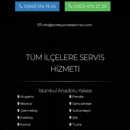
0(543) 514 19 24
0(531) 470 27 20
info@profesyonelelektrikci.com
TÜM İLÇELERE SERVİS
HİZMETİ
İstanbul Anadolu Yakası
Ataşehir
Pendik
Beykoz
Sancaktepe
Çekmeköy
Sultanbeyli
Kadıköy
Şile
Kartal
Tuzla