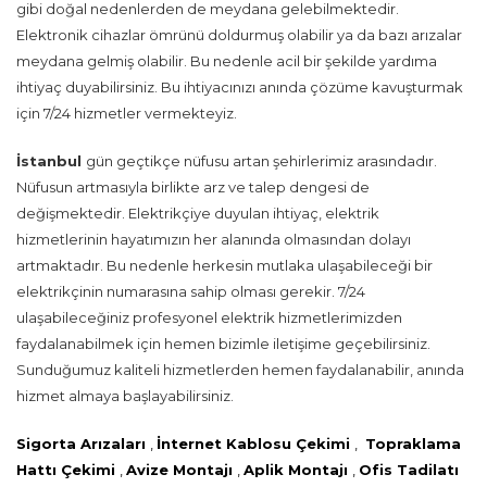
gibi doğal nedenlerden de meydana gelebilmektedir.
Elektronik cihazlar ömrünü doldurmuş olabilir ya da bazı arızalar
meydana gelmiş olabilir. Bu nedenle acil bir şekilde yardıma
ihtiyaç duyabilirsiniz. Bu ihtiyacınızı anında çözüme kavuşturmak
için 7/24 hizmetler vermekteyiz.
İstanbul
gün geçtikçe nüfusu artan şehirlerimiz arasındadır.
Nüfusun artmasıyla birlikte arz ve talep dengesi de
değişmektedir. Elektrikçiye duyulan ihtiyaç, elektrik
hizmetlerinin hayatımızın her alanında olmasından dolayı
artmaktadır. Bu nedenle herkesin mutlaka ulaşabileceği bir
elektrikçinin numarasına sahip olması gerekir. 7/24
ulaşabileceğiniz profesyonel elektrik hizmetlerimizden
faydalanabilmek için hemen bizimle iletişime geçebilirsiniz.
Sunduğumuz kaliteli hizmetlerden hemen faydalanabilir, anında
hizmet almaya başlayabilirsiniz.
Sigorta Arızaları
,
İnternet Kablosu Çekimi
,
Topraklama
Hattı Çekimi
,
Avize Montajı
,
Aplik Montajı
,
Ofis Tadilatı