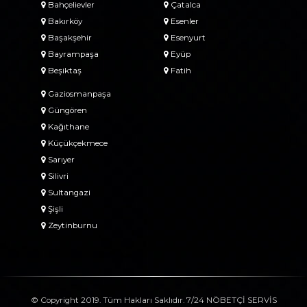
Bahçelievler
Çatalca
Bakırköy
Esenler
Başakşehir
Esenyurt
Bayrampaşa
Eyüp
Beşiktaş
Fatih
Gaziosmanpaşa
Güngören
Kağıthane
Küçükçekmece
Sarıyer
Silivri
Sultangazi
Şişli
Zeytinburnu
© Copyright 2019. Tüm Hakları Saklıdır. 7/24 NÖBETÇİ SERVİS