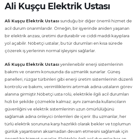
Ali Kuşçu Elektrik Ustası
Ali Kuşçu Elektrik Ustası
sunduğu bir diğer önemli hizmet de
acil durum onarımlarıdır. Örneğin, bir işyerinde aniden yaşanan
bir elektrik arızası, üretimi durdurabilir ve ciddi maddi kayıplara
yol açabilir. Nöbetçi ustalar, bu tür durumları en kısa sürede
çözerek iş yerlerinin normal işleyişini sağlarlar.
Ali Kuşçu Elektrik Ustası
yenilenebilir enerji sistemlerinin
bakımı ve onarımı konusunda da uzmanlık sunarlar. Güneş
panelleri, rüzgar türbinleri gibi enerji üretim sistemlerinin düzenli
kontrolü ve bakımı, verimliliklerini artırmak adına ustaların görev
alanına girmiştir.Nöbetçi usta rolü, elektrikle ilgili acil durumları
hızlı bir şekilde çözmekle kalmaz; aynı zamanda kullanıcıların
güvenliğini ve elektrik sistemlerinin uzun ömürlülüğünü
sağlamak adına önleyici önlemleri de içerir. Bu uzmanlar, her
türlü elektrik sorununa karşı hazırlıklı olarak bekler ve toplumun
günlük yaşantısının aksamadan devam etmesini sağlamak için
önemli bir hizmet sunarlar. Elektrikle ilgili acil durumlar her an