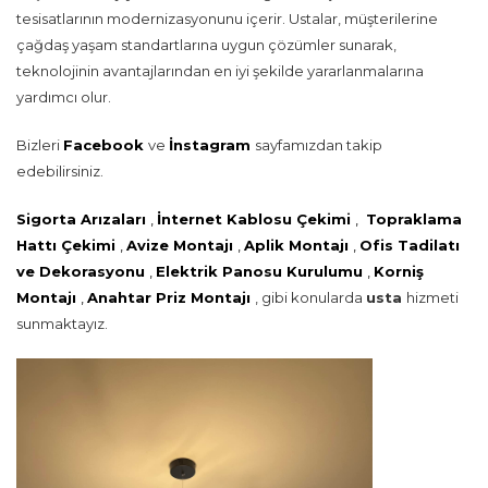
tesisatlarının modernizasyonunu içerir. Ustalar, müşterilerine
çağdaş yaşam standartlarına uygun çözümler sunarak,
teknolojinin avantajlarından en iyi şekilde yararlanmalarına
yardımcı olur.
Bizleri
Facebook
ve
İnstagram
sayfamızdan takip
edebilirsiniz.
Sigorta Arızaları
,
İnternet Kablosu Çekimi
,
Topraklama
Hattı Çekimi
,
Avize Montajı
,
Aplik Montajı
,
Ofis Tadilatı
ve Dekorasyonu
,
Elektrik Panosu Kurulumu
,
Korniş
Montajı
,
Anahtar Priz Montajı
, gibi konularda
usta
hizmeti
sunmaktayız.