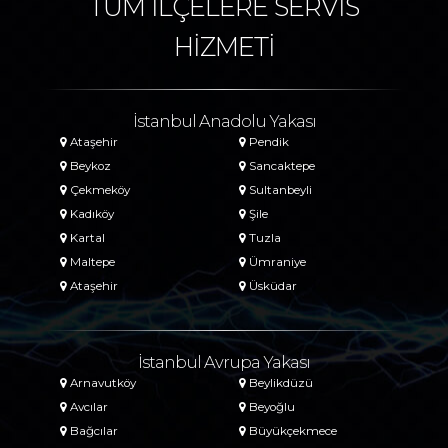
TÜM İLÇELERE SERVİS
HİZMETİ
İstanbul Anadolu Yakası
Ataşehir
Pendik
Beykoz
Sancaktepe
Çekmeköy
Sultanbeyli
Kadıköy
Şile
Kartal
Tuzla
Maltepe
Ümraniye
Ataşehir
Üsküdar
İstanbul Avrupa Yakası
Arnavutköy
Beylikdüzü
Avcılar
Beyoğlu
Bağcılar
Büyükçekmece