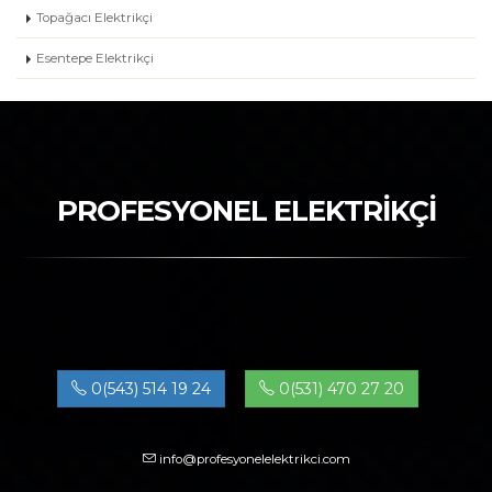
Topağacı Elektrikçi
Esentepe Elektrikçi
PROFESYONEL ELEKTRİKÇİ
0(543) 514 19 24
0(531) 470 27 20
info@profesyonelelektrikci.com