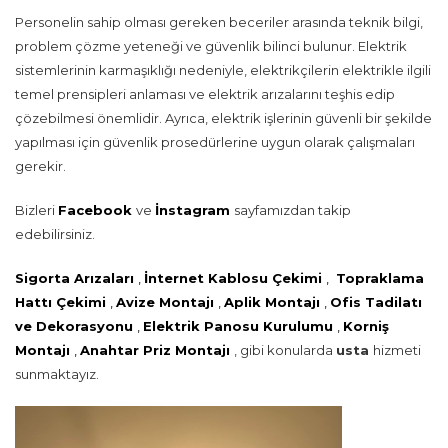
Personelin sahip olması gereken beceriler arasında teknik bilgi,
problem çözme yeteneği ve güvenlik bilinci bulunur. Elektrik
sistemlerinin karmaşıklığı nedeniyle, elektrikçilerin elektrikle ilgili
temel prensipleri anlaması ve elektrik arızalarını teşhis edip
çözebilmesi önemlidir. Ayrıca, elektrik işlerinin güvenli bir şekilde
yapılması için güvenlik prosedürlerine uygun olarak çalışmaları
gerekir.
Bizleri
Facebook
ve
İnstagram
sayfamızdan takip
edebilirsiniz.
Sigorta Arızaları
,
İnternet Kablosu Çekimi
,
Topraklama
Hattı Çekimi
,
Avize Montajı
,
Aplik Montajı
,
Ofis Tadilatı
ve Dekorasyonu
,
Elektrik Panosu Kurulumu
,
Korniş
Montajı
,
Anahtar Priz Montajı
, gibi konularda
usta
hizmeti
sunmaktayız.