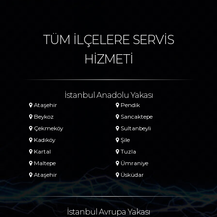
TÜM İLÇELERE SERVİS
HİZMETİ
İstanbul Anadolu Yakası
Ataşehir
Pendik
Beykoz
Sancaktepe
Çekmeköy
Sultanbeyli
Kadıköy
Şile
Kartal
Tuzla
Maltepe
Ümraniye
Ataşehir
Üsküdar
İstanbul Avrupa Yakası