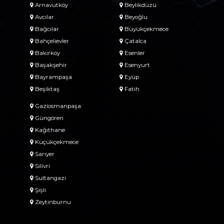
Arnavutköy
Beylikdüzü
Avcılar
Beyoğlu
Bağcılar
Büyükçekmece
Bahçelievler
Çatalca
Bakırköy
Esenler
Başakşehir
Esenyurt
Bayrampaşa
Eyüp
Beşiktaş
Fatih
Gaziosmanpaşa
Güngören
Kağıthane
Küçükçekmece
Sarıyer
Silivri
Sultangazi
Şişli
Zeytinburnu