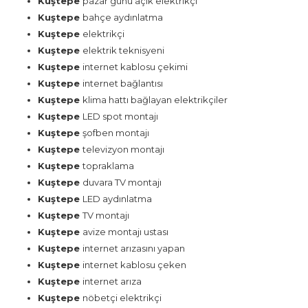
Kuştepe
pazar günü açık elektrikçi
Kuştepe
bahçe aydınlatma
Kuştepe
elektrikçi
Kuştepe
elektrik teknisyeni
Kuştepe
internet kablosu çekimi
Kuştepe
internet bağlantısı
Kuştepe
klima hattı bağlayan elektrikçiler
Kuştepe
LED spot montajı
Kuştepe
şofben montajı
Kuştepe
televizyon montajı
Kuştepe
topraklama
Kuştepe
duvara TV montajı
Kuştepe
LED aydınlatma
Kuştepe
TV montajı
Kuştepe
avize montajı ustası
Kuştepe
internet arızasını yapan
Kuştepe
internet kablosu çeken
Kuştepe
internet arıza
Kuştepe
nöbetçi elektrikçi