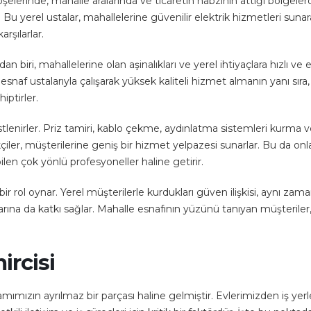
şelerinde, mahalle aralarında ve ticaretin nabzının attığı bölgeler
Bu yerel ustalar, mahallelerine güvenilir elektrik hizmetleri sunar
arşılarlar.
 biri, mahallelerine olan aşinalıkları ve yerel ihtiyaçlara hızlı ve et
snaf ustalarıyla çalışarak yüksek kaliteli hizmet almanın yanı sıra,
ptirler.
i üstlenirler. Priz tamiri, kablo çekme, aydınlatma sistemleri kurma 
iler, müşterilerine geniş bir hizmet yelpazesi sunarlar. Bu da onla
ilen çok yönlü profesyoneller haline getirir.
it bir rol oynar. Yerel müşterilerle kurdukları güven ilişkisi, aynı zam
rına da katkı sağlar. Mahalle esnafının yüzünü tanıyan müşteriler, 
ircisi
mımızın ayrılmaz bir parçası haline gelmiştir. Evlerimizden iş yerl