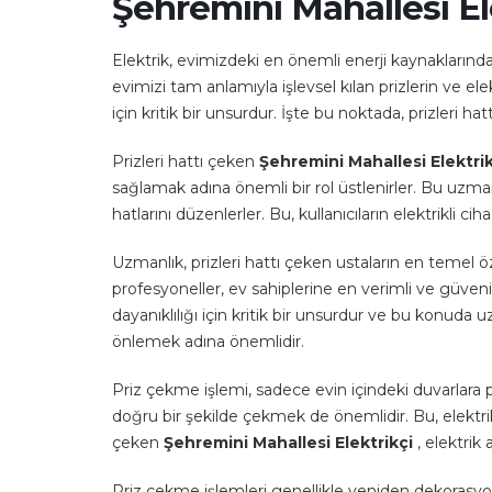
Şehremini Mahallesi El
Elektrik, evimizdeki en önemli enerji kaynaklarında
evimizi tam anlamıyla işlevsel kılan prizlerin ve e
için kritik bir unsurdur. İşte bu noktada, prizleri ha
Prizleri hattı çeken
Şehremini Mahallesi Elektri
sağlamak adına önemli bir rol üstlenirler. Bu uzman
hatlarını düzenlerler. Bu, kullanıcıların elektrikli ci
Uzmanlık, prizleri hattı çeken ustaların en temel öz
profesyoneller, ev sahiplerine en verimli ve güvenili
dayanıklılığı için kritik bir unsurdur ve bu konuda
önlemek adına önemlidir.
Priz çekme işlemi, sadece evin içindeki duvarlara pri
doğru bir şekilde çekmek de önemlidir. Bu, elektrik t
çeken
Şehremini Mahallesi Elektrikçi
, elektrik
Priz çekme işlemleri genellikle yeniden dekorasyon,