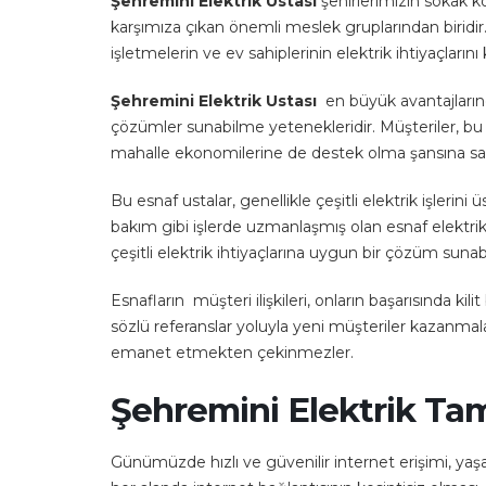
Şehremini Elektrik Ustası
şehirlerimizin sokak kö
karşımıza çıkan önemli meslek gruplarından biridir. 
işletmelerin ve ev sahiplerinin elektrik ihtiyaçlarını k
Şehremini Elektrik Ustası
en büyük avantajlarından
çözümler sunabilme yetenekleridir. Müşteriler, bu e
mahalle ekonomilerine de destek olma şansına sahi
Bu esnaf ustalar, genellikle çeşitli elektrik işlerin
bakım gibi işlerde uzmanlaşmış olan esnaf elektrikç
çeşitli elektrik ihtiyaçlarına uygun bir çözüm sunab
Esnafların müşteri ilişkileri, onların başarısında kil
sözlü referanslar yoluyla yeni müşteriler kazanmala
emanet etmekten çekinmezler.
Şehremini Elektrik Tam
Günümüzde hızlı ve güvenilir internet erişimi, yaşa