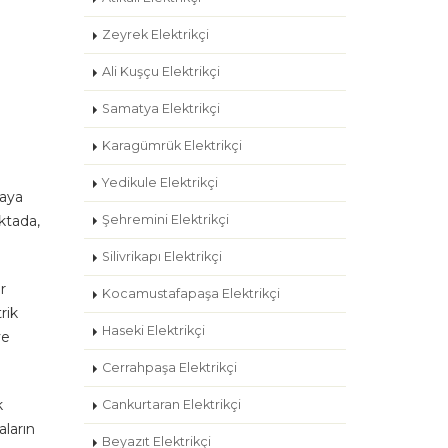
Zeyrek Elektrikçi
Ali Kuşçu Elektrikçi
Samatya Elektrikçi
Karagümrük Elektrikçi
Yedikule Elektrikçi
taya
oktada,
Şehremini Elektrikçi
Silivrikapı Elektrikçi
r
Kocamustafapaşa Elektrikçi
rik
Haseki Elektrikçi
ve
Cerrahpaşa Elektrikçi
k
Cankurtaran Elektrikçi
aların
Beyazıt Elektrikçi