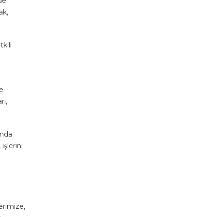
de
ak,
kili
ve
rı,
anda
işlerini
erimize,