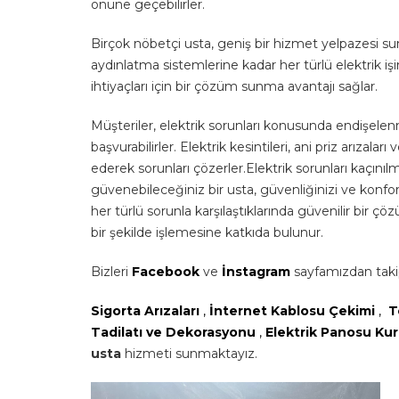
önüne geçebilirler.
Birçok nöbetçi usta, geniş bir hizmet yelpazesi sun
aydınlatma sistemlerine kadar her türlü elektrik işin
ihtiyaçları için bir çözüm sunma avantajı sağlar.
Müşteriler, elektrik sorunları konusunda endişele
başvurabilirler. Elektrik kesintileri, ani priz arızal
ederek sorunları çözerler.Elektrik sorunları kaçı
güvenebileceğiniz bir usta, güvenliğinizi ve konfor
her türlü sorunla karşılaştıklarında güvenilir bir ç
bir şekilde işlemesine katkıda bulunur.
Bizleri
Facebook
ve
İnstagram
sayfamızdan takip
Sigorta Arızaları
,
İnternet Kablosu Çekimi
,
T
Tadilatı ve Dekorasyonu
,
Elektrik Panosu K
usta
hizmeti sunmaktayız.