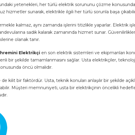
undaki yetenekleri, her türlü elektrik sorununu çözme konusunda k
 hizmetler sunarak, elektrikle ilgili her türlü sorunla başa çıkabilir
mekle kalmaz, aynı zamanda işlerini titizlikle yaparlar. Elektrik işler
randevularına sadık kalarak zamanında hizmet sunar. Güvenilirlikler
ilerine olanak tanır.
hremini Elektrikçi
en son elektrik sistemleri ve ekipmanları ko
üvenli bir şekilde tamamlanmasını sağlar. Usta elektrikçiler, teknoloj
onusunda öncü olmalıdır.
e kilit bir faktördür. Usta, teknik konuları anlaşılır bir şekilde açıkl
rabilir. Müşteri memnuniyeti, usta bir elektrikçinin öncelikli hedef
ıdır.