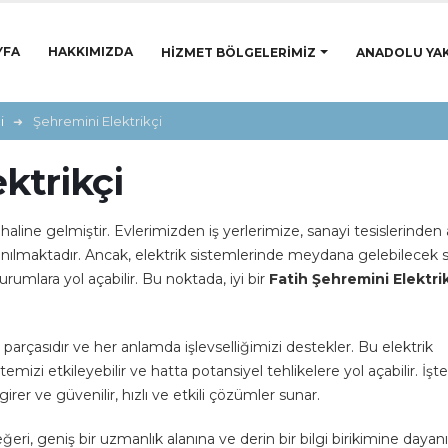
YFA
HAKKIMIZDA
HIZMET BÖLGELERIMIZ
ANADOLU YAK
i
Şehremini Elektrikçi
ktrikçi
line gelmiştir. Evlerimizden iş yerlerimize, sanayi tesislerinden a
lanılmaktadır. Ancak, elektrik sistemlerinde meydana gelebilecek s
urumlara yol açabilir. Bu noktada, iyi bir
Fatih Şehremini Elektri
 parçasıdır ve her anlamda işlevselliğimizi destekler. Bu elektrik
izi etkileyebilir ve hatta potansiyel tehlikelere yol açabilir. İşt
irer ve güvenilir, hızlı ve etkili çözümler sunar.
ğeri, geniş bir uzmanlık alanına ve derin bir bilgi birikimine dayanı