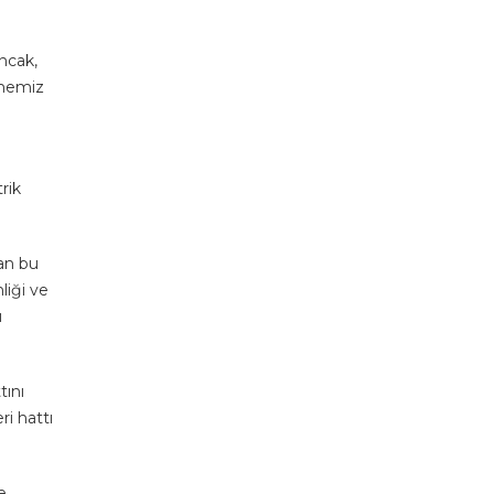
Ancak,
rmemiz
rik
lan bu
liği ve
ı
tını
ri hattı
e,