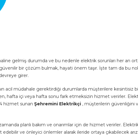
 haline gelmiş durumda ve bu nedenle elektrik sorunları her an or
 ve güvenilir bir çözüm bulmak, hayati önem taşır. İşte tam da bu n
devreye girer.
rının acil müdahale gerektirdiği durumlarda müşterilere kesintisiz bi
afta içi veya hafta sonu fark etmeksizin hizmet verirler. Elekt
/24 hizmet sunan
Şehremini Elektrikçi
, müşterilerin güvenliğini 
zamanda planlı bakım ve onarımlar için de hizmet verirler. Elektri
edebilir ve önleyici önlemler alarak ileride ortaya çıkabilecek arız