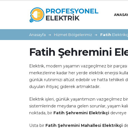
ANASA
Anasayfa
Hizmet Bölgelerimiz
Fatih
Elektrikç
Fatih Şehremini Ele
Elektrik, modern yaşamın vazgeçilmez bir parçası ha
merkezlerine kadar her yerde elektrik enerjisi kul
günlük rutinimizi altüst edebilir ve hatta tehlikeli d
duyulan ihtiyaç giderek artmaktadır.
Elektrik işleri, günlük yaşantımızın vazgeçilmez bir
sistemlerinde meydana gelen sorunlar, yaşam kalitem
noktada, bir
Fatih Şehremini Elektrikçi
devreye g
Usta bir
Fatih Şehremini Mahallesi Elektrikçi
de