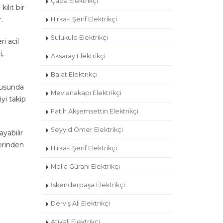
Çapa Elektrikçi
ilit bir
.
Hırka-ı Şerif Elektrikçi
Sulukule Elektrikçi
i acil
i,
Aksaray Elektrikçi
Balat Elektrikçi
nusunda
Mevlanakapı Elektrikçi
iyi takip
Fatih Akşemsettin Elektrikçi
Seyyid Ömer Elektrikçi
ayabilir
lerinden
Hırka-i Şerif Elektrikçi
Molla Gürani Elektrikçi
İskenderpaşa Elektrikçi
Derviş Ali Elektrikçi
Atikali Elektrikçi