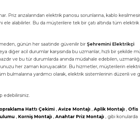
ar. Priz arızalarından elektrik panosu sorunlarına, kablo kesilmes
i ele alabilirler. Bu da müşterilere tek bir çatı altında tüm elektrik
nmeden, günün her saatinde güvenilir bir
Şehremini Elektrikçi
arı veya diğer acil durumlar karşısında bu uzmanlar, hızlı bir şekilde 
nılmazdır ve bu tür durumlarda anında müdahale edebilen, uzmanlığ
unuzu her zaman koruyacaktır. Bu hizmetler, müşterilerin elektrikl
özüm bulmalarına yardımcı olarak, elektrik sistemlerinin düzenli ve 
 edebilirsiniz.
opraklama Hattı Çekimi
,
Avize Montajı
,
Aplik Montajı
,
Ofis
urulumu
,
Korniş Montajı
,
Anahtar Priz Montajı
, gibi konularda