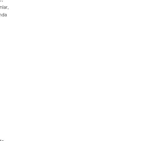
nlar,
unda