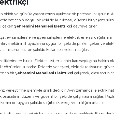
ektrikçi
n biridir ve günlük yaşantımızın ayrılmaz bir parçasını oluşturur. 
lektrik hatlarının doğru bir şekilde kurulması, güvenli bir yaşam sü
ttı çeken
Şehremini Mahallesi Elektrikçi
devreye girer.
kçi
, ev sahiplerine ve işyeri sahiplerine elektrik enerjisi dağıtımını
lar, mekânın ihtiyaçlarına uygun bir şekilde prizleri çeker ve elekt
hazlarını sorunsuz bir şekilde kullanabilmelerini sağlar.
elliklerinden biridir. Elektrik sistemlerinin karmaşıklığına hakim o
r çözümleri sunarlar. Prizlerin yerleşimi, elektrik tesisatının güven
 uzman bir
Şehremini Mahallesi Elektrikçi
çalışmak, olası sorunlar
z yerleştirme işlemiyle sınırlı değildir. Aynı zamanda, elektrik hat
esisatının düzenli ve güvenli bir şekilde çalışmasını sağlar. Prizle
 akımını en uygun şekilde dağıtarak enerji verimliliğini artırırlar.
 tadilat veya yeni bir bina inşası sırasında gerçekleşir. Bu nedenl