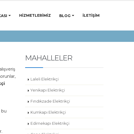
HIZMETLERIMIZ
İLETIŞIM
ASI
BLOG
MAHALLELER
lışveriş
orunlar,
Laleli Elektrikçi
kçi
Yenikapı Elektrikçi
Fındıkzade Elektrikçi
e bu
Kumkapı Elektrikçi
Edirnekapı Elektrikçi
r.