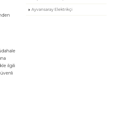
Ayvansaray Elektrikçi
inden
müdahale
ına
e ilgili
güvenli