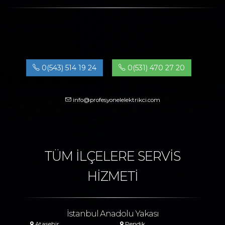
0(543) 514 19 24
0(531) 470 27 20
info@profesyonelelektrikci.com
TÜM İLÇELERE SERVİS
HİZMETİ
İstanbul Anadolu Yakası
Ataşehir
Pendik