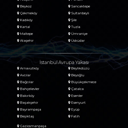
Beykoz
Sancaktepe
Çekmeköy
Sultanbeyli
Kadıköy
Şile
Kartal
Tuzla
Maltepe
Ümraniye
Ataşehir
Üsküdar
İstanbul Avrupa Yakası
Arnavutköy
Beylikdüzü
Avcılar
Beyoğlu
Bağcılar
Büyükçekmece
Bahçelievler
Çatalca
Bakırköy
Esenler
Başakşehir
Esenyurt
Bayrampaşa
Eyüp
Beşiktaş
Fatih
Gaziosmanpaşa