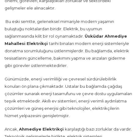
önemi, görevleri, karşılaştıkları zorluklar ve sektördeki
gelişmeler ele alınacaktır.
Bu eski semtte, geleneksel mimariyle modern yaşamın
buluştuğu noktalardan biridir. Elektrik, bu uyumun
sağlanmasında kilit bir rol oynamaktadır.
Üsküdar Ahmediye
Mahallesi Elektrikçi
tarihi binaları modern enerji sistemleriyle
donatma sorumluluğunu üstlenmişlerdir. Bu bağlamda, elektrik
tesisatlarını güncelleme, bakımını yapma ve arızaları giderme
gibi görevler üstlenmektedirler.
Günümüzde, enerji verimliliği ve çevresel sürdürülebilirlik
konuları ön plana çıkmaktadır. Ustalar bu bağlamda çağdaş
çözümler sunarak enerji tasarrufunu ve çevre dostu uygulamaları
teşvik etmektedir. Akıllı ev sistemleri, enerji verimli aydınlatma
çözümleri ve güneş enerjisi gibi teknolojiler, elektrikçilerin
hizmet yelpazesini genişletmiştir.
Ancak,
Ahmediye Elektrikçi
karşılaştığı bazı zorluklar da vardır.
Teknolojik gelişmelerle birlikte, elektrik sistemleri