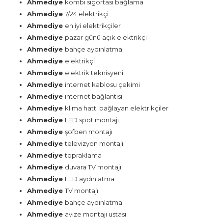
Ahmediye
kombi sigortası bağlama
Ahmediye
7/24 elektrikçi
Ahmediye
en iyi elektrikçiler
Ahmediye
pazar günü açık elektrikçi
Ahmediye
bahçe aydınlatma
Ahmediye
elektrikçi
Ahmediye
elektrik teknisyeni
Ahmediye
internet kablosu çekimi
Ahmediye
internet bağlantısı
Ahmediye
klima hattı bağlayan elektrikçiler
Ahmediye
LED spot montajı
Ahmediye
şofben montajı
Ahmediye
televizyon montajı
Ahmediye
topraklama
Ahmediye
duvara TV montajı
Ahmediye
LED aydınlatma
Ahmediye
TV montajı
Ahmediye
bahçe aydınlatma
Ahmediye
avize montajı ustası