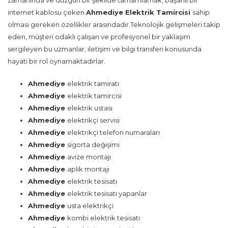
zamanında ve düzgün bir şekilde tamamlamak, başarılı bir
internet kablosu çeken
Ahmediye Elektrik Tamircisi
sahip
olması gereken özellikler arasındadır.Teknolojik gelişmeleri takip
eden, müşteri odaklı çalışan ve profesyonel bir yaklaşım
sergileyen bu uzmanlar, iletişim ve bilgi transferi konusunda
hayati bir rol oynamaktadırlar.
Ahmediye
elektrik tamiratı
Ahmediye
elektrik tamircisi
Ahmediye
elektrik ustası
Ahmediye
elektrikçi servisi
Ahmediye
elektrikçi telefon numaraları
Ahmediye
sigorta değişimi
Ahmediye
avize montajı
Ahmediye
aplik montajı
Ahmediye
elektrik tesisatı
Ahmediye
elektrik tesisatı yapanlar
Ahmediye
usta elektrikçi
Ahmediye
kombi elektrik tesisatı