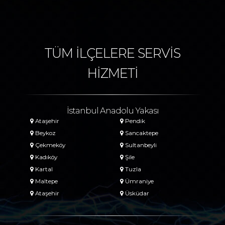
TÜM İLÇELERE SERVİS
HİZMETİ
İstanbul Anadolu Yakası
Ataşehir
Pendik
Beykoz
Sancaktepe
Çekmeköy
Sultanbeyli
Kadıköy
Şile
Kartal
Tuzla
Maltepe
Ümraniye
Ataşehir
Üsküdar