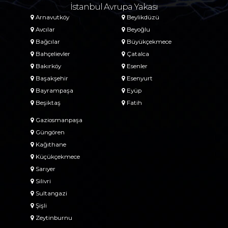
İstanbul Avrupa Yakası
Arnavutköy
Beylikdüzü
Avcılar
Beyoğlu
Bağcılar
Büyükçekmece
Bahçelievler
Çatalca
Bakırköy
Esenler
Başakşehir
Esenyurt
Bayrampaşa
Eyüp
Beşiktaş
Fatih
Gaziosmanpaşa
Güngören
Kağıthane
Küçükçekmece
Sarıyer
Silivri
Sultangazi
Şişli
Zeytinburnu