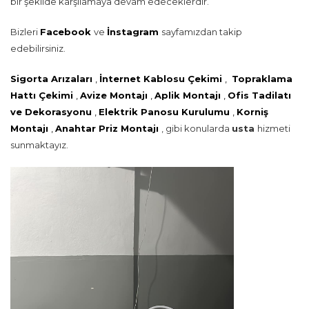
bir şekilde karşılamaya devam edeceklerdir.
Bizleri
Facebook
ve
İnstagram
sayfamızdan takip
edebilirsiniz.
Sigorta Arızaları
,
İnternet Kablosu Çekimi
,
Topraklama
Hattı Çekimi
,
Avize Montajı
,
Aplik Montajı
,
Ofis Tadilatı
ve Dekorasyonu
,
Elektrik Panosu Kurulumu
,
Korniş
Montajı
,
Anahtar Priz Montajı
, gibi konularda
usta
hizmeti
sunmaktayız.