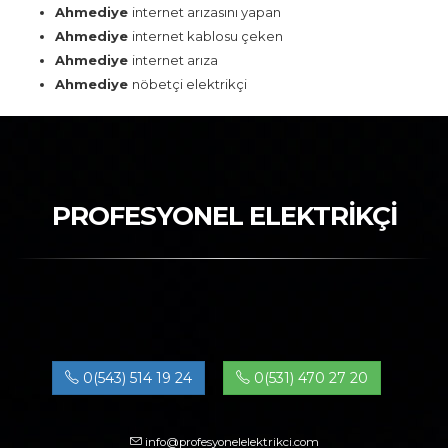
Ahmediye
internet arızasını yapan
Ahmediye
internet kablosu çeken
Ahmediye
internet arıza
Ahmediye
nöbetçi elektrikçi
PROFESYONEL ELEKTRİKÇİ
0(543) 514 19 24
0(531) 470 27 20
info@profesyonelelektrikci.com