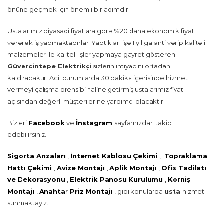
önüne geçmek için önemli bir adımdır.
Ustalarımız piyasadi fiyatlara göre %20 daha ekonomik fiyat
vererek iş yapmaktadırlar. Yaptıkları işe 1 yıl garanti verip kaliteli
malzemeler ile kaliteli işler yapmaya gayret gösteren
Güvercintepe Elektrikçi
sizlerin ihtiyacını ortadan
kaldıracaktır. Acil durumlarda 30 dakika içerisinde hizmet
vermeyi çalışma prensibi haline getirmiş ustalarımız fiyat
açısından değerli müşterilerine yardımcı olacaktır.
Bizleri
Facebook
ve
İnstagram
sayfamızdan takip
edebilirsiniz.
Sigorta Arızaları
,
İnternet Kablosu Çekimi
,
Topraklama
Hattı Çekimi
,
Avize Montajı
,
Aplik Montajı
,
Ofis Tadilatı
ve Dekorasyonu
,
Elektrik Panosu Kurulumu
,
Korniş
Montajı
,
Anahtar Priz Montajı
, gibi konularda
usta
hizmeti
sunmaktayız.