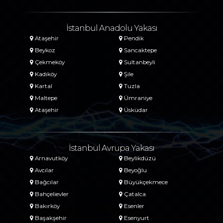
İstanbul Anadolu Yakası
Ataşehir
Pendik
Beykoz
Sancaktepe
Çekmeköy
Sultanbeyli
Kadıköy
Şile
Kartal
Tuzla
Maltepe
Ümraniye
Ataşehir
Üsküdar
İstanbul Avrupa Yakası
Arnavutköy
Beylikdüzü
Avcılar
Beyoğlu
Bağcılar
Büyükçekmece
Bahçelievler
Çatalca
Bakırköy
Esenler
Başakşehir
Esenyurt