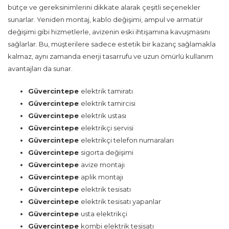
bütçe ve gereksinimlerini dikkate alarak çeşitli seçenekler
sunarlar. Yeniden montaj, kablo değişimi, ampul ve armatür
değişimi gibi hizmetlerle, avizenin eski ihtişamına kavuşmasını
sağlarlar. Bu, müşterilere sadece estetik bir kazanç sağlamakla
kalmaz, aynı zamanda enerji tasarrufu ve uzun ömürlü kullanım
avantajları da sunar.
Güvercintepe
elektrik tamiratı
Güvercintepe
elektrik tamircisi
Güvercintepe
elektrik ustası
Güvercintepe
elektrikçi servisi
Güvercintepe
elektrikçi telefon numaraları
Güvercintepe
sigorta değişimi
Güvercintepe
avize montajı
Güvercintepe
aplik montajı
Güvercintepe
elektrik tesisatı
Güvercintepe
elektrik tesisatı yapanlar
Güvercintepe
usta elektrikçi
Güvercintepe
kombi elektrik tesisatı