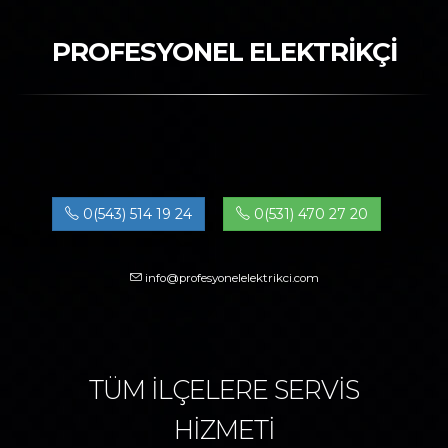
PROFESYONEL ELEKTRİKÇİ
0(543) 514 19 24
0(531) 470 27 20
info@profesyonelelektrikci.com
TÜM İLÇELERE SERVİS
HİZMETİ