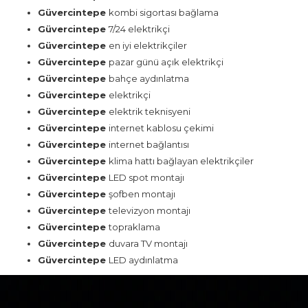
Güvercintepe
kombi sigortası bağlama
Güvercintepe
7/24 elektrikçi
Güvercintepe
en iyi elektrikçiler
Güvercintepe
pazar günü açık elektrikçi
Güvercintepe
bahçe aydınlatma
Güvercintepe
elektrikçi
Güvercintepe
elektrik teknisyeni
Güvercintepe
internet kablosu çekimi
Güvercintepe
internet bağlantısı
Güvercintepe
klima hattı bağlayan elektrikçiler
Güvercintepe
LED spot montajı
Güvercintepe
şofben montajı
Güvercintepe
televizyon montajı
Güvercintepe
topraklama
Güvercintepe
duvara TV montajı
Güvercintepe
LED aydınlatma