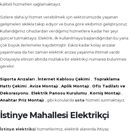
kaliteli hizmetleri sağlamaktayız.
Sizlere daha iyi hizmet verebilmek için sektörümüzde yaşanan
gelişmeleri sıklıkla takip ediyor ve buna göre ekibimizi geliştiriyoruz.
Kullandığımız cihazlardan verdiğimiz hizmetlere kadar her şeyi
güncel tutmaktayız. Elektrik, ilk kullanılmaya başlandığından bu yana
çok büyük ilerlemeler kaydetmiştir. Eskisi kadar kolay arızalar
yaşanmasa da her zaman elektrik arızası yaşanma ihtimali vardır.
Dolayısıyla elinizin altında mutlaka bir elektrikçi numarası bulunması
gerekir.
Sigorta Arızaları
,
İnternet Kablosu Çekimi
,
Topraklama
Hattı Çekimi
,
Avize Montajı
,
Aplik Montajı
,
Ofis Tadilatı ve
Dekorasyonu
,
Elektrik Panosu Kurulumu
,
Korniş Montajı
,
Anahtar Priz Montajı
, gibi konularda
usta
hizmeti sunmaktayız.
İstinye Mahallesi Elektrikçi
İstinye
elektrikçi
hizmetlerimiz, elektrik alanında ihtiyaç