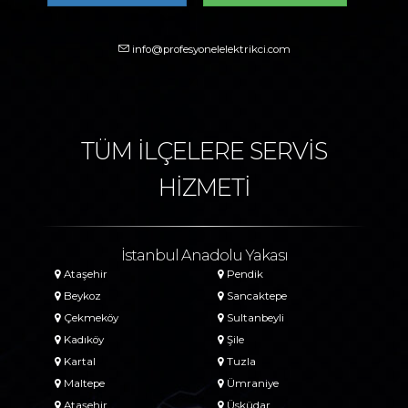
info@profesyonelelektrikci.com
TÜM İLÇELERE SERVİS
HİZMETİ
İstanbul Anadolu Yakası
Ataşehir
Pendik
Beykoz
Sancaktepe
Çekmeköy
Sultanbeyli
Kadıköy
Şile
Kartal
Tuzla
Maltepe
Ümraniye
Ataşehir
Üsküdar