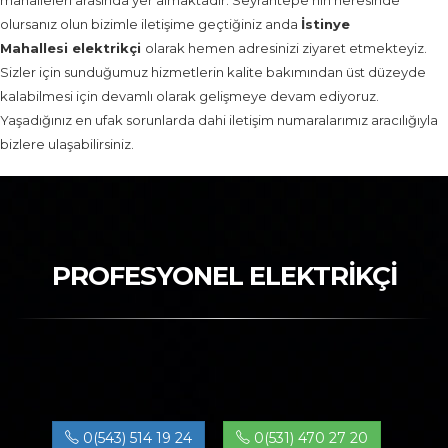
mahalleleri arasında yer almaktadır. Seyrantepe’nin neresinde
olursanız olun bizimle iletişime geçtiğiniz anda
İstinye
Mahallesi elektrikçi
olarak hemen adresinizi ziyaret etmekteyiz.
Sizler için sunduğumuz hizmetlerin kalite bakımından üst düzeyde
kalabilmesi için devamlı olarak gelişmeye devam ediyoruz.
Yaşadığınız en ufak sorunlarda dahi iletişim numaralarımız aracılığıyla
bizlere ulaşabilirsiniz.
PROFESYONEL ELEKTRİKÇİ
0(543) 514 19 24
0(531) 470 27 20