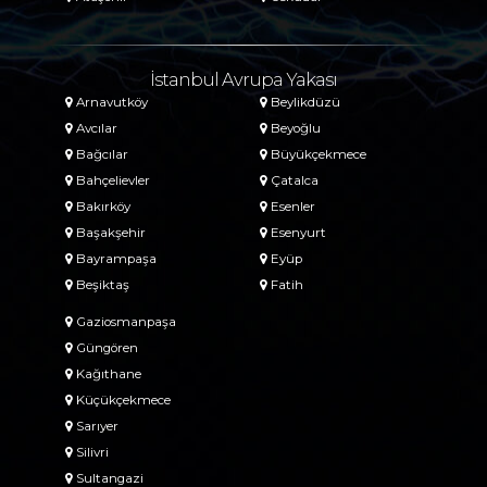
İstanbul Avrupa Yakası
Arnavutköy
Beylikdüzü
Avcılar
Beyoğlu
Bağcılar
Büyükçekmece
Bahçelievler
Çatalca
Bakırköy
Esenler
Başakşehir
Esenyurt
Bayrampaşa
Eyüp
Beşiktaş
Fatih
Gaziosmanpaşa
Güngören
Kağıthane
Küçükçekmece
Sarıyer
Silivri
Sultangazi