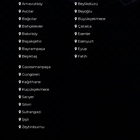
Arnavutköy
Beylikdüzü
Avcılar
Beyoğlu
Bağcılar
Büyükçekmece
Bahçelievler
Çatalca
Bakırköy
Esenler
Başakşehir
Esenyurt
Bayrampaşa
Eyüp
Beşiktaş
Fatih
Gaziosmanpaşa
Güngören
Kağıthane
Küçükçekmece
Sarıyer
Silivri
Sultangazi
Şişli
Zeytinburnu