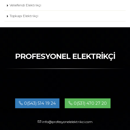
Veliefendi Elektrikçi
Topkapı Elektrikçi
PROFESYONEL ELEKTRİKÇİ
0(543) 514 19 24
0(531) 470 27 20
info@profesyonelelektrikci.com