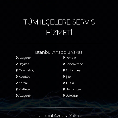
TÜM İLÇELERE SERVİS
HİZMETİ
İstanbul Anadolu Yakası
Ataşehir
Pendik
Beykoz
Sancaktepe
Çekmeköy
Sultanbeyli
Kadıköy
Şile
Kartal
Tuzla
Maltepe
Ümraniye
Ataşehir
Üsküdar
İstanbul Avrupa Yakası