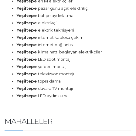
Yeşiltepe
en iyi elektrikçiler
Yeşiltepe
pazar günü açık elektrikçi
Yeşiltepe
bahçe aydınlatma
Yeşiltepe
elektrikçi
Yeşiltepe
elektrik teknisyeni
Yeşiltepe
internet kablosu çekimi
Yeşiltepe
internet bağlantısı
Yeşiltepe
klima hattı bağlayan elektrikçiler
Yeşiltepe
LED spot montajı
Yeşiltepe
şofben montajı
Yeşiltepe
televizyon montajı
Yeşiltepe
topraklama
Yeşiltepe
duvara TV montajı
Yeşiltepe
LED aydınlatma
MAHALLELER