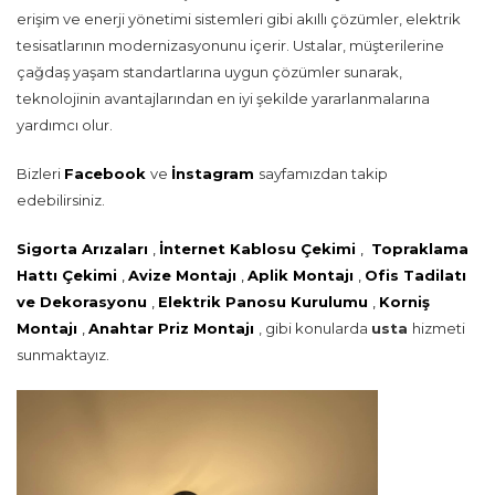
erişim ve enerji yönetimi sistemleri gibi akıllı çözümler, elektrik
tesisatlarının modernizasyonunu içerir. Ustalar, müşterilerine
çağdaş yaşam standartlarına uygun çözümler sunarak,
teknolojinin avantajlarından en iyi şekilde yararlanmalarına
yardımcı olur.
Bizleri
Facebook
ve
İnstagram
sayfamızdan takip
edebilirsiniz.
Sigorta Arızaları
,
İnternet Kablosu Çekimi
,
Topraklama
Hattı Çekimi
,
Avize Montajı
,
Aplik Montajı
,
Ofis Tadilatı
ve Dekorasyonu
,
Elektrik Panosu Kurulumu
,
Korniş
Montajı
,
Anahtar Priz Montajı
, gibi konularda
usta
hizmeti
sunmaktayız.