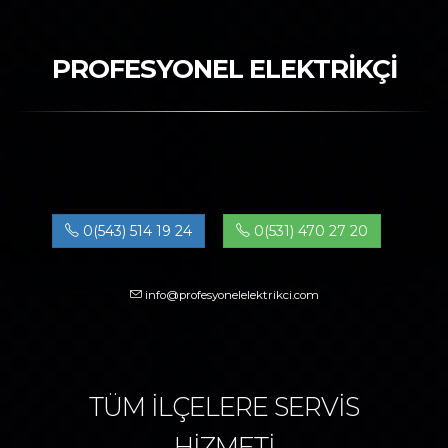
PROFESYONEL ELEKTRİKÇİ
0(543) 514 19 24
0(531) 470 27 20
info@profesyonelelektrikci.com
TÜM İLÇELERE SERVİS
HİZMETİ