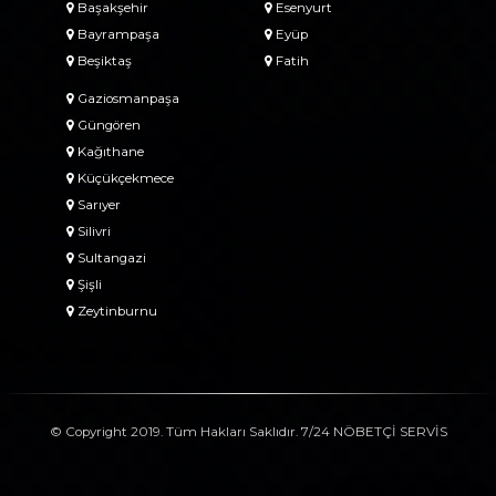
Başakşehir
Esenyurt
Bayrampaşa
Eyüp
Beşiktaş
Fatih
Gaziosmanpaşa
Güngören
Kağıthane
Küçükçekmece
Sarıyer
Silivri
Sultangazi
Şişli
Zeytinburnu
© Copyright 2019. Tüm Hakları Saklıdır. 7/24 NÖBETÇİ SERVİS