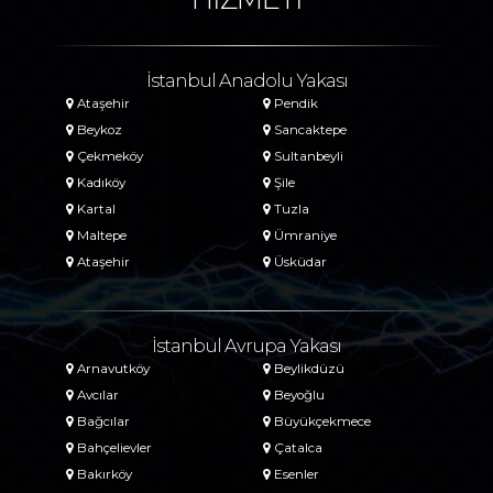
İstanbul Anadolu Yakası
Ataşehir
Pendik
Beykoz
Sancaktepe
Çekmeköy
Sultanbeyli
Kadıköy
Şile
Kartal
Tuzla
Maltepe
Ümraniye
Ataşehir
Üsküdar
İstanbul Avrupa Yakası
Arnavutköy
Beylikdüzü
Avcılar
Beyoğlu
Bağcılar
Büyükçekmece
Bahçelievler
Çatalca
Bakırköy
Esenler