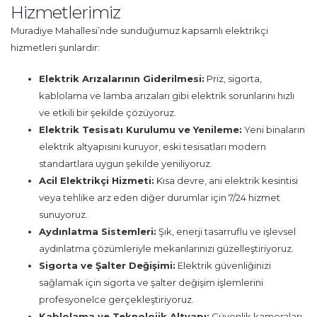
Hizmetlerimiz
Muradiye Mahallesi’nde sunduğumuz kapsamlı elektrikçi
hizmetleri şunlardır:
Elektrik Arızalarının Giderilmesi:
Priz, sigorta,
kablolama ve lamba arızaları gibi elektrik sorunlarını hızlı
ve etkili bir şekilde çözüyoruz.
Elektrik Tesisatı Kurulumu ve Yenileme:
Yeni binaların
elektrik altyapısını kuruyor, eski tesisatları modern
standartlara uygun şekilde yeniliyoruz.
Acil Elektrikçi Hizmeti:
Kısa devre, ani elektrik kesintisi
veya tehlike arz eden diğer durumlar için 7/24 hizmet
sunuyoruz.
Aydınlatma Sistemleri:
Şık, enerji tasarruflu ve işlevsel
aydınlatma çözümleriyle mekanlarınızı güzelleştiriyoruz.
Sigorta ve Şalter Değişimi:
Elektrik güvenliğinizi
sağlamak için sigorta ve şalter değişim işlemlerini
profesyonelce gerçekleştiriyoruz.
Kablolama ve Teknolojik Altyapı:
Güvenlik kameraları,