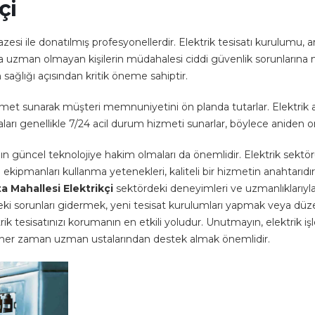
çi
esi ile donatılmış profesyonellerdir. Elektrik tesisatı kurulumu, a
uda uzman olmayan kişilerin müdahalesi ciddi güvenlik sorunlarına n
 sağlığı açısından kritik öneme sahiptir.
hizmet sunarak müşteri memnuniyetini ön planda tutarlar. Elektrik 
ları genellikle 7/24 acil durum hizmeti sunarlar, böylece aniden ort
nın güncel teknolojiye hakim olmaları da önemlidir. Elektrik sektör
kipmanları kullanma yetenekleri, kaliteli bir hizmetin anahtarıdır.
a Mahallesi Elektrikçi
sektördeki deneyimleri ve uzmanlıklarıyla, e
zdeki sorunları gidermek, yeni tesisat kurulumları yapmak veya düz
rik tesisatınızı korumanın en etkili yoludur. Unutmayın, elektrik 
nle her zaman uzman ustalarından destek almak önemlidir.