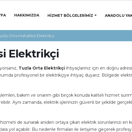
YFA
HAKKIMIZDA
HIZMET BÖLGELERIMIZ
ANADOLU YAK
uzla Orta Mahallesi Elektrikçi
i Elektrikçi
ıyorsanız,
Tuzla Orta Elektrikçi
ihtiyaçlarınız için en doğru adresi
rumda profesyonel bir elektrikçiye ihtiyaç duyarız. Bölgede elektr
m işlemleri, bakım ve onarım gibi birçok konuda kaliteli hizmet sunma
irebilir. Aynı zamanda, elektrik işlerinizin güvenli bir şekilde gerçek
izmeti de sunarak aniden ortaya çıkan elektrik sorunlarınızı en kı
ra yol açabilir. Bu nedenle firmaları ile iletişime geçerek profesyon