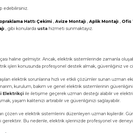
 edebilirsiniz.
opraklama Hattı Çekimi
,
Avize Montajı
,
Aplik Montajı
,
Ofis
ajı
, gibi konularda
usta
hizmeti sunmaktayız.
sı haline gelmiştir. Ancak, elektrik sistemlerinde zamanla oluşabil
ik işleri konusunda profesyonel destek almak, güvenliğiniz ve cihazl
laşılan elektrik sorunlarına hızlı ve etkili çözümler sunan uzman eki
iti, onarım, kurulum, bakım ve genel elektrik sistemlerinin güvenliğ
 Elektrikçi
ile iletişime geçerek uzman desteği alabilir ve elektri
ışmak, yaşam kalitenizi artırabilir ve güvenliğinizi sağlayabilir.
runları çözen ve elektrik sistemlerini düzenleyen uzman kişilerdir. 
i gerektirir. Bu nedenle, elektrik işlerinizde profesyonel ve deneyi