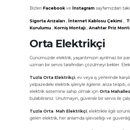
Bizleri
Facebook
ve
İnstagram
sayfamızdan takip
Sigorta Arızaları
,
İnternet Kablosu Çekimi
,
T
Kurulumu
,
Korniş Montajı
,
Anahtar Priz Mont
Orta Elektrikçi
Günümüzde elektrik, yaşantımızın ayrılmaz bir parça
uzman bir servis tarafından çözülmeyi bekler. Elektr
Tuzla Orta Elektrikçi
, ev veya iş yerlerinde karşı
yelpazedeki elektrik işleriyle ilgilenir; arıza tesp
elektrik sistemine sahip olmak için
Orta Mahallesi
bulabilirsiniz. Unutmayın, güvenilir bir servis ile çal
Tuzla Orta Mah Elektrikçi
, elektrikle ilgili so
gelen elektrik, her anlamda işlevselliği ve güvenliğ