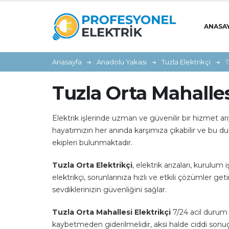
ANASA
Anasayfa
Anadolu Yakası
Tuzla Elektrikçi
T
Tuzla Orta Mahalles
Elektrik işlerinde uzman ve güvenilir bir hizmet ar
hayatımızın her anında karşımıza çıkabilir ve bu du
ekipleri bulunmaktadır.
Tuzla Orta Elektrikçi
, elektrik arızaları, kurulu
elektrikçi, sorunlarınıza hızlı ve etkili çözümler get
sevdiklerinizin güvenliğini sağlar.
Tuzla Orta Mahallesi Elektrikçi
7/24 acil durum h
kaybetmeden giderilmelidir, aksi halde ciddi sonuçla