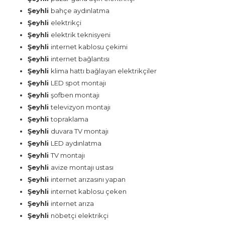
Şeyhli
bahçe aydınlatma
Şeyhli
elektrikçi
Şeyhli
elektrik teknisyeni
Şeyhli
internet kablosu çekimi
Şeyhli
internet bağlantısı
Şeyhli
klima hattı bağlayan elektrikçiler
Şeyhli
LED spot montajı
Şeyhli
şofben montajı
Şeyhli
televizyon montajı
Şeyhli
topraklama
Şeyhli
duvara TV montajı
Şeyhli
LED aydınlatma
Şeyhli
TV montajı
Şeyhli
avize montajı ustası
Şeyhli
internet arızasını yapan
Şeyhli
internet kablosu çeken
Şeyhli
internet arıza
Şeyhli
nöbetçi elektrikçi