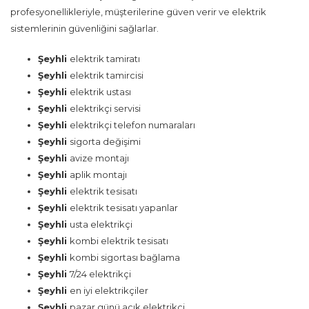
profesyonellikleriyle, müşterilerine güven verir ve elektrik
sistemlerinin güvenliğini sağlarlar.
Şeyhli
elektrik tamiratı
Şeyhli
elektrik tamircisi
Şeyhli
elektrik ustası
Şeyhli
elektrikçi servisi
Şeyhli
elektrikçi telefon numaraları
Şeyhli
sigorta değişimi
Şeyhli
avize montajı
Şeyhli
aplik montajı
Şeyhli
elektrik tesisatı
Şeyhli
elektrik tesisatı yapanlar
Şeyhli
usta elektrikçi
Şeyhli
kombi elektrik tesisatı
Şeyhli
kombi sigortası bağlama
Şeyhli
7/24 elektrikçi
Şeyhli
en iyi elektrikçiler
Şeyhli
pazar günü açık elektrikçi