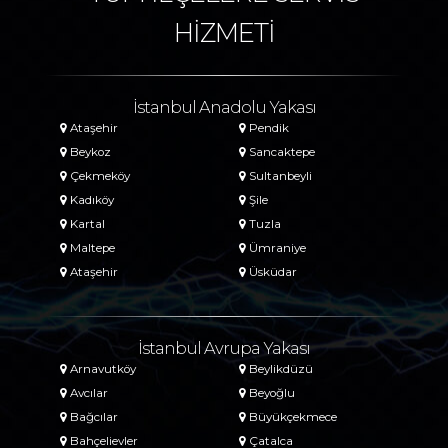
HİZMETİ
İstanbul Anadolu Yakası
Ataşehir
Pendik
Beykoz
Sancaktepe
Çekmeköy
Sultanbeyli
Kadıköy
Şile
Kartal
Tuzla
Maltepe
Ümraniye
Ataşehir
Üsküdar
İstanbul Avrupa Yakası
Arnavutköy
Beylikdüzü
Avcılar
Beyoğlu
Bağcılar
Büyükçekmece
Bahçelievler
Çatalca