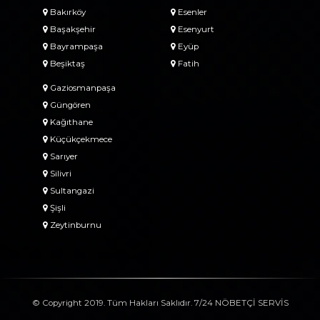
Bakırköy
Esenler
Başakşehir
Esenyurt
Bayrampaşa
Eyüp
Beşiktaş
Fatih
Gaziosmanpaşa
Güngören
Kağıthane
Küçükçekmece
Sarıyer
Silivri
Sultangazi
Şişli
Zeytinburnu
© Copyright 2019. Tüm Hakları Saklıdır. 7/24 NÖBETÇİ SERVİS