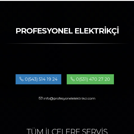
PROFESYONEL ELEKTRİKÇİ
0(543) 514 19 24
0(531) 470 27 20
info@profesyonelelektrikci.com
TÜM İLÇELERE SERVİS