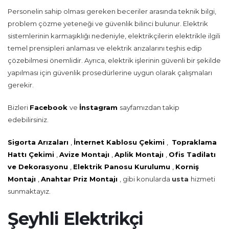
Personelin sahip olması gereken beceriler arasında teknik bilgi,
problem çözme yeteneği ve güvenlik bilinci bulunur. Elektrik
sistemlerinin karmaşıklığı nedeniyle, elektrikçilerin elektrikle ilgili
temel prensipleri anlaması ve elektrik arızalarını teşhis edip
çözebilmesi önemlidir. Ayrıca, elektrik işlerinin güvenli bir şekilde
yapılması için güvenlik prosedürlerine uygun olarak çalışmaları
gerekir.
Bizleri
Facebook
ve
İnstagram
sayfamızdan takip
edebilirsiniz.
Sigorta Arızaları
,
İnternet Kablosu Çekimi
,
Topraklama
Hattı Çekimi
,
Avize Montajı
,
Aplik Montajı
,
Ofis Tadilatı
ve Dekorasyonu
,
Elektrik Panosu Kurulumu
,
Korniş
Montajı
,
Anahtar Priz Montajı
, gibi konularda
usta
hizmeti
sunmaktayız.
Şeyhli Elektrikçi