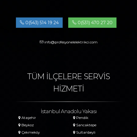
0(543) 514 19 24
0(531) 470 27 20
info@profesyonelelektrikci.com
TÜM İLÇELERE SERVİS
HİZMETİ
İstanbul Anadolu Yakası
Ataşehir
Pendik
Beykoz
Sancaktepe
Çekmeköy
Sultanbeyli