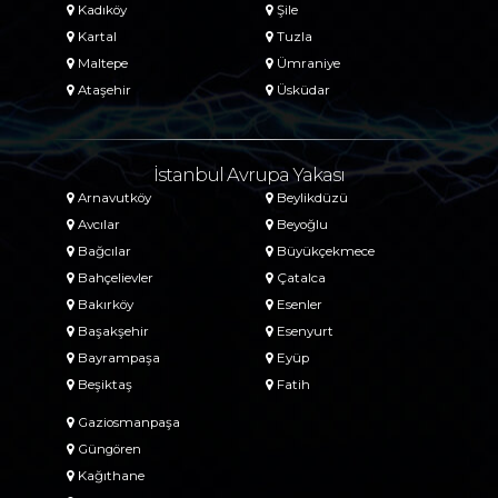
Kadıköy
Şile
Kartal
Tuzla
Maltepe
Ümraniye
Ataşehir
Üsküdar
İstanbul Avrupa Yakası
Arnavutköy
Beylikdüzü
Avcılar
Beyoğlu
Bağcılar
Büyükçekmece
Bahçelievler
Çatalca
Bakırköy
Esenler
Başakşehir
Esenyurt
Bayrampaşa
Eyüp
Beşiktaş
Fatih
Gaziosmanpaşa
Güngören
Kağıthane