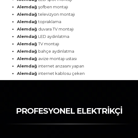
Alemdağ
şofben montajı
Alemdağ
televizyon montajı
Alemdağ
topraklama
Alemdağ
duvara TV montajı
Alemdağ
LED aydınlatma
Alemdağ
TV montajı
Alemdağ
bahçe aydınlatma
Alemdağ
avize montajı ustası
Alemdağ
internet arızasını yapan
Alemdağ
internet kablosu çeken
PROFESYONEL ELEKTRİKÇİ