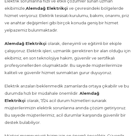
Elektrik sorunlarına hızlı ve etkili çözümler sunan uzman
ekibimizle,
Alemdağ Elektrikçi
ve çevresindeki bölgelerde
hizmet veriyoruz. Elektrik tesisatı kurulumu, bakımı, onarımı, priz
ve anahtar değişimleri gibi birçok konuda geniş bir hizmet
yelpazemiz bulunmaktadır.
Alemdağ Elektrikçi
olarak, deneyimli ve eğitimli bir ekiple
çalışıyoruz. Elektrik işleri, uzmanlık gerektiren bir alan olduğu için
ekibimiz, en son teknolojiye hakim, güvenilir ve sertifikalı
profesyonellerden oluşmaktadır. Bu sayede müşterilerimize
kaliteli ve güvenilir hizmet sunmaktan gurur duyuyoruz.
Elektrik arızaları beklenmedik zamanlarda ortaya çıkabilir ve bu
durumda hızlı bir müdahale önemlidir.
Alemdağ
Elektrikçi
olarak, 7/24 acil durum hizmetleri sunarak
müşterilerimizin elektrik sorunlarına anında çözüm getiriyoruz.
Bu sayede müşterilerimiz, acil durumlar karşısında güvenilir bir
destek bulabiliyor.
Müşteri memnuniyeti bizim için en önemli önceliktir. Güvenilir