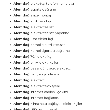
Alemdağ
elektrikçi telefon numaraları
Alemdağ
sigorta değişimi
Alemdağ
avize montajı
Alemdağ
aplik montajı
Alemdağ
elektrik tesisatı
Alemdağ
elektrik tesisatı yapanlar
Alemdağ
usta elektrikçi
Alemdağ
kombi elektrik tesisatı
Alemdağ
kombi sigortası bağlama
Alemdağ
7/24 elektrikçi
Alemdağ
en iyi elektrikçiler
Alemdağ
pazar günü açık elektrikçi
Alemdağ
bahçe aydınlatma
Alemdağ
elektrikçi
Alemdağ
elektrik teknisyeni
Alemdağ
internet kablosu çekimi
Alemdağ
internet bağlantısı
Alemdağ
klima hattı bağlayan elektrikçiler
Alemdağ
LED spot montajı