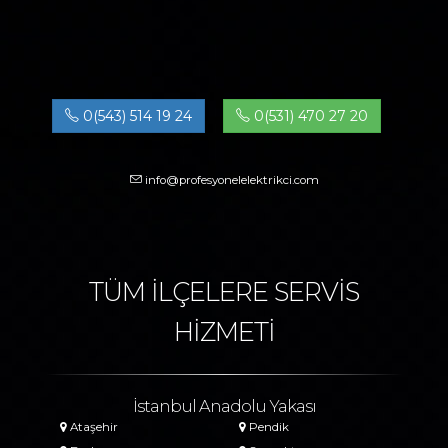
0(543) 514 19 24
0(531) 470 27 20
info@profesyonelelektrikci.com
TÜM İLÇELERE SERVİS
HİZMETİ
İstanbul Anadolu Yakası
Ataşehir
Pendik