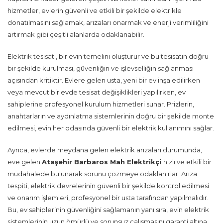
hizmetler, evlerin güvenli ve etkili bir şekilde elektrikle
donatılmasını sağlamak, arızaları onarmak ve enerji verimliliğini
artırmak gibi çeşitli alanlarda odaklanabilir.
Elektrik tesisatı, bir evin temelini oluşturur ve bu tesisatın doğru
bir şekilde kurulması, güvenliğin ve işlevselliğin sağlanması
açısından kritiktir. Evlere gelen usta, yeni bir ev inşa edilirken
veya mevcut bir evde tesisat değişiklikleri yapılırken, ev
sahiplerine profesyonel kurulum hizmetleri sunar. Prizlerin,
anahtarların ve aydınlatma sistemlerinin doğru bir şekilde monte
edilmesi, evin her odasında güvenli bir elektrik kullanımını sağlar.
Ayrıca, evlerde meydana gelen elektrik arızaları durumunda,
eve gelen
Ataşehir Barbaros Mah Elektrikçi
hızlı ve etkili bir
müdahalede bulunarak sorunu çözmeye odaklanırlar. Arıza
tespiti, elektrik devrelerinin güvenli bir şekilde kontrol edilmesi
ve onarım işlemleri, profesyonel bir usta tarafından yapılmalıdır.
Bu, ev sahiplerinin güvenliğini sağlamanın yanı sıra, evin elektrik
sistemlerinin uzun ömürlü ve sorunsuz çalışmasını garanti altına