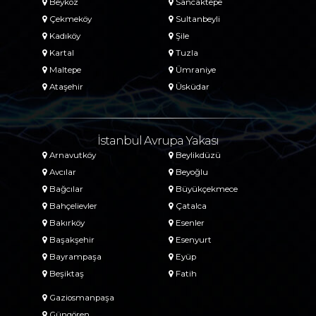
Beykoz
Sancaktepe
Çekmeköy
Sultanbeyli
Kadıköy
Şile
Kartal
Tuzla
Maltepe
Ümraniye
Ataşehir
Üsküdar
İstanbul Avrupa Yakası
Arnavutköy
Beylikdüzü
Avcılar
Beyoğlu
Bağcılar
Büyükçekmece
Bahçelievler
Çatalca
Bakırköy
Esenler
Başakşehir
Esenyurt
Bayrampaşa
Eyüp
Beşiktaş
Fatih
Gaziosmanpaşa
Güngören