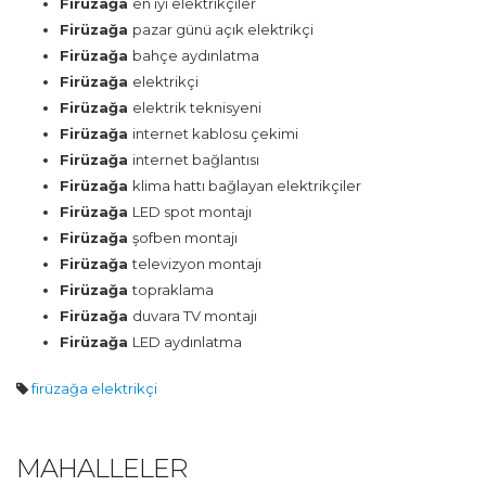
Firüzağa
en iyi elektrikçiler
Firüzağa
pazar günü açık elektrikçi
Firüzağa
bahçe aydınlatma
Firüzağa
elektrikçi
Firüzağa
elektrik teknisyeni
Firüzağa
internet kablosu çekimi
Firüzağa
internet bağlantısı
Firüzağa
klima hattı bağlayan elektrikçiler
Firüzağa
LED spot montajı
Firüzağa
şofben montajı
Firüzağa
televizyon montajı
Firüzağa
topraklama
Firüzağa
duvara TV montajı
Firüzağa
LED aydınlatma
firüzağa elektrikçi
MAHALLELER