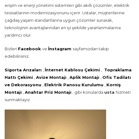
erişim ve enerji yönetimi sistemleri gibi akıllı çözümler, elektrik
tesisatlarının modernizasyonunu içerir. Ustalar, müşterilerine
çağdaş yaşam standartlarına uygun çözümler sunarak,
teknolojinin avantajlarından en iyi şekilde yararlanmalarına
yardımcı olur.
Bizleri
Facebook
ve
İnstagram
sayfamızdan takip
edebilirsiniz.
Sigorta Arızaları
,
İnternet Kablosu Çekimi
,
Topraklama
Hattı Çekimi
,
Avize Montajı
,
Aplik Montajı
,
Ofis Tadilatı
ve Dekorasyonu
,
Elektrik Panosu Kurulumu
,
Korniş
Montajı
,
Anahtar Priz Montajı
, gibi konularda
usta
hizmeti
sunmaktayız.