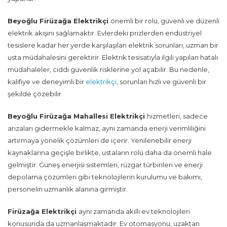
Beyoğlu Firüzağa Elektrikçi
önemli bir rolü, güvenli ve düzenli
elektrik akışını sağlamaktır. Evlerdeki prizlerden endüstriyel
tesislere kadar her yerde karşılaşılan elektrik sorunları, uzman bir
usta müdahalesini gerektirir. Elektrik tesisatıyla ilgili yapılan hatalı
müdahaleler, ciddi güvenlik risklerine yol açabilir. Bu nedenle,
kalifiye ve deneyimli bir
elektrikçi
, sorunları hızlı ve güvenli bir
şekilde çözebilir.
Beyoğlu Firüzağa Mahallesi Elektrikçi
hizmetleri, sadece
arızaları gidermekle kalmaz, aynı zamanda enerji verimliliğini
artırmaya yönelik çözümleri de içerir. Yenilenebilir enerji
kaynaklarına geçişle birlikte, ustaların rolü daha da önemli hale
gelmiştir. Güneş enerjisi sistemleri, rüzgar türbinleri ve enerji
depolama çözümleri gibi teknolojilerin kurulumu ve bakımı,
personelin uzmanlık alanına girmiştir.
Firüzağa Elektrikçi
aynı zamanda akıllı ev teknolojileri
konusunda da uzmanlaşmaktadır. Ev otomasyonu, uzaktan