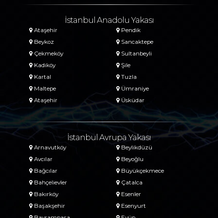
İstanbul Anadolu Yakası
Ataşehir
Pendik
Beykoz
Sancaktepe
Çekmeköy
Sultanbeyli
Kadıköy
Şile
Kartal
Tuzla
Maltepe
Ümraniye
Ataşehir
Üsküdar
İstanbul Avrupa Yakası
Arnavutköy
Beylikdüzü
Avcılar
Beyoğlu
Bağcılar
Büyükçekmece
Bahçelievler
Çatalca
Bakırköy
Esenler
Başakşehir
Esenyurt
Bayrampaşa
Eyüp