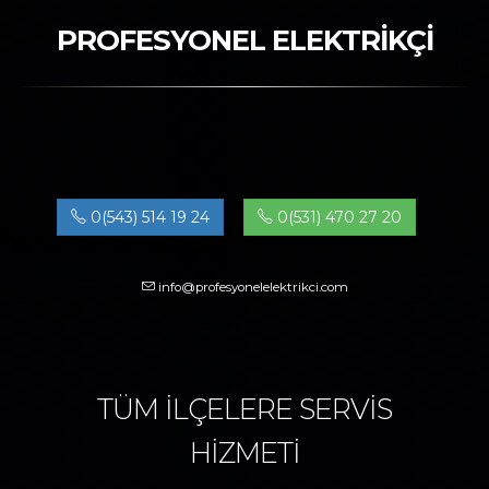
PROFESYONEL ELEKTRİKÇİ
0(543) 514 19 24
0(531) 470 27 20
info@profesyonelelektrikci.com
TÜM İLÇELERE SERVİS
HİZMETİ