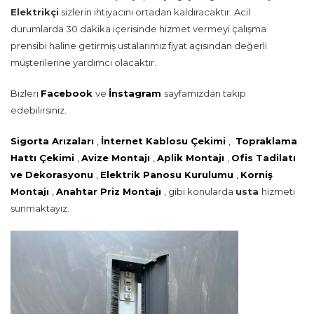
Elektrikçi
sizlerin ihtiyacını ortadan kaldıracaktır. Acil
durumlarda 30 dakika içerisinde hizmet vermeyi çalışma
prensibi haline getirmiş ustalarımız fiyat açısından değerli
müşterilerine yardımcı olacaktır.
Bizleri
Facebook
ve
İnstagram
sayfamızdan takip
edebilirsiniz.
Sigorta Arızaları
,
İnternet Kablosu Çekimi
,
Topraklama
Hattı Çekimi
,
Avize Montajı
,
Aplik Montajı
,
Ofis Tadilatı
ve Dekorasyonu
,
Elektrik Panosu Kurulumu
,
Korniş
Montajı
,
Anahtar Priz Montajı
, gibi konularda
usta
hizmeti
sunmaktayız.