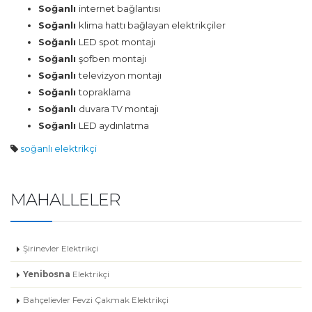
Soğanlı
internet bağlantısı
Soğanlı
klima hattı bağlayan elektrikçiler
Soğanlı
LED spot montajı
Soğanlı
şofben montajı
Soğanlı
televizyon montajı
Soğanlı
topraklama
Soğanlı
duvara TV montajı
Soğanlı
LED aydınlatma
soğanlı elektrikçi
MAHALLELER
Şirinevler Elektrikçi
Yenibosna
Elektrikçi
Bahçelievler Fevzi Çakmak Elektrikçi