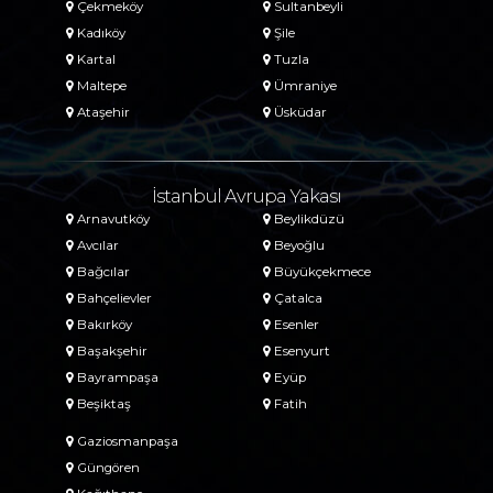
Çekmeköy
Sultanbeyli
Kadıköy
Şile
Kartal
Tuzla
Maltepe
Ümraniye
Ataşehir
Üsküdar
İstanbul Avrupa Yakası
Arnavutköy
Beylikdüzü
Avcılar
Beyoğlu
Bağcılar
Büyükçekmece
Bahçelievler
Çatalca
Bakırköy
Esenler
Başakşehir
Esenyurt
Bayrampaşa
Eyüp
Beşiktaş
Fatih
Gaziosmanpaşa
Güngören