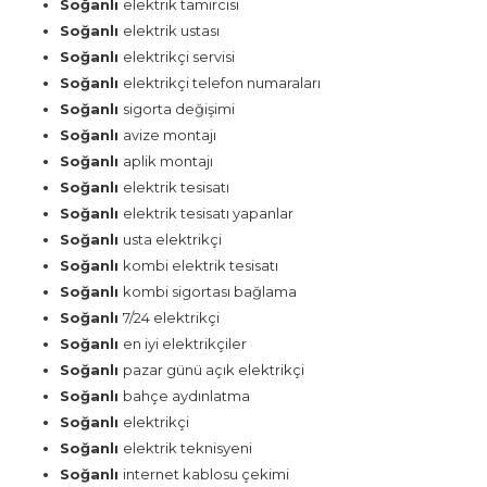
Soğanlı
elektrik tamircisi
Soğanlı
elektrik ustası
Soğanlı
elektrikçi servisi
Soğanlı
elektrikçi telefon numaraları
Soğanlı
sigorta değişimi
Soğanlı
avize montajı
Soğanlı
aplik montajı
Soğanlı
elektrik tesisatı
Soğanlı
elektrik tesisatı yapanlar
Soğanlı
usta elektrikçi
Soğanlı
kombi elektrik tesisatı
Soğanlı
kombi sigortası bağlama
Soğanlı
7/24 elektrikçi
Soğanlı
en iyi elektrikçiler
Soğanlı
pazar günü açık elektrikçi
Soğanlı
bahçe aydınlatma
Soğanlı
elektrikçi
Soğanlı
elektrik teknisyeni
Soğanlı
internet kablosu çekimi