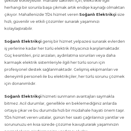
şekilde etkileyebilir. Mahalle sakinleri için, elektrikle ilgili
herhangi bir sorunla başa çıkmak artık endişe kaynağı olmaktan
çıkıyor. Mahallenizde 7/24 hizmet veren
Soğanlı Elektrikçi
size
hızlı, güvenilir ve etkili çözümler sunarak yaşamınızı
kolaylaştırabilir.
Soğanlı Elektrikçi
geniş bir hizmet yelpazesi sunarak evlerden
iş yerlerine kadar her türlü elektrik ihtiyacınızı karşılamaktadır.
Güç kesintileri, priz arızaları, aydınlatma sorunları veya daha
karmaşık elektrik sistemleriyle ilgili her türlü sorun için
profesyonel destek sağlanmaktadır. Gelişmiş ekipmanları ve
deneyimli personeli ile bu elektrikçiler, her türlü sorunu çözmek
için donanımlıdır.
Soğanlı Elektrikçi
hizmeti sunmanın avantajları saymakla
bitmez. Acil durumlar, genellikle en beklemediğiniz anlarda
ortaya çıkar ve bu durumda hızlı bir müdahale hayati önem taşır.
7/24 hizmet veren ustalar, günün her saati çağrılarınızı yanıtlar ve
sorununuzu en kısa sürede çözüme kavuşturarak yaşamınızın