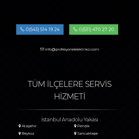
0(543) 514 19 24
0(531) 470 27 20
info@profesyonelelektrikci.com
TÜM İLÇELERE SERVİS
HİZMETİ
İstanbul Anadolu Yakası
Ataşehir
Pendik
Beykoz
Sancaktepe