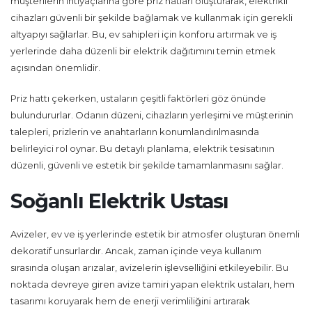
müşterilerin ihtiyaçlarına göre priz hatları oluşturarak, elektrikli
cihazları güvenli bir şekilde bağlamak ve kullanmak için gerekli
altyapıyı sağlarlar. Bu, ev sahipleri için konforu artırmak ve iş
yerlerinde daha düzenli bir elektrik dağıtımını temin etmek
açısından önemlidir.
Priz hattı çekerken, ustaların çeşitli faktörleri göz önünde
bulundururlar. Odanın düzeni, cihazların yerleşimi ve müşterinin
talepleri, prizlerin ve anahtarların konumlandırılmasında
belirleyici rol oynar. Bu detaylı planlama, elektrik tesisatının
düzenli, güvenli ve estetik bir şekilde tamamlanmasını sağlar.
Soğanlı Elektrik Ustası
Avizeler, ev ve iş yerlerinde estetik bir atmosfer oluşturan önemli
dekoratif unsurlardır. Ancak, zaman içinde veya kullanım
sırasında oluşan arızalar, avizelerin işlevselliğini etkileyebilir. Bu
noktada devreye giren avize tamiri yapan elektrik ustaları, hem
tasarımı koruyarak hem de enerji verimliliğini artırarak