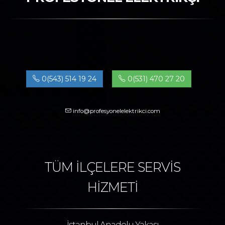
0(543) 514 19 24
0(531) 470 27 20
info@profesyonelelektrikci.com
TÜM İLÇELERE SERVİS
HİZMETİ
İstanbul Anadolu Yakası