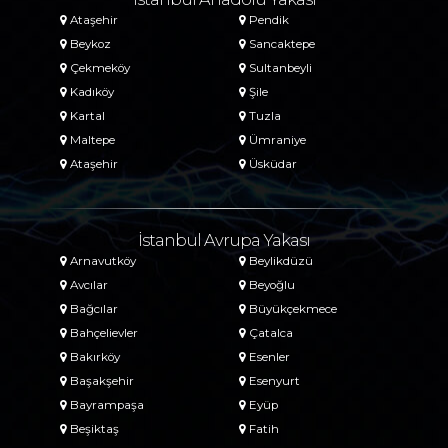
Ataşehir
Pendik
Beykoz
Sancaktepe
Çekmeköy
Sultanbeyli
Kadıköy
Şile
Kartal
Tuzla
Maltepe
Ümraniye
Ataşehir
Üsküdar
İstanbul Avrupa Yakası
Arnavutköy
Beylikdüzü
Avcılar
Beyoğlu
Bağcılar
Büyükçekmece
Bahçelievler
Çatalca
Bakırköy
Esenler
Başakşehir
Esenyurt
Bayrampaşa
Eyüp
Beşiktaş
Fatih