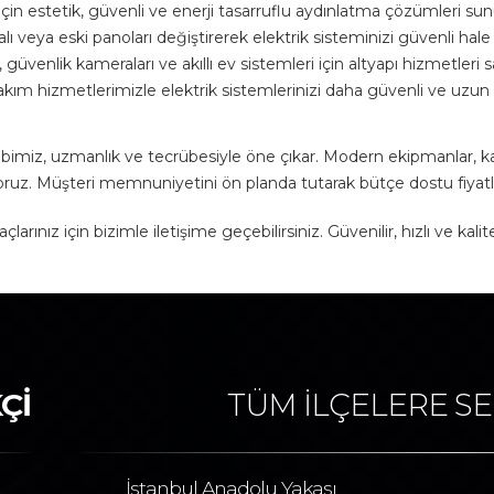
için estetik, güvenli ve enerji tasarruflu aydınlatma çözümleri su
alı veya eski panoları değiştirerek elektrik sisteminizi güvenli hale
 güvenlik kameraları ve akıllı ev sistemleri için altyapı hizmetleri s
kım hizmetlerimizle elektrik sistemlerinizi daha güvenli ve uzun 
imiz, uzmanlık ve tecrübesiyle öne çıkar. Modern ekipmanlar, kali
oruz. Müşteri memnuniyetini ön planda tutarak bütçe dostu fiyatl
larınız için bizimle iletişime geçebilirsiniz. Güvenilir, hızlı ve kal
Çİ
TÜM İLÇELERE SE
İstanbul Anadolu Yakası