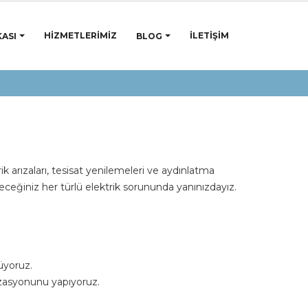
HIZMETLERIMIZ
İLETIŞIM
ASI
BLOG
k arızaları, tesisat yenilemeleri ve aydınlatma
leceğiniz her türlü elektrik sorununda yanınızdayız.
züyoruz.
nizasyonunu yapıyoruz.