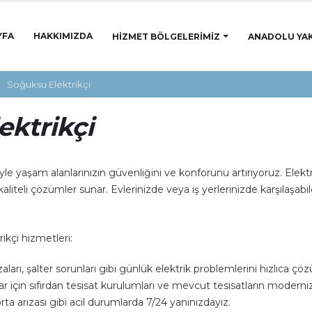
YFA
HAKKIMIZDA
HIZMET BÖLGELERIMIZ
ANADOLU YAK
Soğuksu Elektrikçi
ktrikçi
 yaşam alanlarınızın güvenliğini ve konforunu artırıyoruz. Elektri
aliteli çözümler sunar. Evlerinizde veya iş yerlerinizde karşılaşabi
kçi hizmetleri:
zaları, şalter sorunları gibi günlük elektrik problemlerini hızlıca çö
ar için sıfırdan tesisat kurulumları ve mevcut tesisatların moder
orta arızası gibi acil durumlarda 7/24 yanınızdayız.