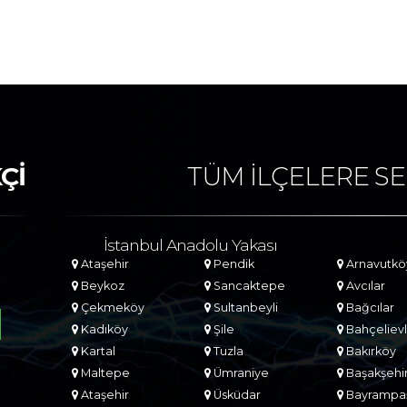
Çİ
TÜM İLÇELERE SE
İstanbul Anadolu Yakası
Ataşehir
Pendik
Arnavutkö
Beykoz
Sancaktepe
Avcılar
Çekmeköy
Sultanbeyli
Bağcılar
Kadıköy
Şile
Bahçelievl
Kartal
Tuzla
Bakırköy
Maltepe
Ümraniye
Başakşehi
Ataşehir
Üsküdar
Bayrampa