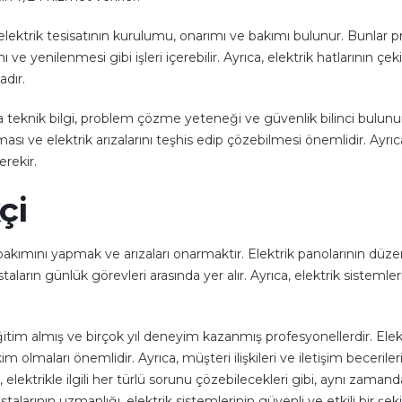
elektrik tesisatının kurulumu, onarımı ve bakımı bulunur. Bunlar p
ve yenilenmesi gibi işleri içerebilir. Ayrıca, elektrik hatlarının çe
adır.
 teknik bilgi, problem çözme yeteneği ve güvenlik bilinci bulunur.
aması ve elektrik arızalarını teşhis edip çözebilmesi önemlidir. Ayrıca
erekir.
çi
 bakımını yapmak ve arızaları onarmaktır. Elektrik panolarının düze
aların günlük görevleri arasında yer alır. Ayrıca, elektrik sisteml
eğitim almış ve birçok yıl deneyim kazanmış profesyonellerdir. Elekt
 olmaları önemlidir. Ayrıca, müşteri ilişkileri ve iletişim becerileri
ı, elektrikle ilgili her türlü sorunu çözebilecekleri gibi, aynı zam
talarının uzmanlığı, elektrik sistemlerinin güvenli ve etkili bir şek