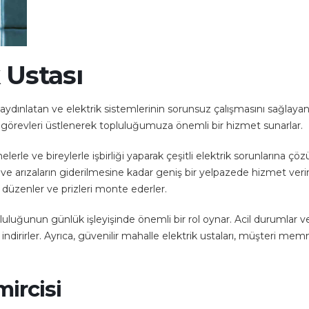
 Ustası
ydınlatan ve elektrik sistemlerinin sorunsuz çalışmasını sağlayan k
li görevleri üstlenerek topluluğumuza önemli bir hizmet sunarlar.
elerle ve bireylerle işbirliği yaparak çeşitli elektrik sorunlarına çöz
rızaların giderilmesine kadar geniş bir yelpazede hizmet verirler
rı düzenler ve prizleri monte ederler.
pluluğunun günlük işleyişinde önemli bir rol oynar. Acil durumlar ve p
ndirirler. Ayrıca, güvenilir mahalle elektrik ustaları, müşteri memn
mircisi