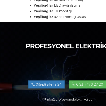
Yeşilbağlar
LED aydınlatma
Yeşilbağlar
TV montajı
Yeşilbağlar
avize montajı ustası
PROFESYONEL ELEKTRİK
0(543) 514 19 24
0(531) 470 27 20
info@profesyonelelektrikci.com