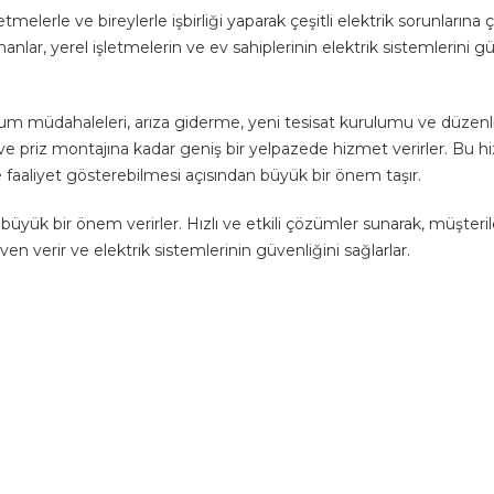
etmelerle ve bireylerle işbirliği yaparak çeşitli elektrik sorunların
anlar, yerel işletmelerin ve ev sahiplerinin elektrik sistemlerini gü
durum müdahaleleri, arıza giderme, yeni tesisat kurulumu ve düzenl
e priz montajına kadar geniş bir yelpazede hizmet verirler. Bu 
de faaliyet gösterebilmesi açısından büyük bir önem taşır.
k bir önem verirler. Hızlı ve etkili çözümler sunarak, müşterileri
ven verir ve elektrik sistemlerinin güvenliğini sağlarlar.