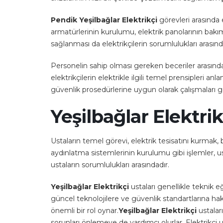
Pendik Yeşilbağlar Elektrikçi
görevleri arasında 
armatürlerinin kurulumu, elektrik panolarının bakımı 
sağlanması da elektrikçilerin sorumlulukları arasınd
Personelin sahip olması gereken beceriler arasında
elektrikçilerin elektrikle ilgili temel prensipleri anl
güvenlik prosedürlerine uygun olarak çalışmaları g
Yeşilbağlar Elektrik
Ustaların temel görevi, elektrik tesisatını kurmak,
aydınlatma sistemlerinin kurulumu gibi işlemler, ust
ustaların sorumlulukları arasındadır.
Yeşilbağlar Elektrikçi
ustaları genellikle teknik 
güncel teknolojilere ve güvenlik standartlarına hakim
önemli bir rol oynar.
Yeşilbağlar Elektrikçi
ustalar
sorunları önlemeye de yardımcı olurlar. Elektrikçi us