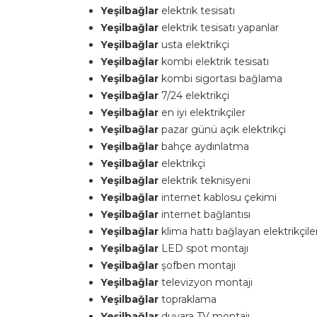
Yeşilbağlar
elektrik tesisatı
Yeşilbağlar
elektrik tesisatı yapanlar
Yeşilbağlar
usta elektrikçi
Yeşilbağlar
kombi elektrik tesisatı
Yeşilbağlar
kombi sigortası bağlama
Yeşilbağlar
7/24 elektrikçi
Yeşilbağlar
en iyi elektrikçiler
Yeşilbağlar
pazar günü açık elektrikçi
Yeşilbağlar
bahçe aydınlatma
Yeşilbağlar
elektrikçi
Yeşilbağlar
elektrik teknisyeni
Yeşilbağlar
internet kablosu çekimi
Yeşilbağlar
internet bağlantısı
Yeşilbağlar
klima hattı bağlayan elektrikçile
Yeşilbağlar
LED spot montajı
Yeşilbağlar
şofben montajı
Yeşilbağlar
televizyon montajı
Yeşilbağlar
topraklama
Yeşilbağlar
duvara TV montajı