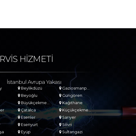
RVİS HİZMETİ
İstanbul Avrupa Yakası
y
Beylikdüzü
Gaziosmanpaşa
Beyoğlu
Güngören
Büyükçekmece
Kağıthane
er
Çatalca
Küçükçekmece
Esenler
Sarıyer
r
Esenyurt
Silivri
şa
Eyüp
Sultangazi