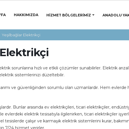
YFA
HAKKIMIZDA
HIZMET BÖLGELERIMIZ
ANADOLU YAK
Yeşilbağlar Elektrikçi
Elektrikçi
lektrik sorunlarına hızlı ve etkili çözümler sunabilirler. Elektrik arıza
ektrik sistemlerinizi düzeltebilir.
onarımı ve güvenliğinden sorumlu olan uzmanlardır. Hem evlerde hem
rdır. Bunlar arasında ev elektrikçileri, ticari elektrikçiler, endüstri
le evlerdeki elektrik tesisatıyla ilgilenirken, ticari elektrikçiler işye
el tesislerde çalışır ve karmaşık elektrik sistemlerini kurar, bakımın
çin 7/24 hizmet verirler.