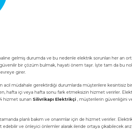
 haline gelmiş durumda ve bu nedenle elektrik sorunları her an or
 ve güvenilir bir çözüm bulmak, hayati önem taşır. İşte tam da bu n
devreye girer.
ının acil müdahale gerektirdiği durumlarda müşterilere kesintisiz bi
afta içi veya hafta sonu fark etmeksizin hizmet verirler. Elekt
/24 hizmet sunan
Silivrikapı Elektrikçi
, müşterilerin güvenliğini v
zamanda planlı bakım ve onarımlar için de hizmet verirler. Elektri
edebilir ve önleyici önlemler alarak ileride ortaya çıkabilecek arız