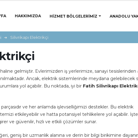
YFA
HAKKIMIZDA
HIZMET BÖLGELERIMIZ
ANADOLU YAK
i
Silivrikapı Elektrikçi
ktrikçi
line gelmiştir. Evlerimizden iş yerlerimize, sanayi tesislerinden a
lanılmaktadır. Ancak, elektrik sistemlerinde meydana gelebilecek s
urumlara yol açabilir. Bu noktada, iyi bir
Fatih Silivrikapı Elektrik
 parçasıdır ve her anlamda işlevselliğimizi destekler. Bu elektrik
izi etkileyebilir ve hatta potansiyel tehlikelere yol açabilir. İşt
rer ve güvenilir, hızlı ve etkili çözümler sunar.
eri, geniş bir uzmanlık alanına ve derin bir bilgi birikimine dayanır