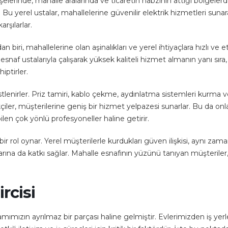
elerinde, mahalle aralarında ve ticaretin nabzının attığı bölgeler
Bu yerel ustalar, mahallelerine güvenilir elektrik hizmetleri sunar
arşılarlar.
biri, mahallelerine olan aşinalıkları ve yerel ihtiyaçlara hızlı ve etk
snaf ustalarıyla çalışarak yüksek kaliteli hizmet almanın yanı sıra,
ptirler.
i üstlenirler. Priz tamiri, kablo çekme, aydınlatma sistemleri kurma 
iler, müşterilerine geniş bir hizmet yelpazesi sunarlar. Bu da onla
ilen çok yönlü profesyoneller haline getirir.
it bir rol oynar. Yerel müşterilerle kurdukları güven ilişkisi, aynı zam
rına da katkı sağlar. Mahalle esnafının yüzünü tanıyan müşteriler, 
rcisi
mımızın ayrılmaz bir parçası haline gelmiştir. Evlerimizden iş yerl