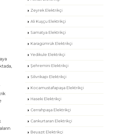
Zeyrek Elektrikçi
Ali Kuşçu Elektrikçi
Samatya Elektrikçi
Karagümrük Elektrikçi
Yedikule Elektrikçi
taya
oktada,
Şehremini Elektrikçi
Silivrikapı Elektrikçi
r
Kocamustafapaşa Elektrikçi
rik
Haseki Elektrikçi
e
Cerrahpaşa Elektrikçi
k
Cankurtaran Elektrikçi
aların
Beyazıt Elektrikçi