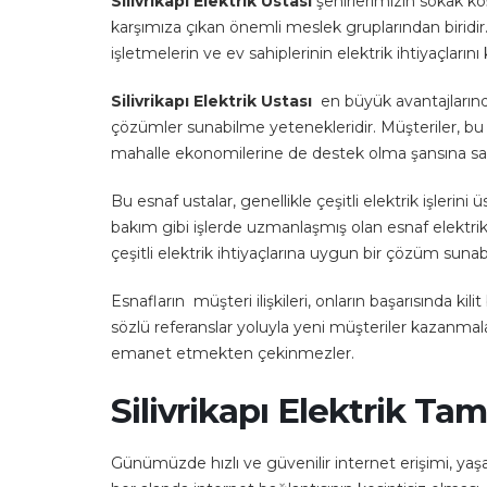
Silivrikapı Elektrik Ustası
şehirlerimizin sokak köş
karşımıza çıkan önemli meslek gruplarından biridir. 
işletmelerin ve ev sahiplerinin elektrik ihtiyaçlarını k
Silivrikapı Elektrik Ustası
en büyük avantajlarından 
çözümler sunabilme yetenekleridir. Müşteriler, bu e
mahalle ekonomilerine de destek olma şansına sahi
Bu esnaf ustalar, genellikle çeşitli elektrik işlerin
bakım gibi işlerde uzmanlaşmış olan esnaf elektrikç
çeşitli elektrik ihtiyaçlarına uygun bir çözüm sunab
Esnafların müşteri ilişkileri, onların başarısında kil
sözlü referanslar yoluyla yeni müşteriler kazanmala
emanet etmekten çekinmezler.
Silivrikapı Elektrik Tami
Günümüzde hızlı ve güvenilir internet erişimi, yaşa