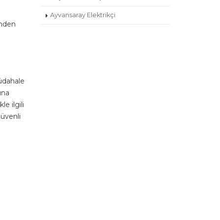
Ayvansaray Elektrikçi
inden
müdahale
ına
e ilgili
güvenli