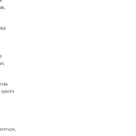
de
ak,
ili
ve
rı,
anda
işlerini
erimize,