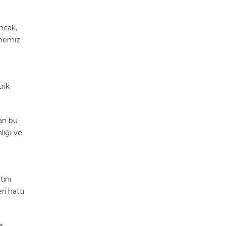
Ancak,
rmemiz
rik
lan bu
liği ve
tını
ri hattı
e,