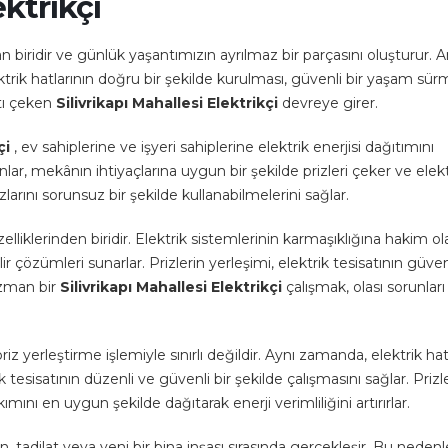
ektrikçi
n biridir ve günlük yaşantımızın ayrılmaz bir parçasını oluşturur. 
lektrik hatlarının doğru bir şekilde kurulması, güvenli bir yaşam sü
ttı çeken
Silivrikapı Mahallesi Elektrikçi
devreye girer.
çi
, ev sahiplerine ve işyeri sahiplerine elektrik enerjisi dağıtımını
lar, mekânın ihtiyaçlarına uygun bir şekilde prizleri çeker ve elekt
hazlarını sorunsuz bir şekilde kullanabilmelerini sağlar.
elliklerinden biridir. Elektrik sistemlerinin karmaşıklığına hakim o
r çözümleri sunarlar. Prizlerin yerleşimi, elektrik tesisatının güven
 uzman bir
Silivrikapı Mahallesi Elektrikçi
çalışmak, olası sorunları
z yerleştirme işlemiyle sınırlı değildir. Aynı zamanda, elektrik hat
esisatının düzenli ve güvenli bir şekilde çalışmasını sağlar. Prizle
akımını en uygun şekilde dağıtarak enerji verimliliğini artırırlar.
 tadilat veya yeni bir bina inşası sırasında gerçekleşir. Bu nedenl