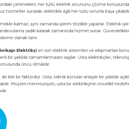
undaki yetenekleri, her türlü elektrik sorununu çözme konusunda k
 hizmetler sunarak, elektrikle ilgili her türlü sorunla başa çıkabilir
ekle kalmaz, aynı zamanda işlerini titizlikle yaparlar. Elektrik işler
randevularına sadık kalarak zamanında hizmet sunar. Güvenilirlikler
ilerine olanak tanır.
livrikapı Elektrikçi
en son elektrik sistemleri ve ekipmanları ko
üvenli bir şekilde tamamlanmasını sağlar. Usta elektrikçiler, teknoloj
onusunda öncü olmalıdır.
e kilit bir faktördür. Usta, teknik konuları anlaşılır bir şekilde açıkl
rabilir. Müşteri memnuniyeti, usta bir elektrikçinin öncelikli hedef
ıdır.