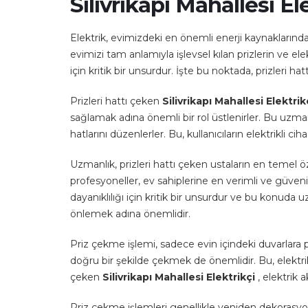
Silivrikapı Mahallesi El
Elektrik, evimizdeki en önemli enerji kaynaklarında
evimizi tam anlamıyla işlevsel kılan prizlerin ve e
için kritik bir unsurdur. İşte bu noktada, prizleri ha
Prizleri hattı çeken
Silivrikapı Mahallesi Elektrik
sağlamak adına önemli bir rol üstlenirler. Bu uzman
hatlarını düzenlerler. Bu, kullanıcıların elektrikli ci
Uzmanlık, prizleri hattı çeken ustaların en temel öz
profesyoneller, ev sahiplerine en verimli ve güvenili
dayanıklılığı için kritik bir unsurdur ve bu konuda
önlemek adına önemlidir.
Priz çekme işlemi, sadece evin içindeki duvarlara pri
doğru bir şekilde çekmek de önemlidir. Bu, elektrik t
çeken
Silivrikapı Mahallesi Elektrikçi
, elektrik 
Priz çekme işlemleri genellikle yeniden dekorasyon,