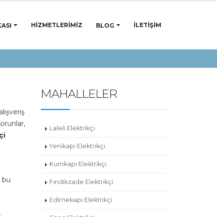
HIZMETLERIMIZ
İLETIŞIM
ASI
BLOG
MAHALLELER
lışveriş
orunlar,
Laleli Elektrikçi
çi
Yenikapı Elektrikçi
Kumkapı Elektrikçi
e bu
Fındıkzade Elektrikçi
Edirnekapı Elektrikçi
.