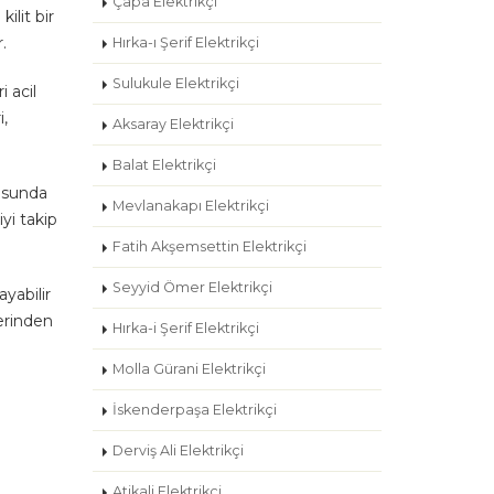
Çapa Elektrikçi
ilit bir
.
Hırka-ı Şerif Elektrikçi
Sulukule Elektrikçi
i acil
i,
Aksaray Elektrikçi
Balat Elektrikçi
nusunda
Mevlanakapı Elektrikçi
iyi takip
Fatih Akşemsettin Elektrikçi
Seyyid Ömer Elektrikçi
ayabilir
lerinden
Hırka-i Şerif Elektrikçi
Molla Gürani Elektrikçi
İskenderpaşa Elektrikçi
Derviş Ali Elektrikçi
Atikali Elektrikçi