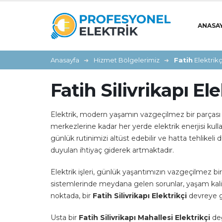
ANASA
Anasayfa
Hizmet Bölgelerimiz
Fatih
Elektrikç
Fatih Silivrikapı Ele
Elektrik, modern yaşamın vazgeçilmez bir parçası ha
merkezlerine kadar her yerde elektrik enerjisi kul
günlük rutinimizi altüst edebilir ve hatta tehlikeli d
duyulan ihtiyaç giderek artmaktadır.
Elektrik işleri, günlük yaşantımızın vazgeçilmez bir
sistemlerinde meydana gelen sorunlar, yaşam kalitem
noktada, bir
Fatih Silivrikapı Elektrikçi
devreye gi
Usta bir
Fatih Silivrikapı Mahallesi Elektrikçi
değ