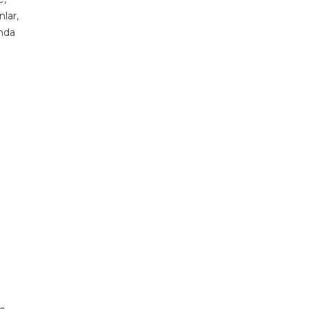
nlar,
unda