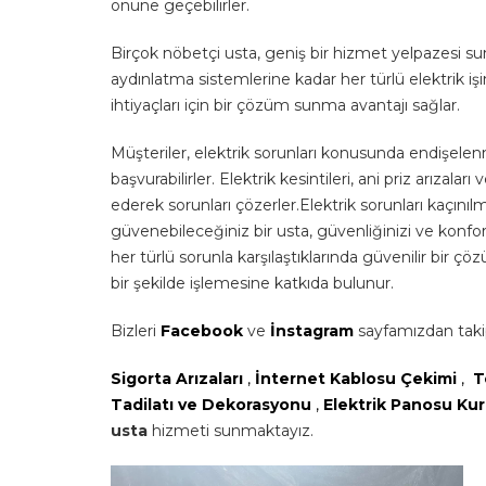
önüne geçebilirler.
Birçok nöbetçi usta, geniş bir hizmet yelpazesi sun
aydınlatma sistemlerine kadar her türlü elektrik işin
ihtiyaçları için bir çözüm sunma avantajı sağlar.
Müşteriler, elektrik sorunları konusunda endişele
başvurabilirler. Elektrik kesintileri, ani priz arızal
ederek sorunları çözerler.Elektrik sorunları kaçı
güvenebileceğiniz bir usta, güvenliğinizi ve konfor
her türlü sorunla karşılaştıklarında güvenilir bir ç
bir şekilde işlemesine katkıda bulunur.
Bizleri
Facebook
ve
İnstagram
sayfamızdan takip
Sigorta Arızaları
,
İnternet Kablosu Çekimi
,
T
Tadilatı ve Dekorasyonu
,
Elektrik Panosu K
usta
hizmeti sunmaktayız.