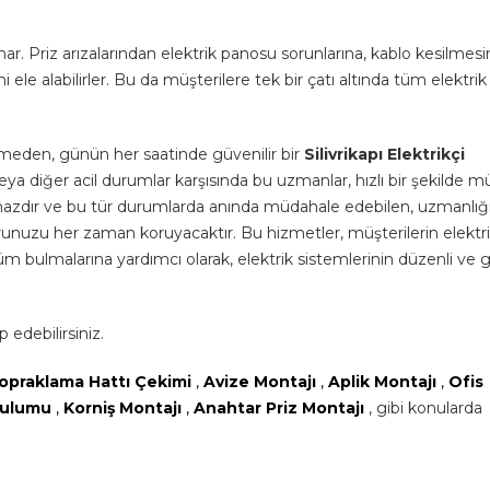
ar. Priz arızalarından elektrik panosu sorunlarına, kablo kesilmes
i ele alabilirler. Bu da müşterilere tek bir çatı altında tüm elektrik
nmeden, günün her saatinde güvenilir bir
Silivrikapı Elektrikçi
arı veya diğer acil durumlar karşısında bu uzmanlar, hızlı bir şekilde 
nılmazdır ve bu tür durumlarda anında müdahale edebilen, uzmanlığ
unuzu her zaman koruyacaktır. Bu hizmetler, müşterilerin elektrikl
özüm bulmalarına yardımcı olarak, elektrik sistemlerinin düzenli ve 
 edebilirsiniz.
opraklama Hattı Çekimi
,
Avize Montajı
,
Aplik Montajı
,
Ofis
urulumu
,
Korniş Montajı
,
Anahtar Priz Montajı
, gibi konularda