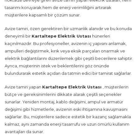
noktada devreye giren avize tamiri yapan elektrik ustaları, hem
tasarımı koruyarak hem de enerji verimliliğini artırarak
müşterilere kapsamlı bir çözüm sunar.
Avize tamiri, özen gerektiren bir uzmanlık alanıdır ve bu konuda
deneyimli bir
Kartaltepe Elektrik Ustası
hünerleri
kaçınılmazdır. Bu profesyoneller, avizenin iç yapısını anlamak,
ampulleri değiştirmek, kırık veya eksik parçaları onarmak ve
elektrik bağlantılarını düzenlemek gibi çeşitli becerilere sahiptir.
Ayrıca, müşterinin istek ve beklentilerini göz önünde
bulundurarak estetik açıdan da tatmin edici bir tamirat sağlarlar.
Avize tamiri yapan
Kartaltepe Elektrik Ustası
, müşterilerin
bütçe ve gereksinimlerini dikkate alarak çeşitli seçenekler
sunarlar. Yeniden montaj, kablo değişimi, ampul ve armatür
değişimi gibi hizmetlerle, avizenin eski ihtişamına kavuşmasını
sağlarlar. Bu, müşterilere sadece estetik bir kazanç sağlamakla
kalmaz, aynı zamanda enerji tasarrufu ve uzun ömürlü kullanım
avantajları da sunar.