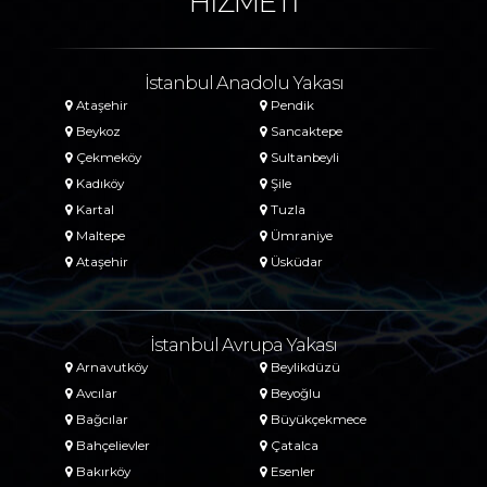
HİZMETİ
İstanbul Anadolu Yakası
Ataşehir
Pendik
Beykoz
Sancaktepe
Çekmeköy
Sultanbeyli
Kadıköy
Şile
Kartal
Tuzla
Maltepe
Ümraniye
Ataşehir
Üsküdar
İstanbul Avrupa Yakası
Arnavutköy
Beylikdüzü
Avcılar
Beyoğlu
Bağcılar
Büyükçekmece
Bahçelievler
Çatalca
Bakırköy
Esenler