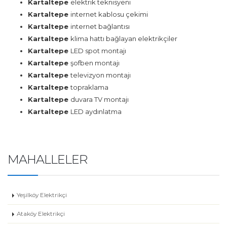
Kartaltepe
elektrik teknisyeni
Kartaltepe
internet kablosu çekimi
Kartaltepe
internet bağlantısı
Kartaltepe
klima hattı bağlayan elektrikçiler
Kartaltepe
LED spot montajı
Kartaltepe
şofben montajı
Kartaltepe
televizyon montajı
Kartaltepe
topraklama
Kartaltepe
duvara TV montajı
Kartaltepe
LED aydınlatma
MAHALLELER
Yeşilköy Elektrikçi
Ataköy Elektrikçi