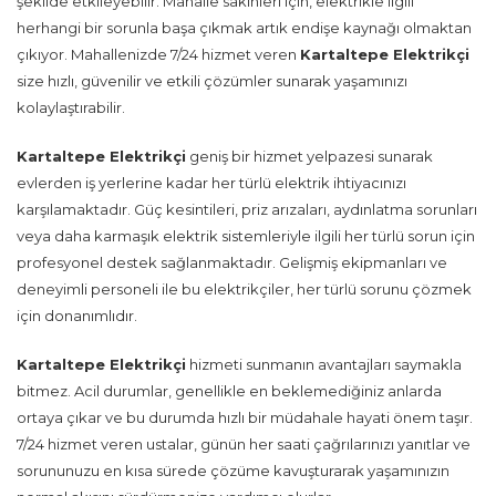
şekilde etkileyebilir. Mahalle sakinleri için, elektrikle ilgili
herhangi bir sorunla başa çıkmak artık endişe kaynağı olmaktan
çıkıyor. Mahallenizde 7/24 hizmet veren
Kartaltepe Elektrikçi
size hızlı, güvenilir ve etkili çözümler sunarak yaşamınızı
kolaylaştırabilir.
Kartaltepe Elektrikçi
geniş bir hizmet yelpazesi sunarak
evlerden iş yerlerine kadar her türlü elektrik ihtiyacınızı
karşılamaktadır. Güç kesintileri, priz arızaları, aydınlatma sorunları
veya daha karmaşık elektrik sistemleriyle ilgili her türlü sorun için
profesyonel destek sağlanmaktadır. Gelişmiş ekipmanları ve
deneyimli personeli ile bu elektrikçiler, her türlü sorunu çözmek
için donanımlıdır.
Kartaltepe Elektrikçi
hizmeti sunmanın avantajları saymakla
bitmez. Acil durumlar, genellikle en beklemediğiniz anlarda
ortaya çıkar ve bu durumda hızlı bir müdahale hayati önem taşır.
7/24 hizmet veren ustalar, günün her saati çağrılarınızı yanıtlar ve
sorununuzu en kısa sürede çözüme kavuşturarak yaşamınızın