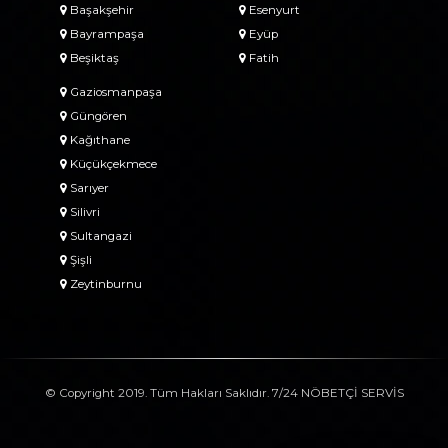
Başakşehir
Esenyurt
Bayrampaşa
Eyüp
Beşiktaş
Fatih
Gaziosmanpaşa
Güngören
Kağıthane
Küçükçekmece
Sarıyer
Silivri
Sultangazi
Şişli
Zeytinburnu
© Copyright 2019. Tüm Hakları Saklıdır. 7/24 NÖBETÇİ SERVİS