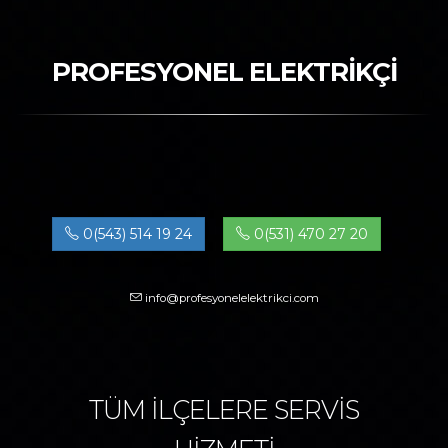
PROFESYONEL ELEKTRİKÇİ
0(543) 514 19 24
0(531) 470 27 20
info@profesyonelelektrikci.com
TÜM İLÇELERE SERVİS