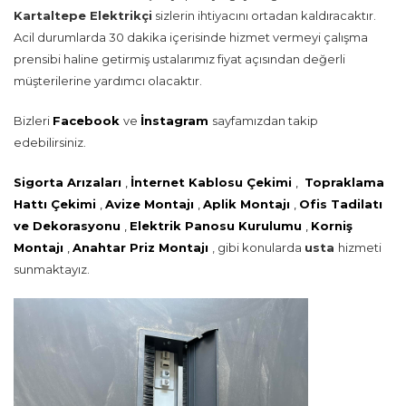
Kartaltepe Elektrikçi
sizlerin ihtiyacını ortadan kaldıracaktır.
Acil durumlarda 30 dakika içerisinde hizmet vermeyi çalışma
prensibi haline getirmiş ustalarımız fiyat açısından değerli
müşterilerine yardımcı olacaktır.
Bizleri
Facebook
ve
İnstagram
sayfamızdan takip
edebilirsiniz.
Sigorta Arızaları
,
İnternet Kablosu Çekimi
,
Topraklama
Hattı Çekimi
,
Avize Montajı
,
Aplik Montajı
,
Ofis Tadilatı
ve Dekorasyonu
,
Elektrik Panosu Kurulumu
,
Korniş
Montajı
,
Anahtar Priz Montajı
, gibi konularda
usta
hizmeti
sunmaktayız.