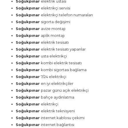
Soğukpınar
elektrik ustası
Soğukpınar
elektrikçi servisi
Soğukpınar
elektrikçi telefon numaraları
Soğukpınar
sigorta değişimi
Soğukpınar
avize montajı
Soğukpınar
aplik montajı
Soğukpınar
elektrik tesisatı
Soğukpınar
elektrik tesisatı yapanlar
Soğukpınar
usta elektrikçi
Soğukpınar
kombi elektrik tesisatı
Soğukpınar
kombi sigortası bağlama
Soğukpınar
7/24 elektrikçi
Soğukpınar
en iyi elektrikçiler
Soğukpınar
pazar günü açık elektrikçi
Soğukpınar
bahçe aydınlatma
Soğukpınar
elektrikçi
Soğukpınar
elektrik teknisyeni
Soğukpınar
internet kablosu çekimi
Soğukpınar
internet bağlantısı