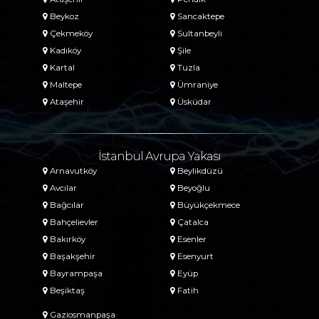
Beykoz
Sancaktepe
Çekmeköy
Sultanbeyli
Kadıköy
Şile
Kartal
Tuzla
Maltepe
Ümraniye
Ataşehir
Üsküdar
İstanbul Avrupa Yakası
Arnavutköy
Beylikdüzü
Avcılar
Beyoğlu
Bağcılar
Büyükçekmece
Bahçelievler
Çatalca
Bakırköy
Esenler
Başakşehir
Esenyurt
Bayrampaşa
Eyüp
Beşiktaş
Fatih
Gaziosmanpaşa