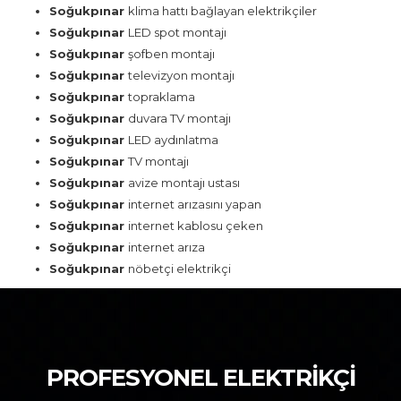
Soğukpınar
klima hattı bağlayan elektrikçiler
Soğukpınar
LED spot montajı
Soğukpınar
şofben montajı
Soğukpınar
televizyon montajı
Soğukpınar
topraklama
Soğukpınar
duvara TV montajı
Soğukpınar
LED aydınlatma
Soğukpınar
TV montajı
Soğukpınar
avize montajı ustası
Soğukpınar
internet arızasını yapan
Soğukpınar
internet kablosu çeken
Soğukpınar
internet arıza
Soğukpınar
nöbetçi elektrikçi
PROFESYONEL ELEKTRİKÇİ