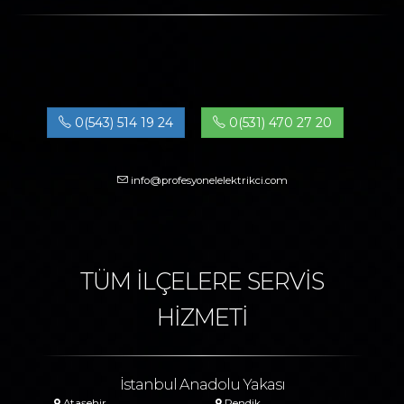
0(543) 514 19 24
0(531) 470 27 20
info@profesyonelelektrikci.com
TÜM İLÇELERE SERVİS
HİZMETİ
İstanbul Anadolu Yakası
Ataşehir
Pendik