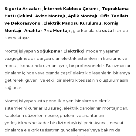
Sigorta Arızaları
,
İnternet Kablosu Çekimi
,
Topraklama
Hattı Çekimi
,
Avize Montajı
,
Aplik Montajı
,
Ofis Tadilatı
ve Dekorasyonu
,
Elektrik Panosu Kurulumu
,
Korniş
Montajı
,
Anahtar Priz Montajı
, gibi konularda
usta
hizmeti
sunmaktayız.
Montaj işi yapan
Soğukpınar Elektrikçi
modern yaşamın
vazgeçilmez bir parçası olan elektrik sistemlerinin kurulumu ve
montajı konusunda uzmanlaşmış bir profesyoneldir. Bu uzmanlar,
binaların içinde veya dışında çeşitli elektrik bileşenlerini bir araya
getirerek, güvenli ve etkili bir elektrik tesisatının oluşturulmasını
sağlarlar.
Montaj işi yapan usta genellikle yeni binalarda elektrik
sistemlerini kurarlar. Bu süreç, elektrik panolarının montajından,
kabloların düzenlenmesine, prizlerin ve anahtarların
yerleştirilmesine kadar bir dizi detaylı işi içerir. Ayrıca, mevcut
binalarda elektrik tesisatının güncellenmesi veya bakımı da