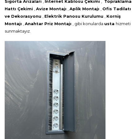
Sigorta Arızaları
,
İnternet Kablosu Çekimi
,
Topraklama
Hattı Çekimi
,
Avize Montajı
,
Aplik Montajı
,
Ofis Tadilatı
ve Dekorasyonu
,
Elektrik Panosu Kurulumu
,
Korniş
Montajı
,
Anahtar Priz Montajı
, gibi konularda
usta
hizmeti
sunmaktayız.