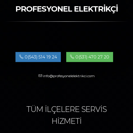
PROFESYONEL ELEKTRİKÇİ
0(543) 514 19 24
0(531) 470 27 20
info@profesyonelelektrikci.com
TÜM İLÇELERE SERVİS
HİZMETİ