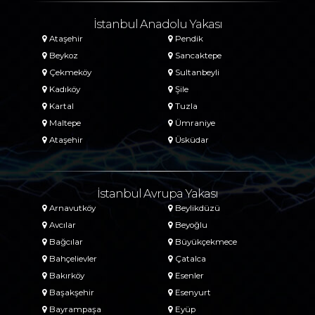
İstanbul Anadolu Yakası
Ataşehir
Pendik
Beykoz
Sancaktepe
Çekmeköy
Sultanbeyli
Kadıköy
Şile
Kartal
Tuzla
Maltepe
Ümraniye
Ataşehir
Üsküdar
İstanbul Avrupa Yakası
Arnavutköy
Beylikdüzü
Avcılar
Beyoğlu
Bağcılar
Büyükçekmece
Bahçelievler
Çatalca
Bakırköy
Esenler
Başakşehir
Esenyurt
Bayrampaşa
Eyüp